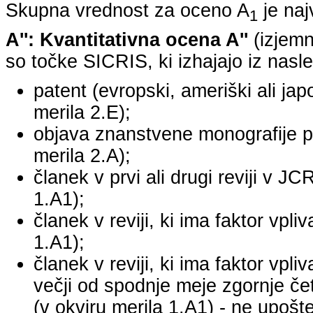
Skupna vrednost za oceno A
je na
1
A'': Kvantitativna ocena A''
(izjemn
so točke SICRIS, ki izhajajo iz nasle
patent (evropski, ameriški ali japo
merila 2.E);
objava znanstvene monografije pr
merila 2.A);
članek v prvi ali drugi reviji v J
1.A1);
članek v reviji, ki ima faktor vpl
1.A1);
članek v reviji, ki ima faktor vpl
večji od spodnje meje zgornje četr
(v okviru merila 1.A1) - ne upošte