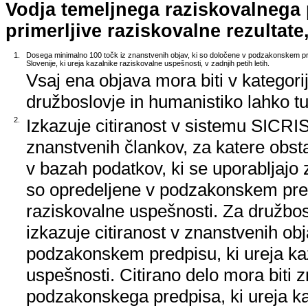
Vodja temeljnega raziskovalnega
primerljive raziskovalne rezultate,
1.
Dosega minimalno 100 točk iz znanstvenih objav, ki so določene v podzakonskem pr
Slovenije, ki ureja kazalnike raziskovalne uspešnosti, v zadnjih petih letih.
Vsaj ena objava mora biti v kategori
družboslovje in humanistiko lahko tud
2.
Izkazuje citiranost v sistemu SICRIS,
znanstvenih člankov, za katere obstaj
v bazah podatkov, ki se uporabljajo z
so opredeljene v podzakonskem pred
raziskovalne uspešnosti. Za družbos
izkazuje citiranost v znanstvenih ob
podzakonskem predpisu, ki ureja ka
uspešnosti. Citirano delo mora biti 
podzakonskega predpisa, ki ureja k