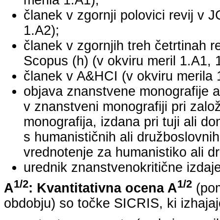
merila 1.A1);
članek v zgornji polovici revij v 
1.A2);
članek v zgornjih treh četrtinah r
Scopus (h) (v okviru meril 1.A1, 
članek v A&HCI (v okviru merila 
objava znanstvene monografije a
v znanstveni monografiji pri za
monografija, izdana pri tuji ali 
s humanističnih ali družboslovnih
vrednotenje za humanistiko ali dr
urednik znanstvenokritične izdaje 
1/2
1/2
A
: Kvantitativna ocena A
(pom
obdobju) so točke SICRIS, ki izhajaj