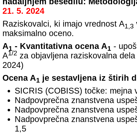
nadaljnjem besedilu: Metodologij
21. 5. 2024
Raziskovalci, ki imajo vrednost A
1,3
maksimalno oceno.
A
- Kvantitativna ocena A
- upoš
1
1
1/2
A
za objavljena raziskovalna dela
2024
)
Ocena A
je sestavljena iz štirih 
1
SICRIS (COBISS) točke: mejna v
Nadpovprečna znanstvena uspešno
Nadpovprečna znanstvena uspešn
Nadpovprečna znanstvena uspe
1,5