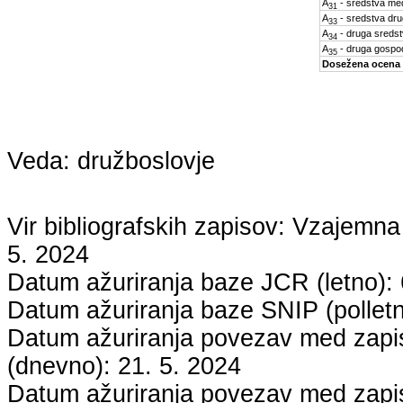
A
- sredstva med
31
A
- sredstva dru
33
A
- druga sreds
34
A
- druga gospo
35
Dosežena ocena
Veda:
družboslovje
Vir bibliografskih zapisov: Vzaje
5. 2024
Datum ažuriranja baze JCR (letno):
Datum ažuriranja baze SNIP (pollet
Datum ažuriranja povezav med zapisi
(dnevno):
21. 5. 2024
Datum ažuriranja povezav med zapisi