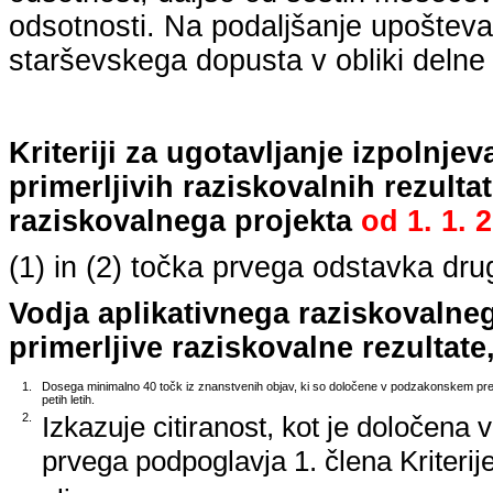
odsotnosti. Na podaljšanje upošteva
starševskega dopusta v obliki delne 
Kriteriji za ugotavljanje izpolnj
primerljivih raziskovalnih rezulta
raziskovalnega projekta
od
1. 1. 
(1) in (2) točka prvega odstavka dr
Vodja aplikativnega raziskovalne
primerljive raziskovalne rezultate,
1.
Dosega minimalno 40 točk iz znanstvenih objav, ki so določene v podzakonskem predp
petih letih.
2.
Izkazuje citiranost, kot je določena 
prvega podpoglavja 1. člena Kriterij