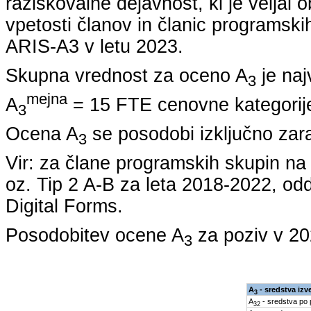
raziskovalne dejavnost, ki je veljal 
vpetosti članov in članic programskih
ARIS-A3 v letu
2023
.
Skupna vrednost za oceno A
je naj
3
mejna
A
= 15 FTE cenovne kategorije
3
Ocena A
se posodobi izključno zar
3
Vir: za člane programskih skupin 
oz. Tip 2 A-B za leta
2018-2022
, od
Digital Forms.
Posodobitev ocene A
za poziv v
20
3
A
- sredstva izv
3
A
- sredstva po
32