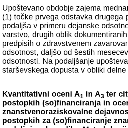
Upoštevano obdobje zajema mednarodn
(1) točke prvega odstavka drugega p
podaljša v primeru dejanske odsotno
varstvo, drugih oblik dokumentiranih
predpisih o zdravstvenem zavarovan
odsotnost, daljšo od šestih mesecev
odsotnosti. Na podaljšanje upošteva
starševskega dopusta v obliki delne 
Kvantitativni oceni A
in A
ter ci
1
3
postopkih (so)financiranja in oce
znanstvenoraziskovalne dejavnost
postopkih za (so)financiranje zn