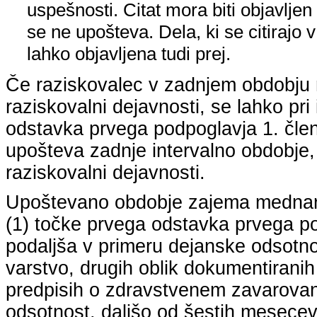
uspešnosti. Citat mora biti objavljen 
se ne upošteva. Dela, ki se citirajo 
lahko objavljena tudi prej.
Če raziskovalec v zadnjem obdobju n
raziskovalni dejavnosti, se lahko pri 
odstavka prvega podpoglavja 1. člena
upošteva zadnje intervalno obdobje, k
raziskovalni dejavnosti.
Upoštevano obdobje zajema mednarodn
(1) točke prvega odstavka prvega pod
podaljša v primeru dejanske odsotno
varstvo, drugih oblik dokumentiranih
predpisih o zdravstvenem zavarovan
odsotnost, daljšo od šestih mesecev