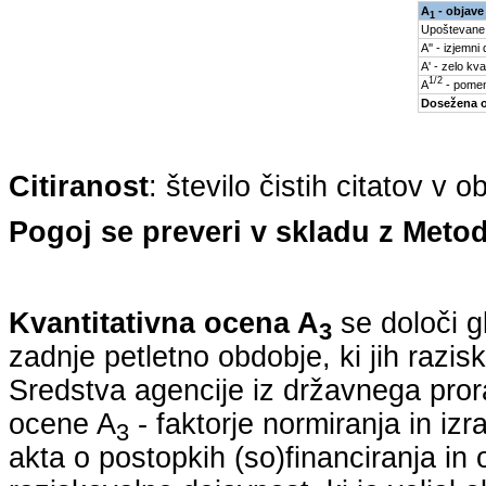
A
- objave
1
Upoštevane
A'' - izjemni
A' - zelo kva
1/2
A
- pomem
Dosežena 
Citiranost
: število čistih citatov v 
Pogoj se preveri v skladu z Metod
Kvantitativna ocena A
se določi g
3
zadnje petletno obdobje, ki jih razi
Sredstva agencije iz državnega pro
ocene A
- faktorje normiranja in iz
3
akta o postopkih (so)financiranja in 