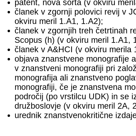
patent, nova sorta (v okviru meril
članek v zgornji polovici revij v
okviru meril 1.A1, 1.A2);
članek v zgornjih treh četrtinah r
Scopus (h) (v okviru meril 1.A1, 
članek v A&HCI (v okviru merila 
objava znanstvene monografije a
v znanstveni monografiji pri za
monografija ali znanstveno pogl
monografiji, če je znanstvena mo
področij (po vrstilcu UDK) in se 
družboslovje (v okviru meril 2A, 
urednik znanstvenokritične izdaje 