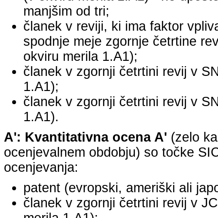
manjšim od tri;
članek v reviji, ki ima faktor vpli
spodnje meje zgornje četrtine revi
okviru merila 1.A1);
članek v zgornji četrtini revij v S
1.A1);
članek v zgornji četrtini revij v S
1.A1).
A': Kvantitativna ocena A'
(zelo ka
ocenjevalnem obdobju) so točke SICR
ocenjevanja:
patent (evropski, ameriški ali jap
članek v zgornji četrtini revij v 