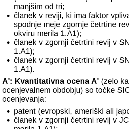
manjšim od tri;
članek v reviji, ki ima faktor vpli
spodnje meje zgornje četrtine revi
okviru merila 1.A1);
članek v zgornji četrtini revij v S
1.A1);
članek v zgornji četrtini revij v S
1.A1).
A': Kvantitativna ocena A'
(zelo ka
ocenjevalnem obdobju) so točke SICR
ocenjevanja:
patent (evropski, ameriški ali jap
članek v zgornji četrtini revij v 