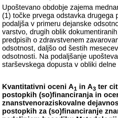
Upoštevano obdobje zajema mednarodn
(1) točke prvega odstavka drugega p
podaljša v primeru dejanske odsotno
varstvo, drugih oblik dokumentiranih
predpisih o zdravstvenem zavarovan
odsotnost, daljšo od šestih mesecev
odsotnosti. Na podaljšanje upošteva
starševskega dopusta v obliki delne 
Kvantitativni oceni A
in A
ter ci
1
3
postopkih (so)financiranja in oce
znanstvenoraziskovalne dejavnost
postopkih za (so)financiranje zn