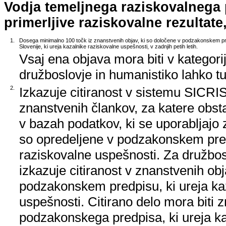
Vodja temeljnega raziskovalnega
primerljive raziskovalne rezultate,
1.
Dosega minimalno 100 točk iz znanstvenih objav, ki so določene v podzakonskem pr
Slovenije, ki ureja kazalnike raziskovalne uspešnosti, v zadnjih petih letih.
Vsaj ena objava mora biti v kategori
družboslovje in humanistiko lahko tud
2.
Izkazuje citiranost v sistemu SICRIS,
znanstvenih člankov, za katere obstaj
v bazah podatkov, ki se uporabljajo z
so opredeljene v podzakonskem pred
raziskovalne uspešnosti. Za družbos
izkazuje citiranost v znanstvenih ob
podzakonskem predpisu, ki ureja ka
uspešnosti. Citirano delo mora biti 
podzakonskega predpisa, ki ureja k