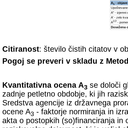
A
- objave
1
Upoštevane
A'' - izjemni
A' - zelo kva
1/2
A
- pomem
Dosežena 
Citiranost
: število čistih citatov v 
Pogoj se preveri v skladu z Metod
Kvantitativna ocena A
se določi g
3
zadnje petletno obdobje, ki jih razi
Sredstva agencije iz državnega pro
ocene A
- faktorje normiranja in iz
3
akta o postopkih (so)financiranja in 