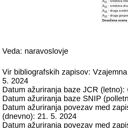
A
- sredstva med
31
A
- sredstva dru
33
A
- druga sreds
34
A
- druga gospo
35
Dosežena ocena
Veda:
naravoslovje
Vir bibliografskih zapisov: Vzaje
5. 2024
Datum ažuriranja baze JCR (letno):
Datum ažuriranja baze SNIP (pollet
Datum ažuriranja povezav med zapisi
(dnevno):
21. 5. 2024
Datum ažuriranja povezav med zapisi