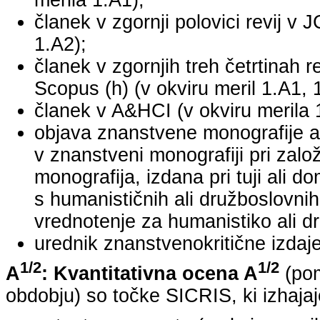
merila 1.A1);
članek v zgornji polovici revij v 
1.A2);
članek v zgornjih treh četrtinah r
Scopus (h) (v okviru meril 1.A1, 
članek v A&HCI (v okviru merila 
objava znanstvene monografije a
v znanstveni monografiji pri za
monografija, izdana pri tuji ali 
s humanističnih ali družboslovnih
vrednotenje za humanistiko ali dr
urednik znanstvenokritične izdaje 
1/2
1/2
A
: Kvantitativna ocena A
(pom
obdobju) so točke SICRIS, ki izhajaj