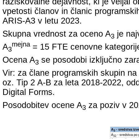
raziskovalne dejavnost, ki je veljal 
vpetosti članov in članic programskih
ARIS-A3 v letu
2023
.
Skupna vrednost za oceno A
je naj
3
mejna
A
= 15 FTE cenovne kategorije
3
Ocena A
se posodobi izključno zar
3
Vir: za člane programskih skupin 
oz. Tip 2 A-B za leta
2018-2022
, od
Digital Forms.
Posodobitev ocene A
za poziv v
20
3
A
- sredstva izv
3
A
- sredstva po
32