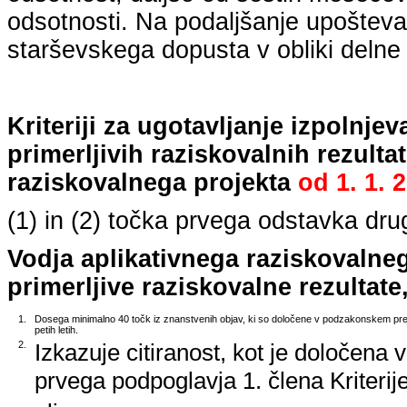
odsotnosti. Na podaljšanje upošteva
starševskega dopusta v obliki delne 
Kriteriji za ugotavljanje izpolnj
primerljivih raziskovalnih rezulta
raziskovalnega projekta
od
1. 1. 
(1) in (2) točka prvega odstavka dr
Vodja aplikativnega raziskovalne
primerljive raziskovalne rezultate,
1.
Dosega minimalno 40 točk iz znanstvenih objav, ki so določene v podzakonskem predp
petih letih.
2.
Izkazuje citiranost, kot je določena 
prvega podpoglavja 1. člena Kriterij