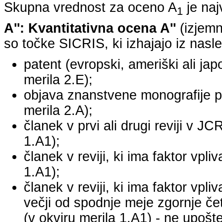
Skupna vrednost za oceno A
je na
1
A'': Kvantitativna ocena A''
(izjemn
so točke SICRIS, ki izhajajo iz nasle
patent (evropski, ameriški ali japo
merila 2.E);
objava znanstvene monografije pr
merila 2.A);
članek v prvi ali drugi reviji v J
1.A1);
članek v reviji, ki ima faktor vpl
1.A1);
članek v reviji, ki ima faktor vpl
večji od spodnje meje zgornje četr
(v okviru merila 1.A1) - ne upošte