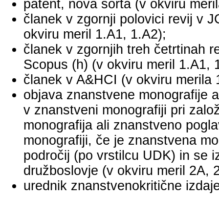
patent, nova sorta (v okviru meril
članek v zgornji polovici revij v
okviru meril 1.A1, 1.A2);
članek v zgornjih treh četrtinah r
Scopus (h) (v okviru meril 1.A1, 
članek v A&HCI (v okviru merila 
objava znanstvene monografije a
v znanstveni monografiji pri za
monografija ali znanstveno pogl
monografiji, če je znanstvena mo
področij (po vrstilcu UDK) in se 
družboslovje (v okviru meril 2A, 
urednik znanstvenokritične izdaje 