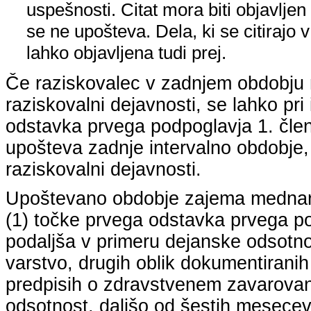
uspešnosti. Citat mora biti objavljen 
se ne upošteva. Dela, ki se citirajo 
lahko objavljena tudi prej.
Če raziskovalec v zadnjem obdobju n
raziskovalni dejavnosti, se lahko pri 
odstavka prvega podpoglavja 1. člena
upošteva zadnje intervalno obdobje, k
raziskovalni dejavnosti.
Upoštevano obdobje zajema mednarodn
(1) točke prvega odstavka prvega pod
podaljša v primeru dejanske odsotno
varstvo, drugih oblik dokumentiranih
predpisih o zdravstvenem zavarovan
odsotnost, daljšo od šestih mesecev