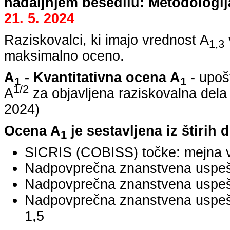
nadaljnjem besedilu: Metodologij
21. 5. 2024
Raziskovalci, ki imajo vrednost A
1,3
maksimalno oceno.
A
- Kvantitativna ocena A
- upoš
1
1
1/2
A
za objavljena raziskovalna dela
2024
)
Ocena A
je sestavljena iz štirih 
1
SICRIS (COBISS) točke: mejna v
Nadpovprečna znanstvena uspešno
Nadpovprečna znanstvena uspešn
Nadpovprečna znanstvena uspe
1,5