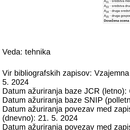
A
- sredstva med
31
A
- sredstva dru
33
A
- druga sreds
34
A
- druga gospo
35
Dosežena ocena
Veda:
tehnika
Vir bibliografskih zapisov: Vzaje
5. 2024
Datum ažuriranja baze JCR (letno):
Datum ažuriranja baze SNIP (pollet
Datum ažuriranja povezav med zapisi
(dnevno):
21. 5. 2024
Datum ažuriranja povezav med zapisi