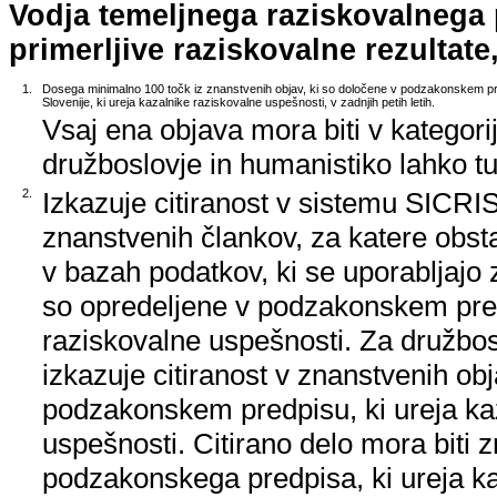
Vodja temeljnega raziskovalnega
primerljive raziskovalne rezultate,
1.
Dosega minimalno 100 točk iz znanstvenih objav, ki so določene v podzakonskem pr
Slovenije, ki ureja kazalnike raziskovalne uspešnosti, v zadnjih petih letih.
Vsaj ena objava mora biti v kategori
družboslovje in humanistiko lahko tud
2.
Izkazuje citiranost v sistemu SICRIS,
znanstvenih člankov, za katere obstaj
v bazah podatkov, ki se uporabljajo z
so opredeljene v podzakonskem pred
raziskovalne uspešnosti. Za družbos
izkazuje citiranost v znanstvenih ob
podzakonskem predpisu, ki ureja ka
uspešnosti. Citirano delo mora biti 
podzakonskega predpisa, ki ureja k