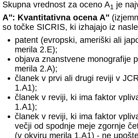
Skupna vrednost za oceno A
je na
1
A'': Kvantitativna ocena A''
(izjemn
so točke SICRIS, ki izhajajo iz nasle
patent (evropski, ameriški ali japo
merila 2.E);
objava znanstvene monografije pr
merila 2.A);
članek v prvi ali drugi reviji v J
1.A1);
članek v reviji, ki ima faktor vpl
1.A1);
članek v reviji, ki ima faktor vpl
večji od spodnje meje zgornje četr
(v okviru merila 1.A1) - ne upošte