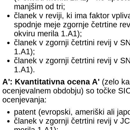
manjšim od tri;
članek v reviji, ki ima faktor vpli
spodnje meje zgornje četrtine revi
okviru merila 1.A1);
članek v zgornji četrtini revij v S
1.A1);
članek v zgornji četrtini revij v S
1.A1).
A': Kvantitativna ocena A'
(zelo ka
ocenjevalnem obdobju) so točke SICR
ocenjevanja:
patent (evropski, ameriški ali jap
članek v zgornji četrtini revij v 