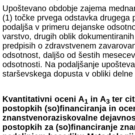
Upoštevano obdobje zajema mednarodn
(1) točke prvega odstavka drugega p
podaljša v primeru dejanske odsotno
varstvo, drugih oblik dokumentiranih
predpisih o zdravstvenem zavarovan
odsotnost, daljšo od šestih mesecev
odsotnosti. Na podaljšanje upošteva
starševskega dopusta v obliki delne 
Kvantitativni oceni A
in A
ter ci
1
3
postopkih (so)financiranja in oce
znanstvenoraziskovalne dejavnost
postopkih za (so)financiranje zn