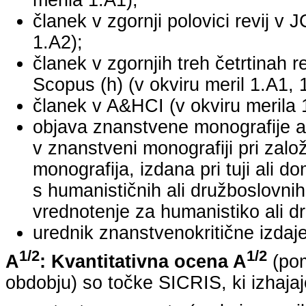
merila 1.A1);
članek v zgornji polovici revij v 
1.A2);
članek v zgornjih treh četrtinah r
Scopus (h) (v okviru meril 1.A1, 
članek v A&HCI (v okviru merila 
objava znanstvene monografije a
v znanstveni monografiji pri za
monografija, izdana pri tuji ali 
s humanističnih ali družboslovnih
vrednotenje za humanistiko ali dr
urednik znanstvenokritične izdaje 
1/2
1/2
A
: Kvantitativna ocena A
(pom
obdobju) so točke SICRIS, ki izhajaj