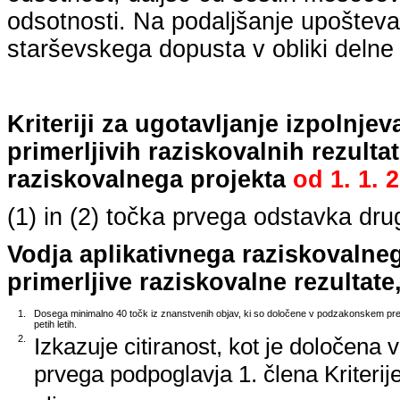
odsotnosti. Na podaljšanje upošteva
starševskega dopusta v obliki delne 
Kriteriji za ugotavljanje izpolnj
primerljivih raziskovalnih rezulta
raziskovalnega projekta
od
1. 1. 
(1) in (2) točka prvega odstavka dr
Vodja aplikativnega raziskovalne
primerljive raziskovalne rezultate,
1.
Dosega minimalno 40 točk iz znanstvenih objav, ki so določene v podzakonskem predp
petih letih.
2.
Izkazuje citiranost, kot je določena 
prvega podpoglavja 1. člena Kriterij