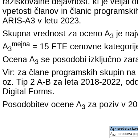
raziskovalne dejavnost, ki je veljal 
vpetosti članov in članic programskih
ARIS-A3 v letu
2023
.
Skupna vrednost za oceno A
je naj
3
mejna
A
= 15 FTE cenovne kategorije
3
Ocena A
se posodobi izključno zar
3
Vir: za člane programskih skupin 
oz. Tip 2 A-B za leta
2018-2022
, od
Digital Forms.
Posodobitev ocene A
za poziv v
20
3
A
- sredstva izv
3
A
- sredstva po
32