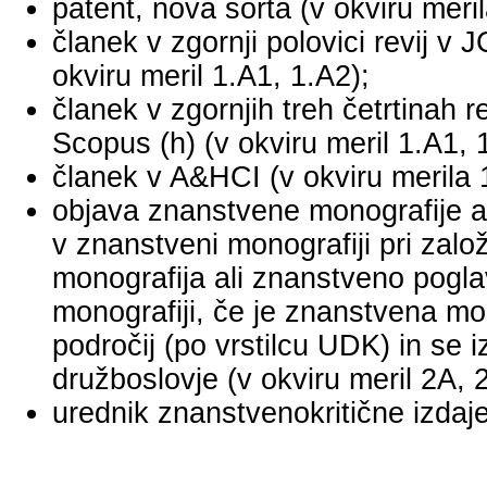
patent, nova sorta (v okviru meril
članek v zgornji polovici revij v
okviru meril 1.A1, 1.A2);
članek v zgornjih treh četrtinah r
Scopus (h) (v okviru meril 1.A1, 
članek v A&HCI (v okviru merila 
objava znanstvene monografije a
v znanstveni monografiji pri za
monografija ali znanstveno pogl
monografiji, če je znanstvena mo
področij (po vrstilcu UDK) in se 
družboslovje (v okviru meril 2A, 
urednik znanstvenokritične izdaje 