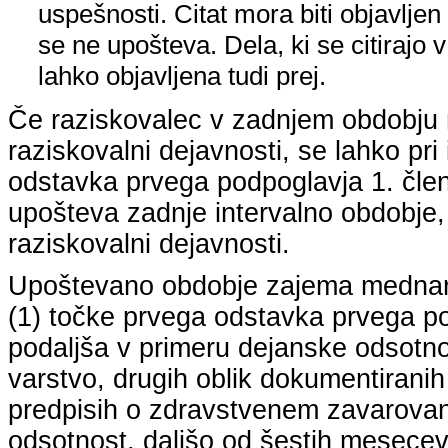
uspešnosti. Citat mora biti objavljen 
se ne upošteva. Dela, ki se citirajo 
lahko objavljena tudi prej.
Če raziskovalec v zadnjem obdobju n
raziskovalni dejavnosti, se lahko pri 
odstavka prvega podpoglavja 1. člena
upošteva zadnje intervalno obdobje, k
raziskovalni dejavnosti.
Upoštevano obdobje zajema mednarodn
(1) točke prvega odstavka prvega pod
podaljša v primeru dejanske odsotno
varstvo, drugih oblik dokumentiranih
predpisih o zdravstvenem zavarovan
odsotnost, daljšo od šestih mesecev