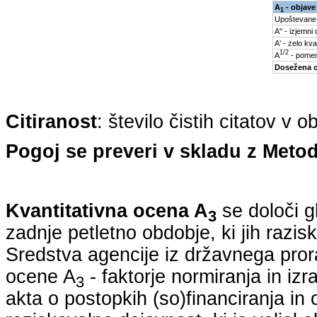
A
- objave
1
Upoštevane
A'' - izjemni
A' - zelo kva
1/2
A
- pomem
Dosežena 
Citiranost
: število čistih citatov v 
Pogoj se preveri v skladu z Metod
Kvantitativna ocena A
se določi g
3
zadnje petletno obdobje, ki jih razi
Sredstva agencije iz državnega pro
ocene A
- faktorje normiranja in iz
3
akta o postopkih (so)financiranja in 