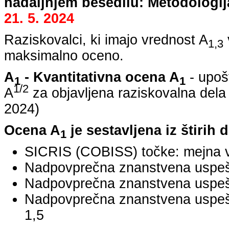
nadaljnjem besedilu: Metodologij
21. 5. 2024
Raziskovalci, ki imajo vrednost A
1,3
maksimalno oceno.
A
- Kvantitativna ocena A
- upoš
1
1
1/2
A
za objavljena raziskovalna dela
2024
)
Ocena A
je sestavljena iz štirih 
1
SICRIS (COBISS) točke: mejna v
Nadpovprečna znanstvena uspešno
Nadpovprečna znanstvena uspešn
Nadpovprečna znanstvena uspe
1,5