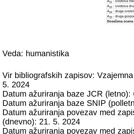
A
- sredstva med
31
A
- sredstva dru
33
A
- druga sreds
34
A
- druga gospo
35
Dosežena ocena
Veda:
humanistika
Vir bibliografskih zapisov: Vzaje
5. 2024
Datum ažuriranja baze JCR (letno):
Datum ažuriranja baze SNIP (pollet
Datum ažuriranja povezav med zapisi
(dnevno):
21. 5. 2024
Datum ažuriranja povezav med zapisi