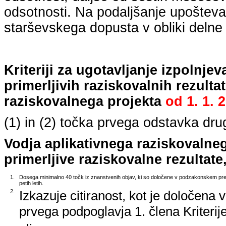
odsotnosti. Na podaljšanje upošteva
starševskega dopusta v obliki delne 
Kriteriji za ugotavljanje izpolnj
primerljivih raziskovalnih rezulta
raziskovalnega projekta
od
1. 1. 
(1) in (2) točka prvega odstavka dr
Vodja aplikativnega raziskovalne
primerljive raziskovalne rezultate,
1.
Dosega minimalno 40 točk iz znanstvenih objav, ki so določene v podzakonskem predp
petih letih.
2.
Izkazuje citiranost, kot je določena 
prvega podpoglavja 1. člena Kriterij