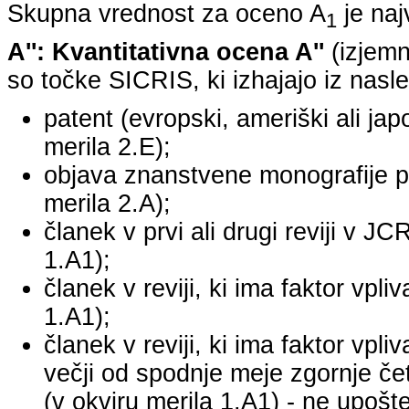
Skupna vrednost za oceno A
je na
1
A'': Kvantitativna ocena A''
(izjemn
so točke SICRIS, ki izhajajo iz nasle
patent (evropski, ameriški ali japo
merila 2.E);
objava znanstvene monografije pr
merila 2.A);
članek v prvi ali drugi reviji v J
1.A1);
članek v reviji, ki ima faktor vpl
1.A1);
članek v reviji, ki ima faktor vpl
večji od spodnje meje zgornje četr
(v okviru merila 1.A1) - ne upošte