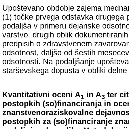
Upoštevano obdobje zajema mednarodn
(1) točke prvega odstavka drugega p
podaljša v primeru dejanske odsotno
varstvo, drugih oblik dokumentiranih
predpisih o zdravstvenem zavarovan
odsotnost, daljšo od šestih mesecev
odsotnosti. Na podaljšanje upošteva
starševskega dopusta v obliki delne 
Kvantitativni oceni A
in A
ter ci
1
3
postopkih (so)financiranja in oce
znanstvenoraziskovalne dejavnost
postopkih za (so)financiranje zn