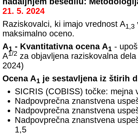
nadaljnjem besedilu: Metodologij
21. 5. 2024
Raziskovalci, ki imajo vrednost A
1,3
maksimalno oceno.
A
- Kvantitativna ocena A
- upoš
1
1
1/2
A
za objavljena raziskovalna dela
2024
)
Ocena A
je sestavljena iz štirih 
1
SICRIS (COBISS) točke: mejna v
Nadpovprečna znanstvena uspešno
Nadpovprečna znanstvena uspešn
Nadpovprečna znanstvena uspe
1,5