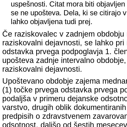
uspešnosti. Citat mora biti objavljen 
se ne upošteva. Dela, ki se citirajo 
lahko objavljena tudi prej.
Če raziskovalec v zadnjem obdobju n
raziskovalni dejavnosti, se lahko pri 
odstavka prvega podpoglavja 1. člena
upošteva zadnje intervalno obdobje, k
raziskovalni dejavnosti.
Upoštevano obdobje zajema mednarodn
(1) točke prvega odstavka prvega pod
podaljša v primeru dejanske odsotno
varstvo, drugih oblik dokumentiranih
predpisih o zdravstvenem zavarovan
odsotnost, daljšo od šestih mesecev