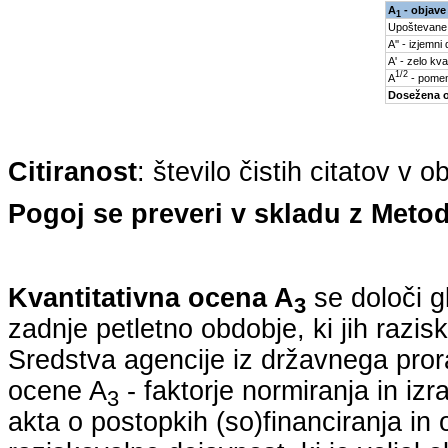
A
- objave
1
Upoštevane
A'' - izjemni
A' - zelo kva
1/2
A
- pomem
Dosežena 
Citiranost
: število čistih citatov v 
Pogoj se preveri v skladu z Metod
Kvantitativna ocena A
se določi g
3
zadnje petletno obdobje, ki jih razi
Sredstva agencije iz državnega pro
ocene A
- faktorje normiranja in iz
3
akta o postopkih (so)financiranja in 