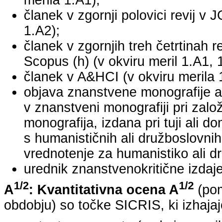
merila 1.A1);
članek v zgornji polovici revij v 
1.A2);
članek v zgornjih treh četrtinah r
Scopus (h) (v okviru meril 1.A1, 
članek v A&HCI (v okviru merila 
objava znanstvene monografije a
v znanstveni monografiji pri za
monografija, izdana pri tuji ali 
s humanističnih ali družboslovnih
vrednotenje za humanistiko ali dr
urednik znanstvenokritične izdaje 
1/2
1/2
A
: Kvantitativna ocena A
(pom
obdobju) so točke SICRIS, ki izhajaj