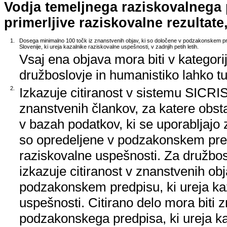
Vodja temeljnega raziskovalnega
primerljive raziskovalne rezultate,
1.
Dosega minimalno 100 točk iz znanstvenih objav, ki so določene v podzakonskem pr
Slovenije, ki ureja kazalnike raziskovalne uspešnosti, v zadnjih petih letih.
Vsaj ena objava mora biti v kategori
družboslovje in humanistiko lahko tud
2.
Izkazuje citiranost v sistemu SICRIS,
znanstvenih člankov, za katere obstaj
v bazah podatkov, ki se uporabljajo z
so opredeljene v podzakonskem pred
raziskovalne uspešnosti. Za družbos
izkazuje citiranost v znanstvenih ob
podzakonskem predpisu, ki ureja ka
uspešnosti. Citirano delo mora biti 
podzakonskega predpisa, ki ureja k