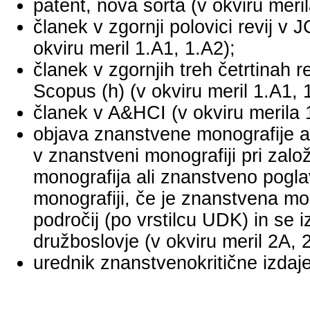
patent, nova sorta (v okviru meril
članek v zgornji polovici revij v
okviru meril 1.A1, 1.A2);
članek v zgornjih treh četrtinah r
Scopus (h) (v okviru meril 1.A1, 
članek v A&HCI (v okviru merila 
objava znanstvene monografije a
v znanstveni monografiji pri za
monografija ali znanstveno pogl
monografiji, če je znanstvena mo
področij (po vrstilcu UDK) in se 
družboslovje (v okviru meril 2A, 
urednik znanstvenokritične izdaje 