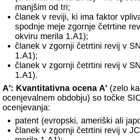
manjšim od tri;
članek v reviji, ki ima faktor vpli
spodnje meje zgornje četrtine revi
okviru merila 1.A1);
članek v zgornji četrtini revij v S
1.A1);
članek v zgornji četrtini revij v S
1.A1).
A': Kvantitativna ocena A'
(zelo ka
ocenjevalnem obdobju) so točke SICR
ocenjevanja:
patent (evropski, ameriški ali jap
članek v zgornji četrtini revij v 