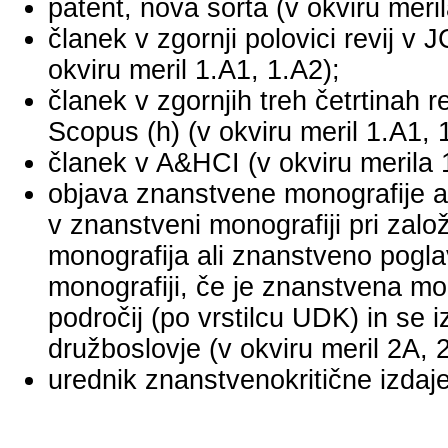
patent, nova sorta (v okviru meril
članek v zgornji polovici revij v
okviru meril 1.A1, 1.A2);
članek v zgornjih treh četrtinah r
Scopus (h) (v okviru meril 1.A1, 
članek v A&HCI (v okviru merila 
objava znanstvene monografije a
v znanstveni monografiji pri za
monografija ali znanstveno pogl
monografiji, če je znanstvena mo
področij (po vrstilcu UDK) in se 
družboslovje (v okviru meril 2A, 
urednik znanstvenokritične izdaje 