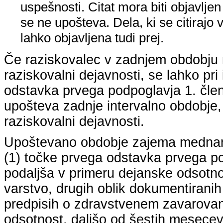
uspešnosti. Citat mora biti objavljen 
se ne upošteva. Dela, ki se citirajo 
lahko objavljena tudi prej.
Če raziskovalec v zadnjem obdobju n
raziskovalni dejavnosti, se lahko pri 
odstavka prvega podpoglavja 1. člena
upošteva zadnje intervalno obdobje, k
raziskovalni dejavnosti.
Upoštevano obdobje zajema mednarodn
(1) točke prvega odstavka prvega pod
podaljša v primeru dejanske odsotno
varstvo, drugih oblik dokumentiranih
predpisih o zdravstvenem zavarovan
odsotnost, daljšo od šestih mesecev