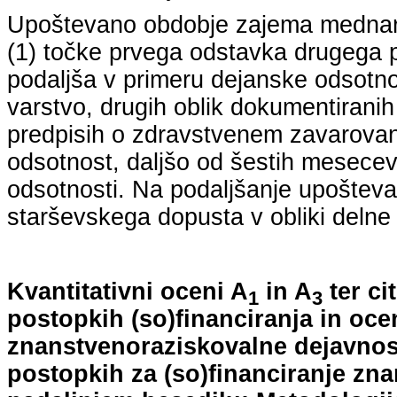
Upoštevano obdobje zajema mednarodn
(1) točke prvega odstavka drugega p
podaljša v primeru dejanske odsotno
varstvo, drugih oblik dokumentiranih
predpisih o zdravstvenem zavarovan
odsotnost, daljšo od šestih mesecev
odsotnosti. Na podaljšanje upošteva
starševskega dopusta v obliki delne 
Kvantitativni oceni A
in A
ter ci
1
3
postopkih (so)financiranja in oce
znanstvenoraziskovalne dejavnost
postopkih za (so)financiranje zn