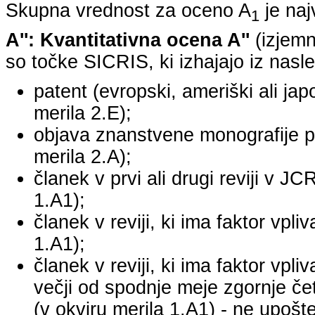
Skupna vrednost za oceno A
je na
1
A'': Kvantitativna ocena A''
(izjemn
so točke SICRIS, ki izhajajo iz nasle
patent (evropski, ameriški ali japo
merila 2.E);
objava znanstvene monografije pr
merila 2.A);
članek v prvi ali drugi reviji v J
1.A1);
članek v reviji, ki ima faktor vpl
1.A1);
članek v reviji, ki ima faktor vpl
večji od spodnje meje zgornje četr
(v okviru merila 1.A1) - ne upošte