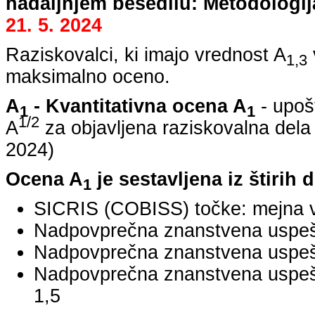
nadaljnjem besedilu: Metodologij
21. 5. 2024
Raziskovalci, ki imajo vrednost A
1,3
maksimalno oceno.
A
- Kvantitativna ocena A
- upoš
1
1
1/2
A
za objavljena raziskovalna dela
2024
)
Ocena A
je sestavljena iz štirih 
1
SICRIS (COBISS) točke: mejna v
Nadpovprečna znanstvena uspešno
Nadpovprečna znanstvena uspešn
Nadpovprečna znanstvena uspe
1,5