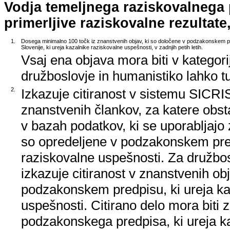
Vodja temeljnega raziskovalnega
primerljive raziskovalne rezultate,
1.
Dosega minimalno 100 točk iz znanstvenih objav, ki so določene v podzakonskem p
Slovenije, ki ureja kazalnike raziskovalne uspešnosti, v zadnjih petih letih.
Vsaj ena objava mora biti v kategori
družboslovje in humanistiko lahko tud
2.
Izkazuje citiranost v sistemu SICRIS
znanstvenih člankov, za katere obsta
v bazah podatkov, ki se uporabljajo z
so opredeljene v podzakonskem pred
raziskovalne uspešnosti. Za družbos
izkazuje citiranost v znanstvenih ob
podzakonskem predpisu, ki ureja ka
uspešnosti. Citirano delo mora biti 
podzakonskega predpisa, ki ureja k