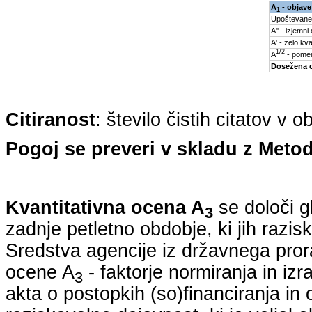
A
- objave
1
Upoštevane
A'' - izjemni
A' - zelo kva
1/2
A
- pomem
Dosežena 
Citiranost
: število čistih citatov v 
Pogoj se preveri v skladu z Metod
Kvantitativna ocena A
se določi g
3
zadnje petletno obdobje, ki jih razi
Sredstva agencije iz državnega pro
ocene A
- faktorje normiranja in iz
3
akta o postopkih (so)financiranja in 