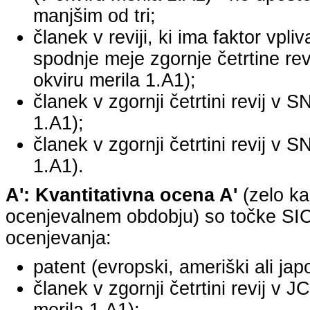
manjšim od tri;
članek v reviji, ki ima faktor vpli
spodnje meje zgornje četrtine revi
okviru merila 1.A1);
članek v zgornji četrtini revij v S
1.A1);
članek v zgornji četrtini revij v S
1.A1).
A': Kvantitativna ocena A'
(zelo ka
ocenjevalnem obdobju) so točke SICR
ocenjevanja:
patent (evropski, ameriški ali jap
članek v zgornji četrtini revij v 