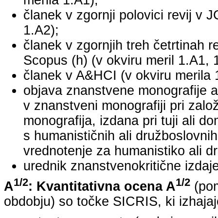
merila 1.A1);
članek v zgornji polovici revij v 
1.A2);
članek v zgornjih treh četrtinah r
Scopus (h) (v okviru meril 1.A1, 
članek v A&HCI (v okviru merila 
objava znanstvene monografije a
v znanstveni monografiji pri za
monografija, izdana pri tuji ali 
s humanističnih ali družboslovnih
vrednotenje za humanistiko ali dr
urednik znanstvenokritične izdaje 
1/2
1/2
A
: Kvantitativna ocena A
(pom
obdobju) so točke SICRIS, ki izhajaj