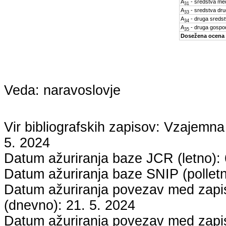
A
- sredstva med
31
A
- sredstva dru
33
A
- druga sreds
34
A
- druga gospo
35
Dosežena ocena
Veda:
naravoslovje
Vir bibliografskih zapisov: Vzaje
5. 2024
Datum ažuriranja baze JCR (letno):
Datum ažuriranja baze SNIP (pollet
Datum ažuriranja povezav med zapisi
(dnevno):
21. 5. 2024
Datum ažuriranja povezav med zapisi