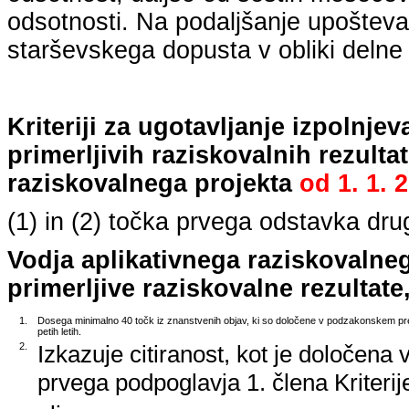
odsotnosti. Na podaljšanje upošteva
starševskega dopusta v obliki delne 
Kriteriji za ugotavljanje izpolnj
primerljivih raziskovalnih rezulta
raziskovalnega projekta
od
1. 1. 
(1) in (2) točka prvega odstavka dr
Vodja aplikativnega raziskovalne
primerljive raziskovalne rezultate,
1.
Dosega minimalno 40 točk iz znanstvenih objav, ki so določene v podzakonskem pred
petih letih.
2.
Izkazuje citiranost, kot je določena 
prvega podpoglavja 1. člena Kriterij