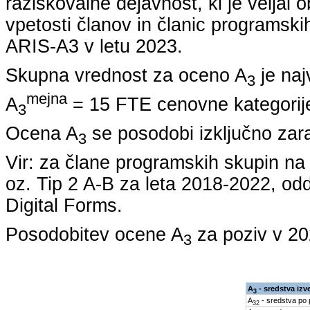
raziskovalne dejavnost, ki je veljal 
vpetosti članov in članic programskih
ARIS-A3 v letu
2023
.
Skupna vrednost za oceno A
je naj
3
mejna
A
= 15 FTE cenovne kategorije
3
Ocena A
se posodobi izključno zar
3
Vir: za člane programskih skupin 
oz. Tip 2 A-B za leta
2018-2022
, od
Digital Forms.
Posodobitev ocene A
za poziv v
20
3
A
- sredstva izv
3
A
- sredstva po
32