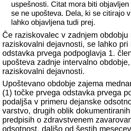
uspešnosti. Citat mora biti objavljen 
se ne upošteva. Dela, ki se citirajo 
lahko objavljena tudi prej.
Če raziskovalec v zadnjem obdobju n
raziskovalni dejavnosti, se lahko pri 
odstavka prvega podpoglavja 1. člena
upošteva zadnje intervalno obdobje, k
raziskovalni dejavnosti.
Upoštevano obdobje zajema mednarodn
(1) točke prvega odstavka prvega pod
podaljša v primeru dejanske odsotno
varstvo, drugih oblik dokumentiranih
predpisih o zdravstvenem zavarovan
odsotnost, daljšo od šestih mesecev