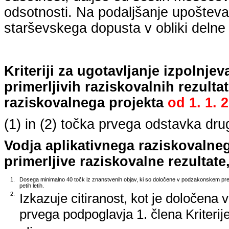
odsotnosti. Na podaljšanje upošteva
starševskega dopusta v obliki delne 
Kriteriji za ugotavljanje izpolnj
primerljivih raziskovalnih rezulta
raziskovalnega projekta
od
1. 1. 
(1) in (2) točka prvega odstavka dr
Vodja aplikativnega raziskovalne
primerljive raziskovalne rezultate,
1.
Dosega minimalno 40 točk iz znanstvenih objav, ki so določene v podzakonskem predp
petih letih.
2.
Izkazuje citiranost, kot je določena 
prvega podpoglavja 1. člena Kriterij