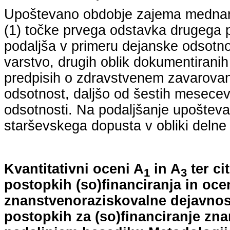
Upoštevano obdobje zajema mednarodn
(1) točke prvega odstavka drugega p
podaljša v primeru dejanske odsotno
varstvo, drugih oblik dokumentiranih
predpisih o zdravstvenem zavarovan
odsotnost, daljšo od šestih mesecev
odsotnosti. Na podaljšanje upošteva
starševskega dopusta v obliki delne 
Kvantitativni oceni A
in A
ter ci
1
3
postopkih (so)financiranja in oce
znanstvenoraziskovalne dejavnost
postopkih za (so)financiranje zn