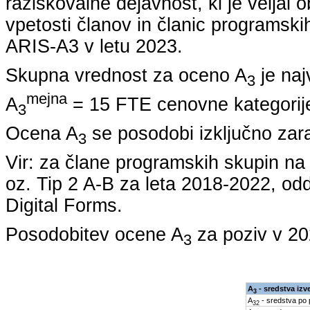
raziskovalne dejavnost, ki je veljal 
vpetosti članov in članic programskih
ARIS-A3 v letu
2023
.
Skupna vrednost za oceno A
je naj
3
mejna
A
= 15 FTE cenovne kategorije
3
Ocena A
se posodobi izključno zar
3
Vir: za člane programskih skupin 
oz. Tip 2 A-B za leta
2018-2022
, od
Digital Forms.
Posodobitev ocene A
za poziv v
20
3
A
- sredstva izv
3
A
- sredstva po
32