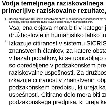
Vodja temeljnega raziskovalnega
primerljive raziskovalne rezultate,
1.
Dosega minimalno 100 točk iz znanstvenih objav, ki so določene v podzakonskem pr
Slovenije, ki ureja kazalnike raziskovalne uspešnosti, v zadnjih petih letih.
Vsaj ena objava mora biti v kategori
družboslovje in humanistiko lahko tud
2.
Izkazuje citiranost v sistemu SICRIS,
znanstvenih člankov, za katere obstaj
v bazah podatkov, ki se uporabljajo z
so opredeljene v podzakonskem pred
raziskovalne uspešnosti. Za družbos
izkazuje citiranost v znanstvenih ob
podzakonskem predpisu, ki ureja ka
uspešnosti. Citirano delo mora biti 
podzakonskega predpisa, ki ureja k