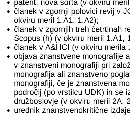
patent, nova sorta (v okviru meril
članek v zgornji polovici revij v
okviru meril 1.A1, 1.A2);
članek v zgornjih treh četrtinah r
Scopus (h) (v okviru meril 1.A1, 
članek v A&HCI (v okviru merila 
objava znanstvene monografije a
v znanstveni monografiji pri za
monografija ali znanstveno pogl
monografiji, če je znanstvena mo
področij (po vrstilcu UDK) in se 
družboslovje (v okviru meril 2A, 
urednik znanstvenokritične izdaje 