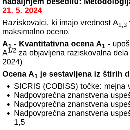
nadaljnjem besedilu: Metodologij
21. 5. 2024
Raziskovalci, ki imajo vrednost A
1,3
maksimalno oceno.
A
- Kvantitativna ocena A
- upoš
1
1
1/2
A
za objavljena raziskovalna dela
2024
)
Ocena A
je sestavljena iz štirih 
1
SICRIS (COBISS) točke: mejna v
Nadpovprečna znanstvena uspešno
Nadpovprečna znanstvena uspešn
Nadpovprečna znanstvena uspe
1,5