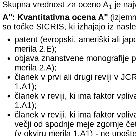
Skupna vrednost za oceno A
je na
1
A'': Kvantitativna ocena A''
(izjemn
so točke SICRIS, ki izhajajo iz nasle
patent (evropski, ameriški ali japo
merila 2.E);
objava znanstvene monografije pr
merila 2.A);
članek v prvi ali drugi reviji v J
1.A1);
članek v reviji, ki ima faktor vpl
1.A1);
članek v reviji, ki ima faktor vpl
večji od spodnje meje zgornje četr
(v okviru merila 1.A1) - ne upošte