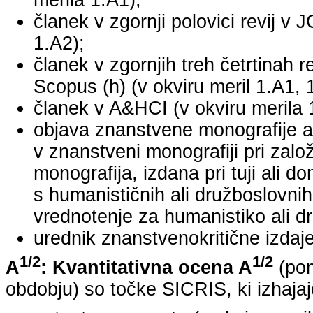
merila 1.A1);
članek v zgornji polovici revij v 
1.A2);
članek v zgornjih treh četrtinah r
Scopus (h) (v okviru meril 1.A1, 
članek v A&HCI (v okviru merila 
objava znanstvene monografije a
v znanstveni monografiji pri za
monografija, izdana pri tuji ali 
s humanističnih ali družboslovnih
vrednotenje za humanistiko ali dr
urednik znanstvenokritične izdaje 
1/2
1/2
A
: Kvantitativna ocena A
(pom
obdobju) so točke SICRIS, ki izhajaj