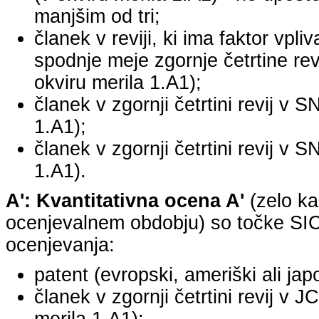
manjšim od tri;
članek v reviji, ki ima faktor vpli
spodnje meje zgornje četrtine revi
okviru merila 1.A1);
članek v zgornji četrtini revij v S
1.A1);
članek v zgornji četrtini revij v S
1.A1).
A': Kvantitativna ocena A'
(zelo ka
ocenjevalnem obdobju) so točke SICR
ocenjevanja:
patent (evropski, ameriški ali jap
članek v zgornji četrtini revij v 