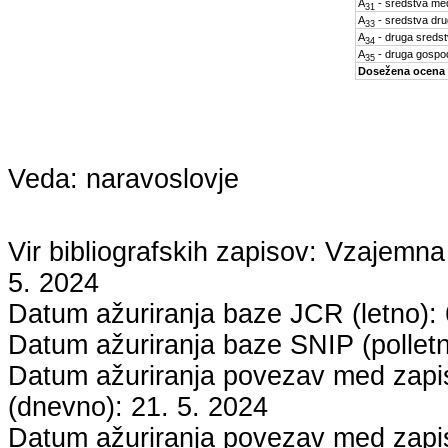
A
- sredstva med
31
A
- sredstva dru
33
A
- druga sreds
34
A
- druga gospo
35
Dosežena ocena
Veda:
naravoslovje
Vir bibliografskih zapisov: Vzaje
5. 2024
Datum ažuriranja baze JCR (letno):
Datum ažuriranja baze SNIP (pollet
Datum ažuriranja povezav med zapisi
(dnevno):
21. 5. 2024
Datum ažuriranja povezav med zapisi