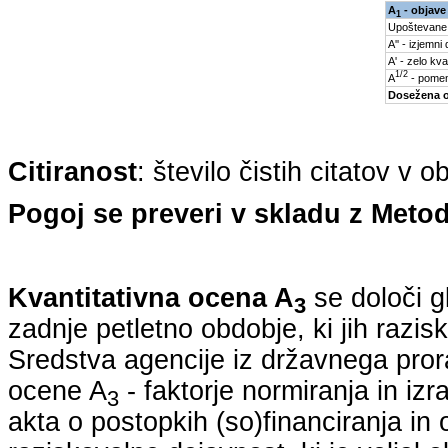
A
- objave
1
Upoštevane
A'' - izjemni
A' - zelo kva
1/2
A
- pomem
Dosežena 
Citiranost
: število čistih citatov v 
Pogoj se preveri v skladu z Metod
Kvantitativna ocena A
se določi g
3
zadnje petletno obdobje, ki jih razi
Sredstva agencije iz državnega pro
ocene A
- faktorje normiranja in iz
3
akta o postopkih (so)financiranja in 