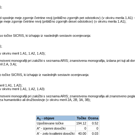
);
d spodnje meje zgornje četrtine revij (približno zgornjih pet odstotkov) (v okviru merila 1.A1) 
nje meje zgornje četrtine revij (približno zgornjih deset odstotkov) (v okviru merila 1.A1);
 točke SICRIS, ki izhajajo iz naslednjih sestavin ocenjevanja:
);
v okviru meril 1.A1, 1.A2, 1.A3);
veni monografiji pri založbi s seznama ARIS; znanstvena monografija, izdana pri tuji ali dom
l 2.A, 3.A);
očke SICRIS, ki izhajajo iz naslednjih sestavin ocenjevanja:
ril 1.A1, 1.A2);
v okviru meril 1.A1, 1.A2, 1.A3)
tveni monografiji pri založbi s seznama ARIS; znanstvena monografija ali znanstveno pogla
za humanistiko ali družboslovje (v okviru meril 2A, 2B, 3A, 3B);
A
- objave
Točke
Ocena
1
Upoštevane točke
194.12
0.52
A'' - izjemni dosežki
0
0
A' - zelo kvalitetni dosežki
40.00
0.03