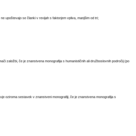
- ne upoštevajo se članki v revijah s faktorjem vpliva, manjšim od tri;
ači založbi, če je znanstvena monografija s humanističnih ali družboslovnih področij (po
vje oziroma sestavek v znanstveni monografiji, če je znanstvena monografija s