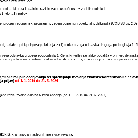
valne rezultate, če:
pisu, ki ureja kazalnike raziskovalne uspešnosti, v zadnjih petih letih.
1. člena Kriterijev
prodani računalniški programi, izvedeni pomembni objekti ali izdelki ipd.) (COBISS tip: 2.02, 
, se lahko pri izpolnjevanju kriterija iz (1) točke prvega odstavka drugega podpoglavja 1. čle
rvega odstavka drugega podpoglavja 1. člena Kriterijev se lahko podaljša v primeru dejansk
e za neprekinjeno odsotnost, daljšo od šestih mesecev, in sicer največ za čas upravičene 
)financiranja in ocenjevanja ter spremljanju izvajanja znanstvenoraziskovalne dejavn
ja prijav)
od
1. 1. 2019
do
21. 5. 2024
jena raziskovalna dela za 5 letno obdobje (od
1. 1. 2019
do
21. 5. 2024
)
CRIS, ki izhajajo iz naslednjih meril ocenjevanja: