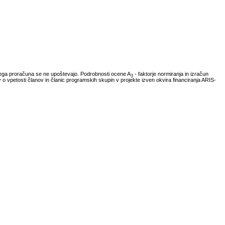
vnega proračuna se ne upoštevajo. Podrobnosti ocene A
- faktorje normiranja in izračun
3
ov o vpetosti članov in članic programskih skupin v projekte izven okvira financiranja ARIS-