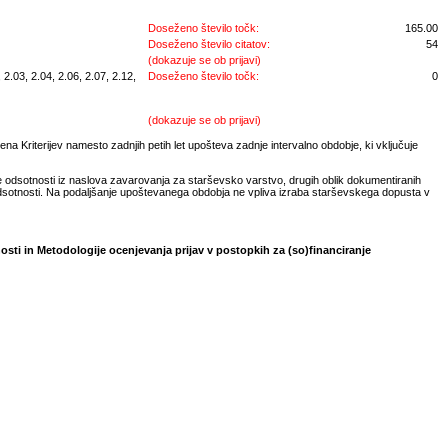
Doseženo število točk:
165.00
Doseženo število citatov:
54
(dokazuje se ob prijavi)
2.03, 2.04, 2.06, 2.07, 2.12,
Doseženo število točk:
0
(dokazuje se ob prijavi)
na Kriterijev namesto zadnjih petih let upošteva zadnje intervalno obdobje, ki vključuje
e odsotnosti iz naslova zavarovanja za starševsko varstvo, drugih oblik dokumentiranih
odsotnosti. Na podaljšanje upoštevanega obdobja ne vpliva izraba starševskega dopusta v
osti in Metodologije ocenjevanja prijav v postopkih za (so)financiranje