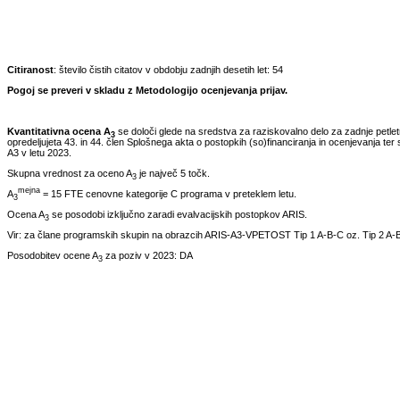
Citiranost
: število čistih citatov v obdobju zadnjih desetih let:
54
Pogoj se preveri v skladu z Metodologijo ocenjevanja prijav.
Kvantitativna ocena A
se določi glede na sredstva za raziskovalno delo za zadnje petle
3
opredeljujeta 43. in 44. člen Splošnega akta o postopkih (so)financiranja in ocenjevanja ter 
A3 v letu
2023
.
Skupna vrednost za oceno A
je največ 5 točk.
3
mejna
A
= 15 FTE cenovne kategorije C programa v preteklem letu.
3
Ocena A
se posodobi izključno zaradi evalvacijskih postopkov ARIS.
3
Vir: za člane programskih skupin na obrazcih ARIS-A3-VPETOST Tip 1 A-B-C oz. Tip 2 A-B
Posodobitev ocene A
za poziv v
2023
:
DA
3