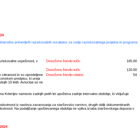
024
ednarodno primerljivih raziskovalnih rezultatov za vodjo raziskovalnega projekta in programa
aziskovalne uspešnosti, v
Doseženo število točk:
165.00
Doseženo število točk:
120.00
 citiranosti in so opredeljene
Doseženo število citatov:
54
konskem predpisu, ki ureja
jih 10 letih. Avtocitat se ne
a Kriterijev namesto zadnjih petih let upošteva zadnje intervalno obdobje, ki vključuje
 odsotnosti iz naslova zavarovanja za starševsko varstvo, drugih oblik dokumentiranih
odsotnosti. Na podaljšanje upoštevanega obdobja ne vpliva izraba starševskega dopusta v
 2024