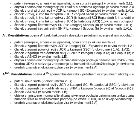
patent (evropski, ameriški ali japonski), nova sorta (v prilogi 1 v okviru merila 2.E);
objava znanstvene monografije pri založbi s seznama agencije (v okviru merila 2.A
članek v prvi ali drugi reviji v JCR iz kategorij SCI-Expanded (v okviru merila 1.A1);
članek v reviji, ki ima faktor vpliva v JCR večji od osem (v okviru merila 1.A1);
članek v reviji, ki ima faktor vpliva v JCR (iz kategorij SCI-Expanded) 3-krat večji o
članek v reviji, ki ima faktor vpliva v JCR (iz kategorij SSCI) 1,5-krat večji od spod
članek v zgornji četrtini revij v SNIP iz kategorij Scopus (d) (v okviru merila 1.A1);
članek v zgornji četrtini revij v SNIP iz kategorij Scopus (h) (v okviru merila 1.A1).
A': Kvantitativna ocena A'
(zelo kakovostni dosežki v petletnem ocenjevalnem obdobju) so
patent (evropski, ameriški ali japonski), nova sorta (v okviru merila 2.E);
članek v zgornji četrtini revij v JCR iz kategorij SCI-Expanded (v okviru merila 1.A1
članek v zgornji polovici revij v JCR iz kategorij SSCI (v okviru meril 1.A1, 1.A2);
članek v zgornjih treh četrtinah revij v SNIP iz kategorij Scopus (d) ali Scopus (h) (
članek v A&HCI (v okviru merila 1.B);
objava znanstvene monografije ali znanstvenega poglavja oziroma sestavka v znanst
vrstilcu UDK) in se izvaja vrednotenje za humanistiko ali družboslovje (v okviru meri
urednik znanstvenokritične izdaje vira (v okviru meril 2.A).
1/2
1/2
A
: Kvantitativna ocena A
(pomembni dosežki v petletnem ocenjevalnem obdobju) so t
patent, nova sorta (v okviru merila 2.E);
članek v zgornji polovici revij v JCR iz kategorij SCI-Expanded ali SSCI (v okviru me
članek v zgornjih treh četrtinah revij v SNIP iz kategorij Scopus (d) ali Scopus (h) (
članek v A&HCI (v okviru merila 1.B);
objava znanstvene monografije ali znanstvenega poglavja oziroma sestavka v znans
humanističnih ali družboslovnih področij (po vrstilcu UDK) in se izvaja vrednotenje 
urednik znanstvenokritične izdaje vira (v okviru meril 2.A).