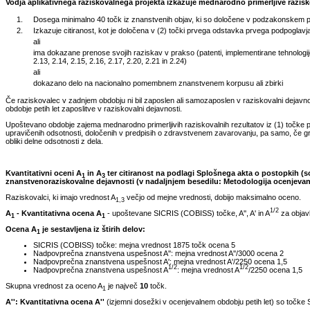
Vodja aplikativnega raziskovalnega projekta izkazuje mednarodno primerljive razisko
1.
Dosega minimalno 40 točk iz znanstvenih objav, ki so določene v podzakonskem pred
2.
Izkazuje citiranost, kot je določena v (2) točki prvega odstavka prvega podpoglavja 
ali
ima dokazane prenose svojih raziskav v prakso (patenti, implementirane tehnologije, 
2.13, 2.14, 2.15, 2.16, 2.17, 2.20, 2.21 in 2.24)
ali
dokazano delo na nacionalno pomembnem znanstvenem korpusu ali zbirki
Če raziskovalec v zadnjem obdobju ni bil zaposlen ali samozaposlen v raziskovalni dejavnosti
obdobje petih let zaposlitve v raziskovalni dejavnosti.
Upoštevano obdobje zajema mednarodno primerljivih raziskovalnih rezultatov iz (1) točke p
upravičenih odsotnosti, določenih v predpisih o zdravstvenem zavarovanju, pa samo, če gr
obliki delne odsotnosti z dela.
Kvantitativni oceni A
in A
ter citiranost na podlagi Splošnega akta o postopkih (so
1
3
znanstvenoraziskovalne dejavnosti (v nadaljnjem besedilu: Metodologija ocenjevan
Raziskovalci, ki imajo vrednost A
večjo od mejne vrednosti, dobijo maksimalno oceno.
1,3
1/2
A
- Kvantitativna ocena A
- upoštevane SICRIS (COBISS) točke, A'', A' in A
za objavl
1
1
Ocena A
je sestavljena iz štirih delov:
1
SICRIS (COBISS) točke: mejna vrednost 1875 točk ocena 5
Nadpovprečna znanstvena uspešnost A'': mejna vrednost A''/3000 ocena 2
Nadpovprečna znanstvena uspešnost A': mejna vrednost A'/2250 ocena 1,5
1/2
1/2
Nadpovprečna znanstvena uspešnost A
: mejna vrednost A
/2250 ocena 1,5
Skupna vrednost za oceno A
je največ
10
točk.
1
A'': Kvantitativna ocena A''
(izjemni dosežki v ocenjevalnem obdobju petih let) so točke SI