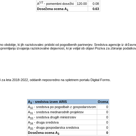
1/2
A
- pomembni dosežki
120.00
0.08
Dosežena ocena A
0.63
1
tno obdobje, ki jih raziskovalec pridobi od pogodbenih partnerjev. Sredstva agencije iz drža
spremljanju izvajanja raziskovalne dejavnost, ki je veljal ob objavi Poziva za zbiranje podatk
 za leta
2018-2022
, oddanih neposredno na spletnem portalu Digital Forms.
A
- sredstva izven ARIS
Ocena
3
A
- sredstva po pogodbah z gospodarstvom
0
32
A
- sredstva mednarodnih projektov
0
31
A
- sredstva drugih ministrstev
0
33
A
- druga sredstva
0
34
A
- druga gospodarska sredstva
0
35
Dosežena ocena A
0
3