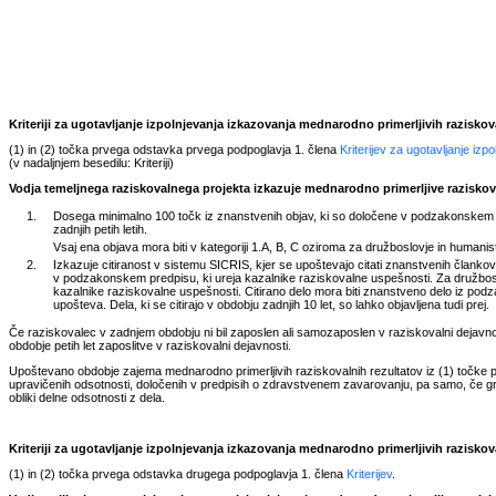
Kriteriji za ugotavljanje izpolnjevanja izkazovanja mednarodno primerljivih razisko
(1) in (2) točka prvega odstavka prvega podpoglavja 1. člena
Kriterijev za ugotavljanje iz
(v nadaljnjem besedilu: Kriteriji)
Vodja temeljnega raziskovalnega projekta izkazuje mednarodno primerljive raziskova
1.
Dosega minimalno 100 točk iz znanstvenih objav, ki so določene v podzakonskem pr
zadnjih petih letih.
Vsaj ena objava mora biti v kategoriji 1.A, B, C oziroma za družboslovje in humanisti
2.
Izkazuje citiranost v sistemu SICRIS, kjer se upoštevajo citati znanstvenih člankov,
v podzakonskem predpisu, ki ureja kazalnike raziskovalne uspešnosti. Za družbosl
kazalnike raziskovalne uspešnosti. Citirano delo mora biti znanstveno delo iz podzak
upošteva. Dela, ki se citirajo v obdobju zadnjih 10 let, so lahko objavljena tudi prej.
Če raziskovalec v zadnjem obdobju ni bil zaposlen ali samozaposlen v raziskovalni dejavnosti
obdobje petih let zaposlitve v raziskovalni dejavnosti.
Upoštevano obdobje zajema mednarodno primerljivih raziskovalnih rezultatov iz (1) točke p
upravičenih odsotnosti, določenih v predpisih o zdravstvenem zavarovanju, pa samo, če gr
obliki delne odsotnosti z dela.
Kriteriji za ugotavljanje izpolnjevanja izkazovanja mednarodno primerljivih razisko
(1) in (2) točka prvega odstavka drugega podpoglavja 1. člena
Kriterijev
.