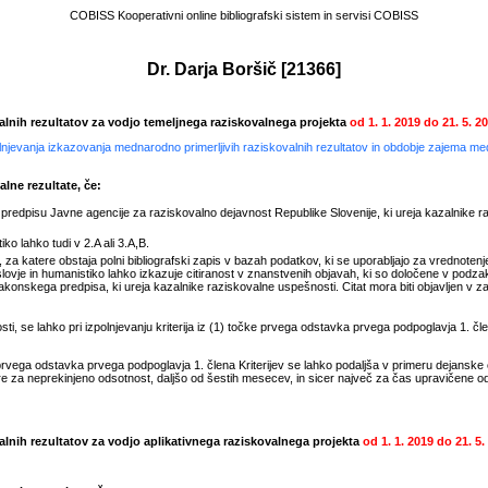
COBISS Kooperativni online bibliografski sistem in servisi COBISS
Dr. Darja Boršič
[
21366
]
valnih rezultatov za vodjo temeljnega raziskovalnega projekta
od
1. 1. 2019
do
21. 5. 2
polnjevanja izkazovanja mednarodno primerljivih raziskovalnih rezultatov in obdobje zajema m
lne rezultate, če:
edpisu Javne agencije za raziskovalno dejavnost Republike Slovenije, ki ureja kazalnike r
ko lahko tudi v 2.A ali 3.A,B.
 za katere obstaja polni bibliografski zapis v bazah podatkov, ki se uporabljajo za vrednotenje
ovje in humanistiko lahko izkazuje citiranost v znanstvenih objavah, ki so določene v podza
onskega predpisa, ki ureja kazalnike raziskovalne uspešnosti. Citat mora biti objavljen v zadn
, se lahko pri izpolnjevanju kriterija iz (1) točke prvega odstavka prvega podpoglavja 1. člen
rvega odstavka prvega podpoglavja 1. člena Kriterijev se lahko podaljša v primeru dejanske
e za neprekinjeno odsotnost, daljšo od šestih mesecev, in sicer največ za čas upravičene 
valnih rezultatov za vodjo aplikativnega raziskovalnega projekta
od
1. 1. 2019
do
21. 5.