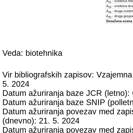
A
- sredstva med
31
A
- sredstva dru
33
A
- druga sreds
34
A
- druga gospo
35
Dosežena ocena
Veda:
biotehnika
Vir bibliografskih zapisov: Vzaje
5. 2024
Datum ažuriranja baze JCR (letno):
Datum ažuriranja baze SNIP (pollet
Datum ažuriranja povezav med zapisi
(dnevno):
21. 5. 2024
Datum ažuriranja povezav med zapisi