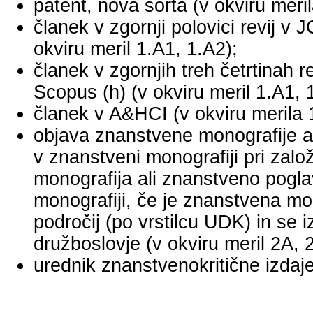
patent, nova sorta (v okviru meril
članek v zgornji polovici revij v
okviru meril 1.A1, 1.A2);
članek v zgornjih treh četrtinah r
Scopus (h) (v okviru meril 1.A1, 
članek v A&HCI (v okviru merila 
objava znanstvene monografije a
v znanstveni monografiji pri za
monografija ali znanstveno pogl
monografiji, če je znanstvena mo
področij (po vrstilcu UDK) in se 
družboslovje (v okviru meril 2A, 
urednik znanstvenokritične izdaje 