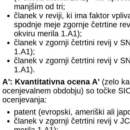
manjšim od tri;
članek v reviji, ki ima faktor vpli
spodnje meje zgornje četrtine revi
okviru merila 1.A1);
članek v zgornji četrtini revij v S
1.A1);
članek v zgornji četrtini revij v S
1.A1).
A': Kvantitativna ocena A'
(zelo ka
ocenjevalnem obdobju) so točke SICR
ocenjevanja:
patent (evropski, ameriški ali jap
članek v zgornji četrtini revij v 