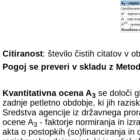
A
- objave
1
Upoštevane
A'' - izjemni
A' - zelo kva
1/2
A
- pomem
Dosežena 
Citiranost
: število čistih citatov v 
Pogoj se preveri v skladu z Metod
Kvantitativna ocena A
se določi g
3
zadnje petletno obdobje, ki jih razi
Sredstva agencije iz državnega pro
ocene A
- faktorje normiranja in iz
3
akta o postopkih (so)financiranja in 