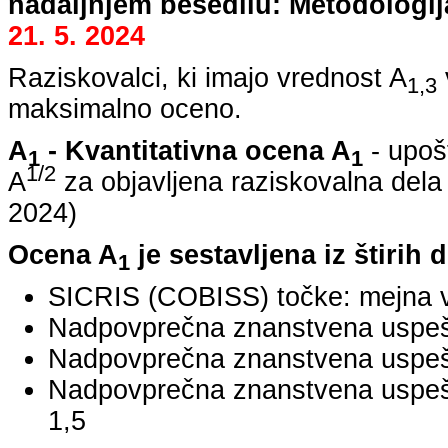
nadaljnjem besedilu: Metodologij
21. 5. 2024
Raziskovalci, ki imajo vrednost A
1,3
maksimalno oceno.
A
- Kvantitativna ocena A
- upoš
1
1
1/2
A
za objavljena raziskovalna dela
2024
)
Ocena A
je sestavljena iz štirih 
1
SICRIS (COBISS) točke: mejna v
Nadpovprečna znanstvena uspešno
Nadpovprečna znanstvena uspešn
Nadpovprečna znanstvena uspe
1,5