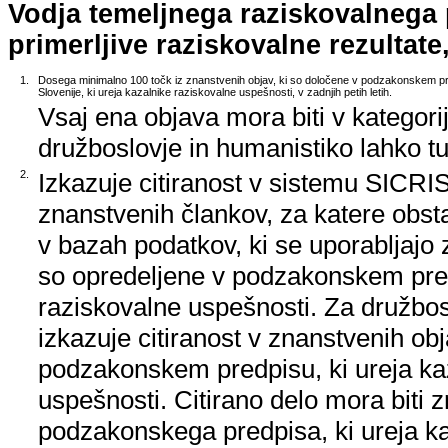
Vodja temeljnega raziskovalnega
primerljive raziskovalne rezultate,
1.
Dosega minimalno 100 točk iz znanstvenih objav, ki so določene v podzakonskem pr
Slovenije, ki ureja kazalnike raziskovalne uspešnosti, v zadnjih petih letih.
Vsaj ena objava mora biti v kategori
družboslovje in humanistiko lahko tud
2.
Izkazuje citiranost v sistemu SICRIS,
znanstvenih člankov, za katere obstaj
v bazah podatkov, ki se uporabljajo z
so opredeljene v podzakonskem pred
raziskovalne uspešnosti. Za družbos
izkazuje citiranost v znanstvenih ob
podzakonskem predpisu, ki ureja ka
uspešnosti. Citirano delo mora biti 
podzakonskega predpisa, ki ureja k