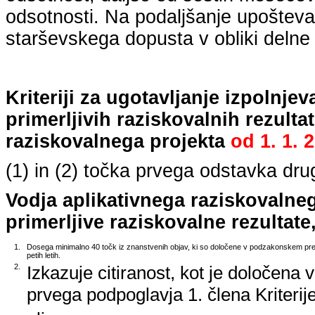
odsotnosti. Na podaljšanje upošteva
starševskega dopusta v obliki delne 
Kriteriji za ugotavljanje izpolnj
primerljivih raziskovalnih rezulta
raziskovalnega projekta
od
1. 1. 
(1) in (2) točka prvega odstavka dr
Vodja aplikativnega raziskovalne
primerljive raziskovalne rezultate,
1.
Dosega minimalno 40 točk iz znanstvenih objav, ki so določene v podzakonskem predp
petih letih.
2.
Izkazuje citiranost, kot je določena 
prvega podpoglavja 1. člena Kriterij