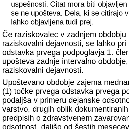
uspešnosti. Citat mora biti objavljen 
se ne upošteva. Dela, ki se citirajo 
lahko objavljena tudi prej.
Če raziskovalec v zadnjem obdobju n
raziskovalni dejavnosti, se lahko pri 
odstavka prvega podpoglavja 1. člena
upošteva zadnje intervalno obdobje, k
raziskovalni dejavnosti.
Upoštevano obdobje zajema mednarodn
(1) točke prvega odstavka prvega pod
podaljša v primeru dejanske odsotno
varstvo, drugih oblik dokumentiranih
predpisih o zdravstvenem zavarovan
odsotnost, daljšo od šestih mesecev