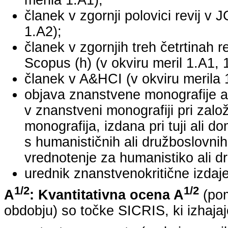
merila 1.A1);
članek v zgornji polovici revij v 
1.A2);
članek v zgornjih treh četrtinah r
Scopus (h) (v okviru meril 1.A1, 
članek v A&HCI (v okviru merila 
objava znanstvene monografije a
v znanstveni monografiji pri za
monografija, izdana pri tuji ali 
s humanističnih ali družboslovnih
vrednotenje za humanistiko ali dr
urednik znanstvenokritične izdaje 
1/2
1/2
A
: Kvantitativna ocena A
(pom
obdobju) so točke SICRIS, ki izhajaj