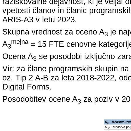
raziskovalne dejavnost, ki je veljal 
vpetosti članov in članic programskih
ARIS-A3 v letu
2023
.
Skupna vrednost za oceno A
je naj
3
mejna
A
= 15 FTE cenovne kategorije
3
Ocena A
se posodobi izključno zar
3
Vir: za člane programskih skupin 
oz. Tip 2 A-B za leta
2018-2022
, od
Digital Forms.
Posodobitev ocene A
za poziv v
20
3
A
- sredstva izv
3
A
- sredstva po
32