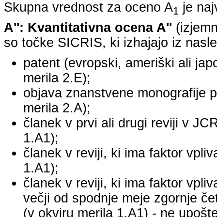
Skupna vrednost za oceno A
je na
1
A'': Kvantitativna ocena A''
(izjemn
so točke SICRIS, ki izhajajo iz nasle
patent (evropski, ameriški ali japo
merila 2.E);
objava znanstvene monografije pr
merila 2.A);
članek v prvi ali drugi reviji v J
1.A1);
članek v reviji, ki ima faktor vpl
1.A1);
članek v reviji, ki ima faktor vpl
večji od spodnje meje zgornje četr
(v okviru merila 1.A1) - ne upošte