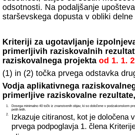
odsotnosti. Na podaljšanje upošteva
starševskega dopusta v obliki delne 
Kriteriji za ugotavljanje izpolnj
primerljivih raziskovalnih rezulta
raziskovalnega projekta
od
1. 1. 
(1) in (2) točka prvega odstavka dr
Vodja aplikativnega raziskovalne
primerljive raziskovalne rezultate,
1.
Dosega minimalno 40 točk iz znanstvenih objav, ki so določene v podzakonskem predp
petih letih.
2.
Izkazuje citiranost, kot je določena 
prvega podpoglavja 1. člena Kriterij