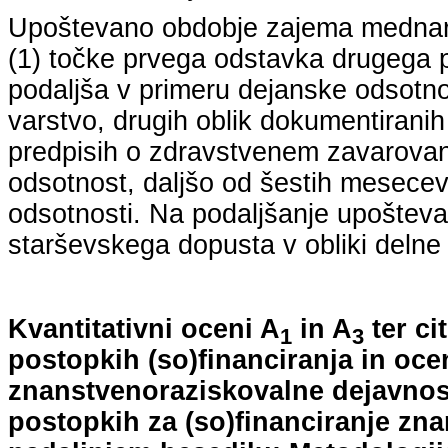
Upoštevano obdobje zajema mednarodn
(1) točke prvega odstavka drugega p
podaljša v primeru dejanske odsotno
varstvo, drugih oblik dokumentiranih
predpisih o zdravstvenem zavarovan
odsotnost, daljšo od šestih mesecev
odsotnosti. Na podaljšanje upošteva
starševskega dopusta v obliki delne 
Kvantitativni oceni A
in A
ter ci
1
3
postopkih (so)financiranja in oce
znanstvenoraziskovalne dejavnost
postopkih za (so)financiranje zn