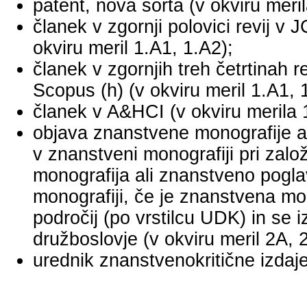
patent, nova sorta (v okviru meril
članek v zgornji polovici revij v
okviru meril 1.A1, 1.A2);
članek v zgornjih treh četrtinah r
Scopus (h) (v okviru meril 1.A1, 
članek v A&HCI (v okviru merila 
objava znanstvene monografije a
v znanstveni monografiji pri za
monografija ali znanstveno pogl
monografiji, če je znanstvena mo
področij (po vrstilcu UDK) in se 
družboslovje (v okviru meril 2A, 
urednik znanstvenokritične izdaje 