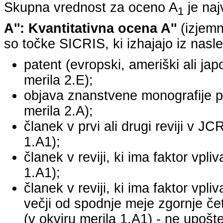
Skupna vrednost za oceno A
je na
1
A'': Kvantitativna ocena A''
(izjemn
so točke SICRIS, ki izhajajo iz nasle
patent (evropski, ameriški ali japo
merila 2.E);
objava znanstvene monografije pr
merila 2.A);
članek v prvi ali drugi reviji v J
1.A1);
članek v reviji, ki ima faktor vpl
1.A1);
članek v reviji, ki ima faktor vpl
večji od spodnje meje zgornje četr
(v okviru merila 1.A1) - ne upošte