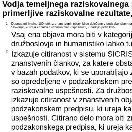
Vodja temeljnega raziskovalnega
primerljive raziskovalne rezultate,
1.
Dosega minimalno 100 točk iz znanstvenih objav, ki so določene v podzakonskem pr
Slovenije, ki ureja kazalnike raziskovalne uspešnosti, v zadnjih petih letih.
Vsaj ena objava mora biti v kategori
družboslovje in humanistiko lahko tud
2.
Izkazuje citiranost v sistemu SICRIS,
znanstvenih člankov, za katere obstaj
v bazah podatkov, ki se uporabljajo z
so opredeljene v podzakonskem pred
raziskovalne uspešnosti. Za družbos
izkazuje citiranost v znanstvenih ob
podzakonskem predpisu, ki ureja ka
uspešnosti. Citirano delo mora biti 
podzakonskega predpisa, ki ureja k