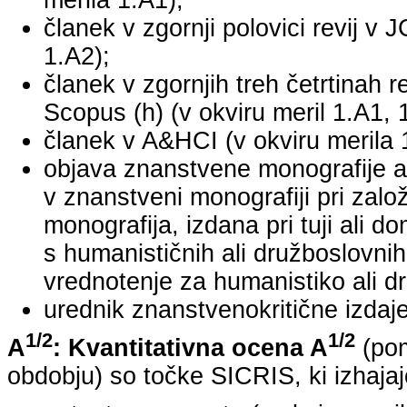
merila 1.A1);
članek v zgornji polovici revij v 
1.A2);
članek v zgornjih treh četrtinah r
Scopus (h) (v okviru meril 1.A1, 
članek v A&HCI (v okviru merila 
objava znanstvene monografije a
v znanstveni monografiji pri za
monografija, izdana pri tuji ali 
s humanističnih ali družboslovnih
vrednotenje za humanistiko ali dr
urednik znanstvenokritične izdaje 
1/2
1/2
A
: Kvantitativna ocena A
(pom
obdobju) so točke SICRIS, ki izhajaj