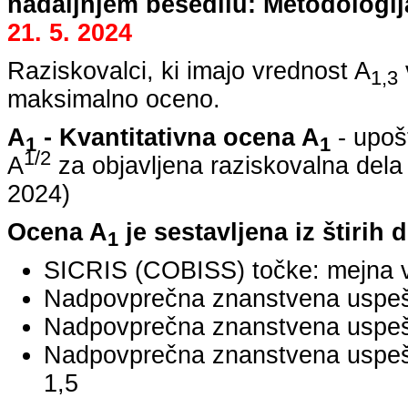
nadaljnjem besedilu: Metodologij
21. 5. 2024
Raziskovalci, ki imajo vrednost A
1,3
maksimalno oceno.
A
- Kvantitativna ocena A
- upoš
1
1
1/2
A
za objavljena raziskovalna dela
2024
)
Ocena A
je sestavljena iz štirih 
1
SICRIS (COBISS) točke: mejna v
Nadpovprečna znanstvena uspešno
Nadpovprečna znanstvena uspešn
Nadpovprečna znanstvena uspe
1,5