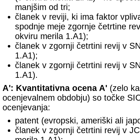
manjšim od tri;
članek v reviji, ki ima faktor vpli
spodnje meje zgornje četrtine revi
okviru merila 1.A1);
članek v zgornji četrtini revij v S
1.A1);
članek v zgornji četrtini revij v S
1.A1).
A': Kvantitativna ocena A'
(zelo ka
ocenjevalnem obdobju) so točke SICR
ocenjevanja:
patent (evropski, ameriški ali jap
članek v zgornji četrtini revij v 