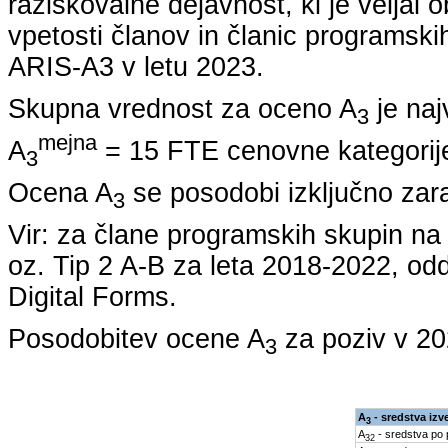
raziskovalne dejavnost, ki je veljal 
vpetosti članov in članic programskih
ARIS-A3 v letu
2023
.
Skupna vrednost za oceno A
je naj
3
mejna
A
= 15 FTE cenovne kategorije
3
Ocena A
se posodobi izključno zar
3
Vir: za člane programskih skupin 
oz. Tip 2 A-B za leta
2018-2022
, od
Digital Forms.
Posodobitev ocene A
za poziv v
20
3
A
- sredstva izv
3
A
- sredstva po
32