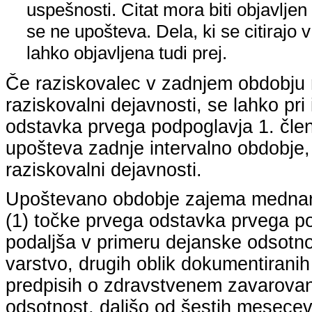
uspešnosti. Citat mora biti objavljen 
se ne upošteva. Dela, ki se citirajo 
lahko objavljena tudi prej.
Če raziskovalec v zadnjem obdobju n
raziskovalni dejavnosti, se lahko pri 
odstavka prvega podpoglavja 1. člena
upošteva zadnje intervalno obdobje, k
raziskovalni dejavnosti.
Upoštevano obdobje zajema mednarodn
(1) točke prvega odstavka prvega pod
podaljša v primeru dejanske odsotno
varstvo, drugih oblik dokumentiranih
predpisih o zdravstvenem zavarovan
odsotnost, daljšo od šestih mesecev