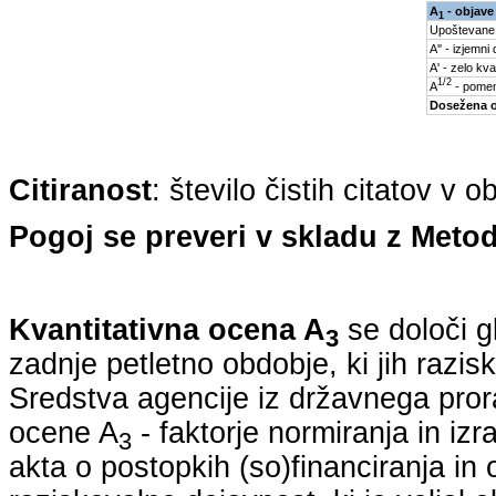
A
- objave
1
Upoštevane
A'' - izjemni
A' - zelo kva
1/2
A
- pomem
Dosežena 
Citiranost
: število čistih citatov v 
Pogoj se preveri v skladu z Metod
Kvantitativna ocena A
se določi g
3
zadnje petletno obdobje, ki jih razi
Sredstva agencije iz državnega pro
ocene A
- faktorje normiranja in iz
3
akta o postopkih (so)financiranja in 