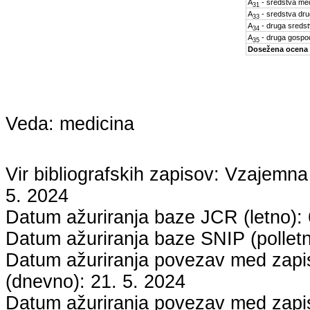
A
- sredstva med
31
A
- sredstva dru
33
A
- druga sreds
34
A
- druga gospo
35
Dosežena ocena
Veda:
medicina
Vir bibliografskih zapisov: Vzaje
5. 2024
Datum ažuriranja baze JCR (letno):
Datum ažuriranja baze SNIP (pollet
Datum ažuriranja povezav med zapisi
(dnevno):
21. 5. 2024
Datum ažuriranja povezav med zapisi