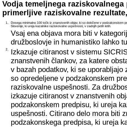
Vodja temeljnega raziskovalnega
primerljive raziskovalne rezultate,
1.
Dosega minimalno 100 točk iz znanstvenih objav, ki so določene v podzakonskem pr
Slovenije, ki ureja kazalnike raziskovalne uspešnosti, v zadnjih petih letih.
Vsaj ena objava mora biti v kategori
družboslovje in humanistiko lahko tud
2.
Izkazuje citiranost v sistemu SICRIS,
znanstvenih člankov, za katere obstaj
v bazah podatkov, ki se uporabljajo z
so opredeljene v podzakonskem pred
raziskovalne uspešnosti. Za družbos
izkazuje citiranost v znanstvenih ob
podzakonskem predpisu, ki ureja ka
uspešnosti. Citirano delo mora biti 
podzakonskega predpisa, ki ureja k