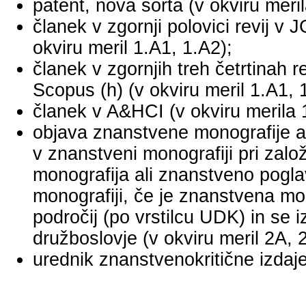
patent, nova sorta (v okviru meril
članek v zgornji polovici revij v
okviru meril 1.A1, 1.A2);
članek v zgornjih treh četrtinah r
Scopus (h) (v okviru meril 1.A1, 
članek v A&HCI (v okviru merila 
objava znanstvene monografije a
v znanstveni monografiji pri za
monografija ali znanstveno pogl
monografiji, če je znanstvena mo
področij (po vrstilcu UDK) in se 
družboslovje (v okviru meril 2A, 
urednik znanstvenokritične izdaje 