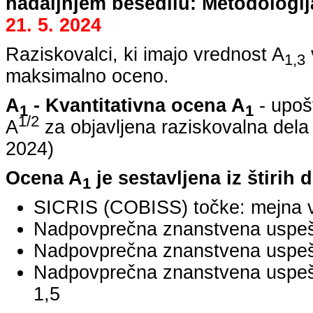
nadaljnjem besedilu: Metodologij
21. 5. 2024
Raziskovalci, ki imajo vrednost A
1,3
maksimalno oceno.
A
- Kvantitativna ocena A
- upoš
1
1
1/2
A
za objavljena raziskovalna dela
2024
)
Ocena A
je sestavljena iz štirih 
1
SICRIS (COBISS) točke: mejna v
Nadpovprečna znanstvena uspešno
Nadpovprečna znanstvena uspešn
Nadpovprečna znanstvena uspe
1,5