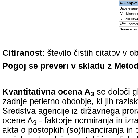
A
- objave
1
Upoštevane
A'' - izjemni
A' - zelo kva
1/2
A
- pomem
Dosežena 
Citiranost
: število čistih citatov v 
Pogoj se preveri v skladu z Metod
Kvantitativna ocena A
se določi g
3
zadnje petletno obdobje, ki jih razi
Sredstva agencije iz državnega pro
ocene A
- faktorje normiranja in iz
3
akta o postopkih (so)financiranja in 