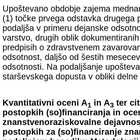
Upoštevano obdobje zajema mednarodn
(1) točke prvega odstavka drugega p
podaljša v primeru dejanske odsotno
varstvo, drugih oblik dokumentiranih
predpisih o zdravstvenem zavarovan
odsotnost, daljšo od šestih mesecev
odsotnosti. Na podaljšanje upošteva
starševskega dopusta v obliki delne 
Kvantitativni oceni A
in A
ter ci
1
3
postopkih (so)financiranja in oce
znanstvenoraziskovalne dejavnost
postopkih za (so)financiranje zn