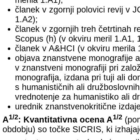
merila 1.A1);
članek v zgornji polovici revij v 
1.A2);
članek v zgornjih treh četrtinah r
Scopus (h) (v okviru meril 1.A1, 
članek v A&HCI (v okviru merila 
objava znanstvene monografije a
v znanstveni monografiji pri za
monografija, izdana pri tuji ali 
s humanističnih ali družboslovnih
vrednotenje za humanistiko ali dr
urednik znanstvenokritične izdaje 
1/2
1/2
A
: Kvantitativna ocena A
(pom
obdobju) so točke SICRIS, ki izhajaj