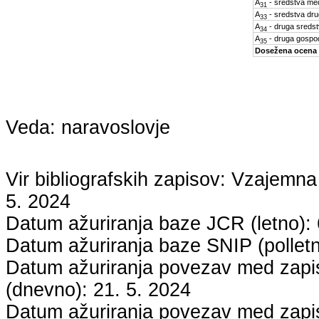
A
- sredstva med
31
A
- sredstva dru
33
A
- druga sreds
34
A
- druga gospo
35
Dosežena ocena
Veda:
naravoslovje
Vir bibliografskih zapisov: Vzaje
5. 2024
Datum ažuriranja baze JCR (letno):
Datum ažuriranja baze SNIP (pollet
Datum ažuriranja povezav med zapisi
(dnevno):
21. 5. 2024
Datum ažuriranja povezav med zapisi