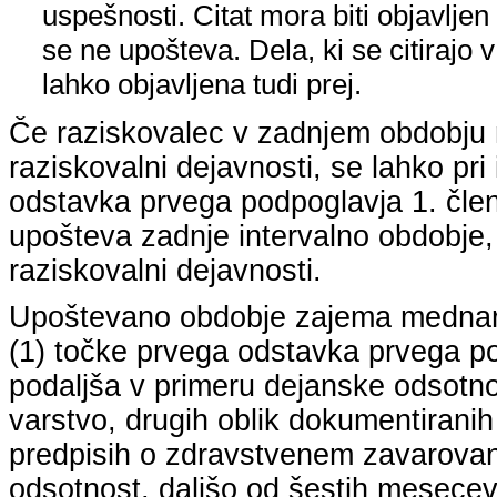
uspešnosti. Citat mora biti objavljen 
se ne upošteva. Dela, ki se citirajo 
lahko objavljena tudi prej.
Če raziskovalec v zadnjem obdobju n
raziskovalni dejavnosti, se lahko pri 
odstavka prvega podpoglavja 1. člena
upošteva zadnje intervalno obdobje, k
raziskovalni dejavnosti.
Upoštevano obdobje zajema mednarodn
(1) točke prvega odstavka prvega pod
podaljša v primeru dejanske odsotno
varstvo, drugih oblik dokumentiranih
predpisih o zdravstvenem zavarovan
odsotnost, daljšo od šestih mesecev