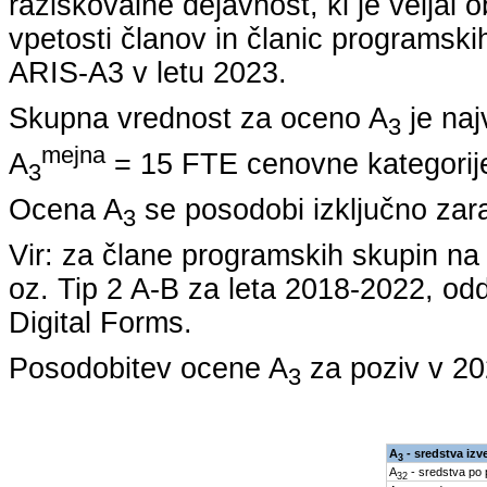
raziskovalne dejavnost, ki je veljal 
vpetosti članov in članic programskih
ARIS-A3 v letu
2023
.
Skupna vrednost za oceno A
je naj
3
mejna
A
= 15 FTE cenovne kategorije
3
Ocena A
se posodobi izključno zar
3
Vir: za člane programskih skupin 
oz. Tip 2 A-B za leta
2018-2022
, od
Digital Forms.
Posodobitev ocene A
za poziv v
20
3
A
- sredstva izv
3
A
- sredstva po
32