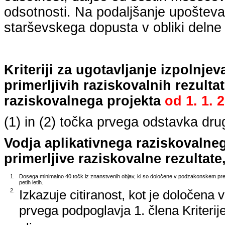
odsotnosti. Na podaljšanje upošteva
starševskega dopusta v obliki delne 
Kriteriji za ugotavljanje izpolnj
primerljivih raziskovalnih rezulta
raziskovalnega projekta
od
1. 1. 
(1) in (2) točka prvega odstavka dr
Vodja aplikativnega raziskovalne
primerljive raziskovalne rezultate,
1.
Dosega minimalno 40 točk iz znanstvenih objav, ki so določene v podzakonskem predp
petih letih.
2.
Izkazuje citiranost, kot je določena 
prvega podpoglavja 1. člena Kriterij