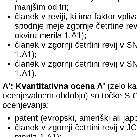
manjšim od tri;
članek v reviji, ki ima faktor vpli
spodnje meje zgornje četrtine revi
okviru merila 1.A1);
članek v zgornji četrtini revij v S
1.A1);
članek v zgornji četrtini revij v S
1.A1).
A': Kvantitativna ocena A'
(zelo ka
ocenjevalnem obdobju) so točke SICR
ocenjevanja:
patent (evropski, ameriški ali jap
članek v zgornji četrtini revij v 