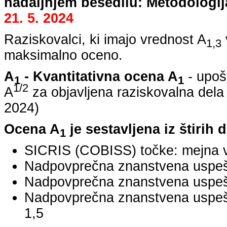
nadaljnjem besedilu: Metodologij
21. 5. 2024
Raziskovalci, ki imajo vrednost A
1,3
maksimalno oceno.
A
- Kvantitativna ocena A
- upoš
1
1
1/2
A
za objavljena raziskovalna dela
2024
)
Ocena A
je sestavljena iz štirih 
1
SICRIS (COBISS) točke: mejna v
Nadpovprečna znanstvena uspešno
Nadpovprečna znanstvena uspešn
Nadpovprečna znanstvena uspe
1,5