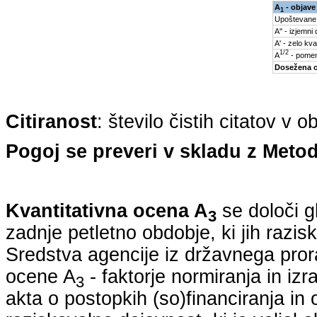
A
- objave
1
Upoštevane
A'' - izjemni
A' - zelo kva
1/2
A
- pomem
Dosežena 
Citiranost
: število čistih citatov v 
Pogoj se preveri v skladu z Metod
Kvantitativna ocena A
se določi g
3
zadnje petletno obdobje, ki jih razi
Sredstva agencije iz državnega pro
ocene A
- faktorje normiranja in iz
3
akta o postopkih (so)financiranja in 