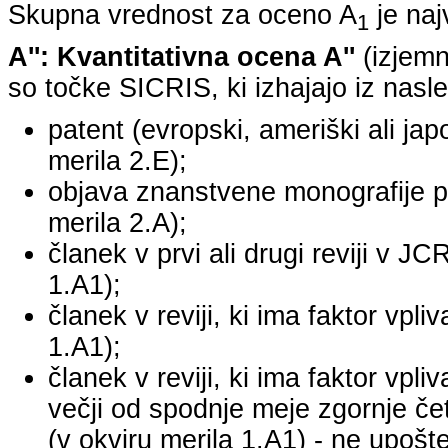
Skupna vrednost za oceno A
je na
1
A'': Kvantitativna ocena A''
(izjemn
so točke SICRIS, ki izhajajo iz nasle
patent (evropski, ameriški ali japo
merila 2.E);
objava znanstvene monografije pr
merila 2.A);
članek v prvi ali drugi reviji v J
1.A1);
članek v reviji, ki ima faktor vpl
1.A1);
članek v reviji, ki ima faktor vpl
večji od spodnje meje zgornje četr
(v okviru merila 1.A1) - ne upošte