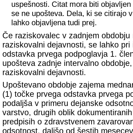
uspešnosti. Citat mora biti objavljen 
se ne upošteva. Dela, ki se citirajo 
lahko objavljena tudi prej.
Če raziskovalec v zadnjem obdobju n
raziskovalni dejavnosti, se lahko pri 
odstavka prvega podpoglavja 1. člena
upošteva zadnje intervalno obdobje, k
raziskovalni dejavnosti.
Upoštevano obdobje zajema mednarodn
(1) točke prvega odstavka prvega pod
podaljša v primeru dejanske odsotno
varstvo, drugih oblik dokumentiranih
predpisih o zdravstvenem zavarovan
odsotnost, daljšo od šestih mesecev