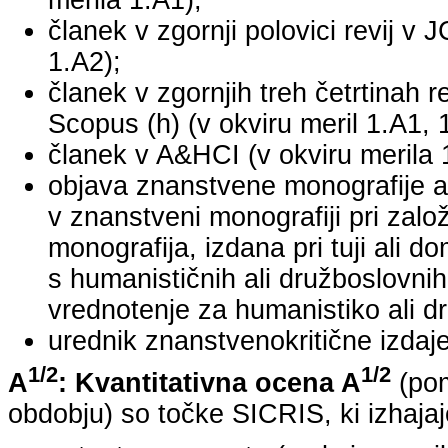
merila 1.A1);
članek v zgornji polovici revij v 
1.A2);
članek v zgornjih treh četrtinah r
Scopus (h) (v okviru meril 1.A1, 
članek v A&HCI (v okviru merila 
objava znanstvene monografije a
v znanstveni monografiji pri za
monografija, izdana pri tuji ali 
s humanističnih ali družboslovnih
vrednotenje za humanistiko ali dr
urednik znanstvenokritične izdaje 
1/2
1/2
A
: Kvantitativna ocena A
(pom
obdobju) so točke SICRIS, ki izhajaj