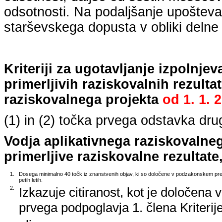
odsotnosti. Na podaljšanje upošteva
starševskega dopusta v obliki delne 
Kriteriji za ugotavljanje izpolnj
primerljivih raziskovalnih rezulta
raziskovalnega projekta
od
1. 1. 
(1) in (2) točka prvega odstavka dr
Vodja aplikativnega raziskovalne
primerljive raziskovalne rezultate,
1.
Dosega minimalno 40 točk iz znanstvenih objav, ki so določene v podzakonskem predp
petih letih.
2.
Izkazuje citiranost, kot je določena 
prvega podpoglavja 1. člena Kriterij