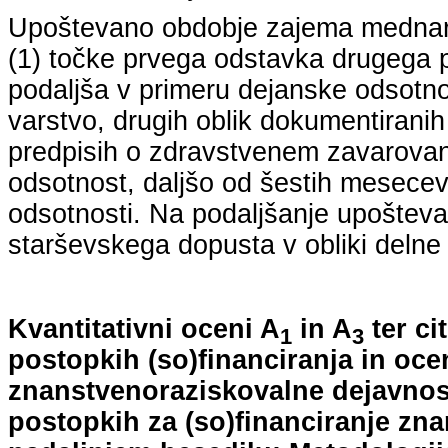
Upoštevano obdobje zajema mednarodn
(1) točke prvega odstavka drugega p
podaljša v primeru dejanske odsotno
varstvo, drugih oblik dokumentiranih
predpisih o zdravstvenem zavarovan
odsotnost, daljšo od šestih mesecev
odsotnosti. Na podaljšanje upošteva
starševskega dopusta v obliki delne 
Kvantitativni oceni A
in A
ter ci
1
3
postopkih (so)financiranja in oce
znanstvenoraziskovalne dejavnost
postopkih za (so)financiranje zn