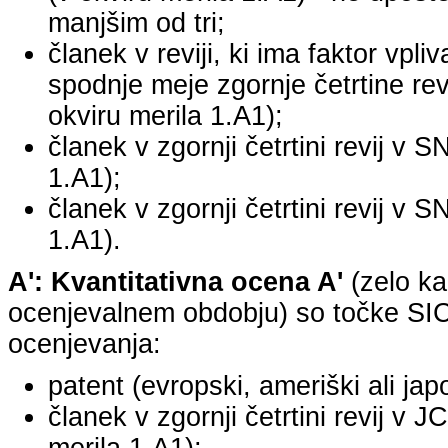
manjšim od tri;
članek v reviji, ki ima faktor vpli
spodnje meje zgornje četrtine revi
okviru merila 1.A1);
članek v zgornji četrtini revij v S
1.A1);
članek v zgornji četrtini revij v S
1.A1).
A': Kvantitativna ocena A'
(zelo ka
ocenjevalnem obdobju) so točke SICR
ocenjevanja:
patent (evropski, ameriški ali jap
članek v zgornji četrtini revij v 