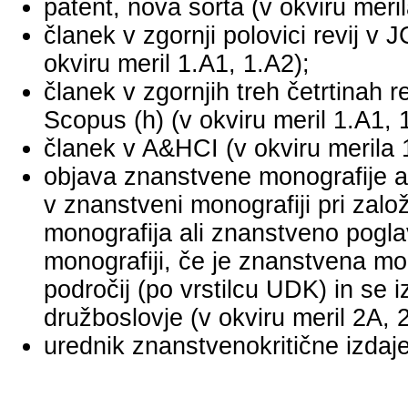
patent, nova sorta (v okviru meril
članek v zgornji polovici revij v
okviru meril 1.A1, 1.A2);
članek v zgornjih treh četrtinah r
Scopus (h) (v okviru meril 1.A1, 
članek v A&HCI (v okviru merila 
objava znanstvene monografije a
v znanstveni monografiji pri za
monografija ali znanstveno pogl
monografiji, če je znanstvena mo
področij (po vrstilcu UDK) in se 
družboslovje (v okviru meril 2A, 
urednik znanstvenokritične izdaje 