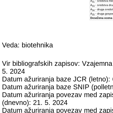
A
- sredstva med
31
A
- sredstva dru
33
A
- druga sreds
34
A
- druga gospo
35
Dosežena ocena
Veda:
biotehnika
Vir bibliografskih zapisov: Vzaje
5. 2024
Datum ažuriranja baze JCR (letno):
Datum ažuriranja baze SNIP (pollet
Datum ažuriranja povezav med zapisi
(dnevno):
21. 5. 2024
Datum ažuriranja povezav med zapisi