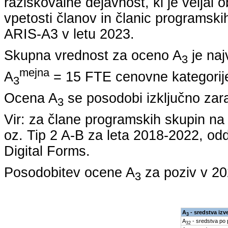
raziskovalne dejavnost, ki je veljal 
vpetosti članov in članic programskih
ARIS-A3 v letu
2023
.
Skupna vrednost za oceno A
je naj
3
mejna
A
= 15 FTE cenovne kategorije
3
Ocena A
se posodobi izključno zar
3
Vir: za člane programskih skupin 
oz. Tip 2 A-B za leta
2018-2022
, od
Digital Forms.
Posodobitev ocene A
za poziv v
20
3
A
- sredstva izv
3
A
- sredstva po
32