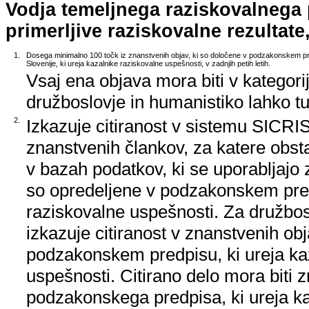
Vodja temeljnega raziskovalnega
primerljive raziskovalne rezultate,
1.
Dosega minimalno 100 točk iz znanstvenih objav, ki so določene v podzakonskem pr
Slovenije, ki ureja kazalnike raziskovalne uspešnosti, v zadnjih petih letih.
Vsaj ena objava mora biti v kategori
družboslovje in humanistiko lahko tud
2.
Izkazuje citiranost v sistemu SICRIS,
znanstvenih člankov, za katere obstaj
v bazah podatkov, ki se uporabljajo z
so opredeljene v podzakonskem pred
raziskovalne uspešnosti. Za družbos
izkazuje citiranost v znanstvenih ob
podzakonskem predpisu, ki ureja ka
uspešnosti. Citirano delo mora biti 
podzakonskega predpisa, ki ureja k