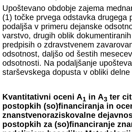
Upoštevano obdobje zajema mednarodn
(1) točke prvega odstavka drugega p
podaljša v primeru dejanske odsotno
varstvo, drugih oblik dokumentiranih
predpisih o zdravstvenem zavarovan
odsotnost, daljšo od šestih mesecev
odsotnosti. Na podaljšanje upošteva
starševskega dopusta v obliki delne 
Kvantitativni oceni A
in A
ter ci
1
3
postopkih (so)financiranja in oce
znanstvenoraziskovalne dejavnost
postopkih za (so)financiranje zn