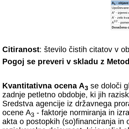
A
- objave
1
Upoštevane
A'' - izjemni
A' - zelo kva
1/2
A
- pomem
Dosežena 
Citiranost
: število čistih citatov v 
Pogoj se preveri v skladu z Metod
Kvantitativna ocena A
se določi g
3
zadnje petletno obdobje, ki jih razi
Sredstva agencije iz državnega pro
ocene A
- faktorje normiranja in iz
3
akta o postopkih (so)financiranja in 