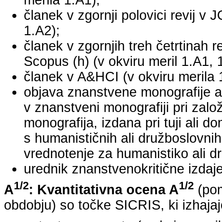
merila 1.A1);
članek v zgornji polovici revij v 
1.A2);
članek v zgornjih treh četrtinah r
Scopus (h) (v okviru meril 1.A1, 
članek v A&HCI (v okviru merila 
objava znanstvene monografije a
v znanstveni monografiji pri za
monografija, izdana pri tuji ali 
s humanističnih ali družboslovnih
vrednotenje za humanistiko ali dr
urednik znanstvenokritične izdaje 
1/2
1/2
A
: Kvantitativna ocena A
(pom
obdobju) so točke SICRIS, ki izhajaj