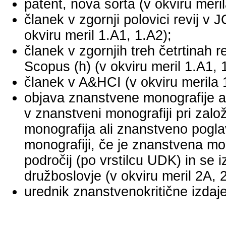
patent, nova sorta (v okviru meril
članek v zgornji polovici revij v
okviru meril 1.A1, 1.A2);
članek v zgornjih treh četrtinah r
Scopus (h) (v okviru meril 1.A1, 
članek v A&HCI (v okviru merila 
objava znanstvene monografije a
v znanstveni monografiji pri za
monografija ali znanstveno pogl
monografiji, če je znanstvena mo
področij (po vrstilcu UDK) in se 
družboslovje (v okviru meril 2A, 
urednik znanstvenokritične izdaje 