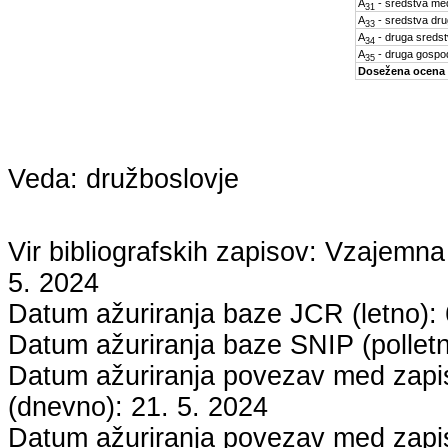
A
- sredstva med
31
A
- sredstva dru
33
A
- druga sreds
34
A
- druga gospo
35
Dosežena ocena
Veda:
družboslovje
Vir bibliografskih zapisov: Vzaje
5. 2024
Datum ažuriranja baze JCR (letno):
Datum ažuriranja baze SNIP (pollet
Datum ažuriranja povezav med zapisi
(dnevno):
21. 5. 2024
Datum ažuriranja povezav med zapisi