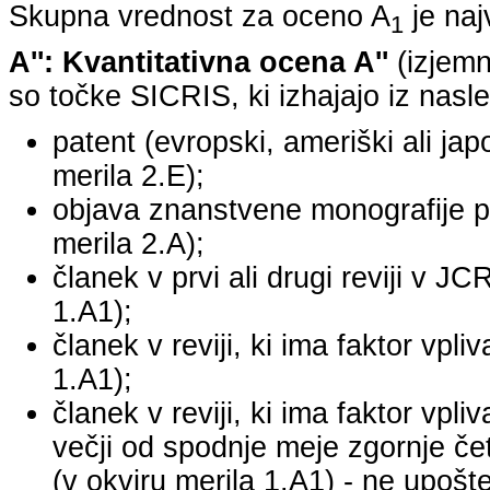
Skupna vrednost za oceno A
je na
1
A'': Kvantitativna ocena A''
(izjemn
so točke SICRIS, ki izhajajo iz nasle
patent (evropski, ameriški ali japo
merila 2.E);
objava znanstvene monografije pr
merila 2.A);
članek v prvi ali drugi reviji v J
1.A1);
članek v reviji, ki ima faktor vpl
1.A1);
članek v reviji, ki ima faktor vpl
večji od spodnje meje zgornje četr
(v okviru merila 1.A1) - ne upošte