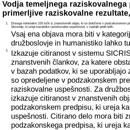
Vodja temeljnega raziskovalnega
primerljive raziskovalne rezultate,
1.
Dosega minimalno 100 točk iz znanstvenih objav, ki so določene v podzakonskem pr
Slovenije, ki ureja kazalnike raziskovalne uspešnosti, v zadnjih petih letih.
Vsaj ena objava mora biti v kategori
družboslovje in humanistiko lahko tud
2.
Izkazuje citiranost v sistemu SICRIS,
znanstvenih člankov, za katere obstaj
v bazah podatkov, ki se uporabljajo z
so opredeljene v podzakonskem pred
raziskovalne uspešnosti. Za družbos
izkazuje citiranost v znanstvenih ob
podzakonskem predpisu, ki ureja ka
uspešnosti. Citirano delo mora biti 
podzakonskega predpisa, ki ureja k