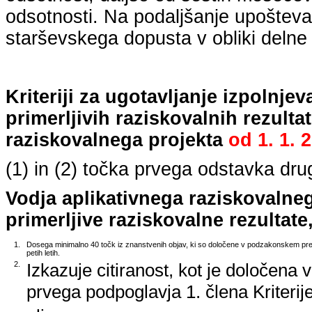
odsotnosti. Na podaljšanje upošteva
starševskega dopusta v obliki delne 
Kriteriji za ugotavljanje izpolnj
primerljivih raziskovalnih rezulta
raziskovalnega projekta
od
1. 1. 
(1) in (2) točka prvega odstavka dr
Vodja aplikativnega raziskovalne
primerljive raziskovalne rezultate,
1.
Dosega minimalno 40 točk iz znanstvenih objav, ki so določene v podzakonskem predp
petih letih.
2.
Izkazuje citiranost, kot je določena 
prvega podpoglavja 1. člena Kriterij