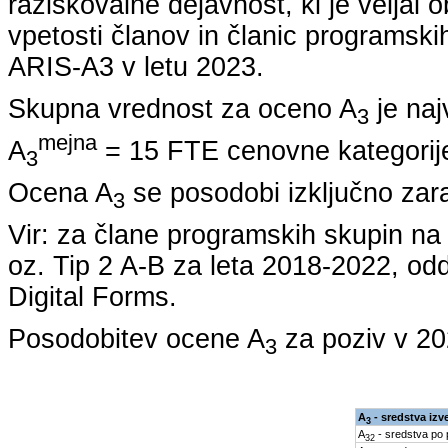
raziskovalne dejavnost, ki je veljal 
vpetosti članov in članic programskih
ARIS-A3 v letu
2023
.
Skupna vrednost za oceno A
je naj
3
mejna
A
= 15 FTE cenovne kategorije
3
Ocena A
se posodobi izključno zar
3
Vir: za člane programskih skupin 
oz. Tip 2 A-B za leta
2018-2022
, od
Digital Forms.
Posodobitev ocene A
za poziv v
20
3
A
- sredstva izv
3
A
- sredstva po
32