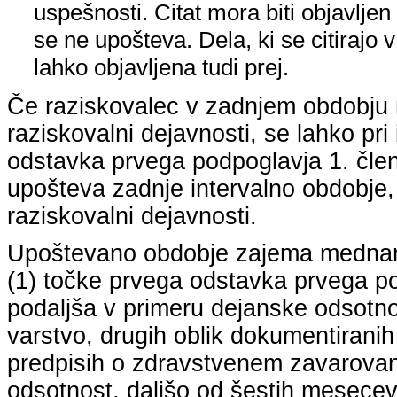
uspešnosti. Citat mora biti objavljen 
se ne upošteva. Dela, ki se citirajo 
lahko objavljena tudi prej.
Če raziskovalec v zadnjem obdobju n
raziskovalni dejavnosti, se lahko pri 
odstavka prvega podpoglavja 1. člena
upošteva zadnje intervalno obdobje, k
raziskovalni dejavnosti.
Upoštevano obdobje zajema mednarodn
(1) točke prvega odstavka prvega pod
podaljša v primeru dejanske odsotno
varstvo, drugih oblik dokumentiranih
predpisih o zdravstvenem zavarovan
odsotnost, daljšo od šestih mesecev