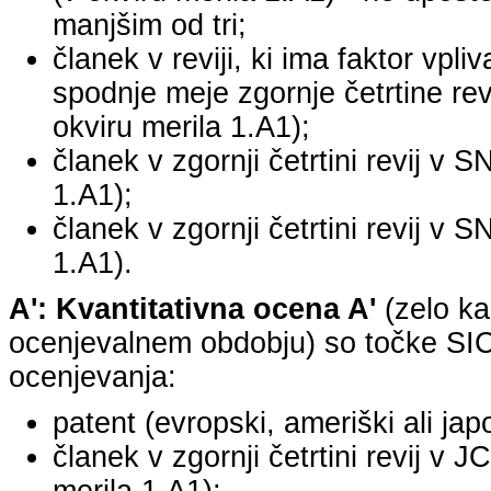
manjšim od tri;
članek v reviji, ki ima faktor vpli
spodnje meje zgornje četrtine revi
okviru merila 1.A1);
članek v zgornji četrtini revij v S
1.A1);
članek v zgornji četrtini revij v S
1.A1).
A': Kvantitativna ocena A'
(zelo ka
ocenjevalnem obdobju) so točke SICR
ocenjevanja:
patent (evropski, ameriški ali jap
članek v zgornji četrtini revij v 