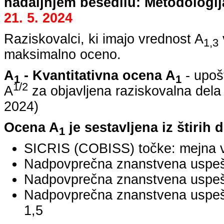
nadaljnjem besedilu: Metodologij
21. 5. 2024
Raziskovalci, ki imajo vrednost A
1,3
maksimalno oceno.
A
- Kvantitativna ocena A
- upoš
1
1
1/2
A
za objavljena raziskovalna dela
2024
)
Ocena A
je sestavljena iz štirih 
1
SICRIS (COBISS) točke: mejna v
Nadpovprečna znanstvena uspešno
Nadpovprečna znanstvena uspešn
Nadpovprečna znanstvena uspe
1,5