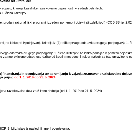
valne rezultate, če:
pisu, ki ureja kazalnike raziskovalne uspešnosti, v zadnjih petih letih.
1. člena Kriterijev
 prodani računalniški programi, izvedeni pomembni objekti ali izdelki ipd.) (COBISS tip: 2.02, 
, se lahko pri izpolnjevanju kriterija iz (1) točke prvega odstavka drugega podpoglavja 1. čle
rvega odstavka drugega podpoglavja 1. člena Kriterijev se lahko podaljša v primeru dejansk
e za neprekinjeno odsotnost, daljšo od šestih mesecev, in sicer največ za čas upravičene 
)financiranja in ocenjevanja ter spremljanju izvajanja znanstvenoraziskovalne dejavn
ja prijav)
od
1. 1. 2019
do
21. 5. 2024
jena raziskovalna dela za 5 letno obdobje (od
1. 1. 2019
do
21. 5. 2024
)
CRIS, ki izhajajo iz naslednjih meril ocenjevanja: