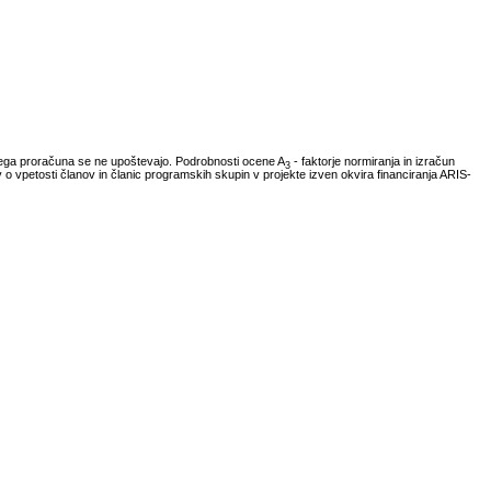
vnega proračuna se ne upoštevajo. Podrobnosti ocene A
- faktorje normiranja in izračun
3
ov o vpetosti članov in članic programskih skupin v projekte izven okvira financiranja ARIS-