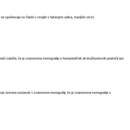
- ne upoštevajo se članki v revijah s faktorjem vpliva, manjšim od tri;
ači založbi, če je znanstvena monografija s humanističnih ali družboslovnih področij (po
vje oziroma sestavek v znanstveni monografiji, če je znanstvena monografija s