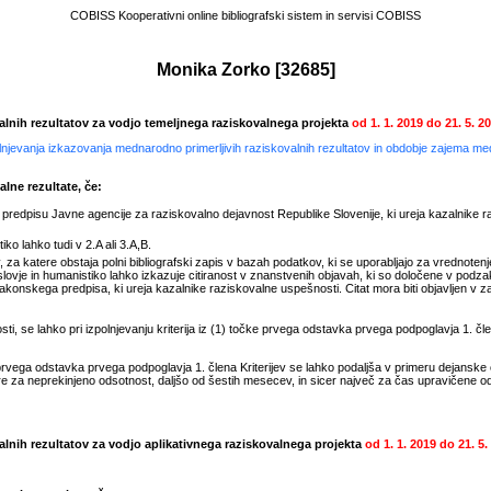
COBISS Kooperativni online bibliografski sistem in servisi COBISS
Monika Zorko
[
32685
]
valnih rezultatov za vodjo temeljnega raziskovalnega projekta
od
1. 1. 2019
do
21. 5. 2
polnjevanja izkazovanja mednarodno primerljivih raziskovalnih rezultatov in obdobje zajema m
lne rezultate, če:
redpisu Javne agencije za raziskovalno dejavnost Republike Slovenije, ki ureja kazalnike r
ko lahko tudi v 2.A ali 3.A,B.
 za katere obstaja polni bibliografski zapis v bazah podatkov, ki se uporabljajo za vrednotenje
ovje in humanistiko lahko izkazuje citiranost v znanstvenih objavah, ki so določene v podz
konskega predpisa, ki ureja kazalnike raziskovalne uspešnosti. Citat mora biti objavljen v zad
, se lahko pri izpolnjevanju kriterija iz (1) točke prvega odstavka prvega podpoglavja 1. člen
rvega odstavka prvega podpoglavja 1. člena Kriterijev se lahko podaljša v primeru dejanske
e za neprekinjeno odsotnost, daljšo od šestih mesecev, in sicer največ za čas upravičene 
valnih rezultatov za vodjo aplikativnega raziskovalnega projekta
od
1. 1. 2019
do
21. 5.