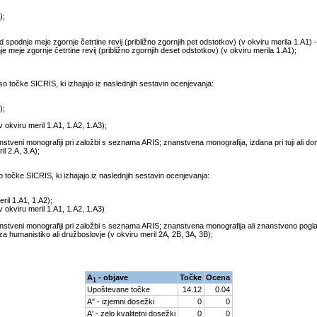
);
d spodnje meje zgornje četrtine revij (približno zgornjih pet odstotkov) (v okviru merila 1.A1) 
nje meje zgornje četrtine revij (približno zgornjih deset odstotkov) (v okviru merila 1.A1);
 točke SICRIS, ki izhajajo iz naslednjih sestavin ocenjevanja:
);
v okviru meril 1.A1, 1.A2, 1.A3);
veni monografiji pri založbi s seznama ARIS; znanstvena monografija, izdana pri tuji ali dom
l 2.A, 3.A);
očke SICRIS, ki izhajajo iz naslednjih sestavin ocenjevanja:
ril 1.A1, 1.A2);
v okviru meril 1.A1, 1.A2, 1.A3)
tveni monografiji pri založbi s seznama ARIS; znanstvena monografija ali znanstveno pogla
za humanistiko ali družboslovje (v okviru meril 2A, 2B, 3A, 3B);
A
- objave
Točke
Ocena
1
Upoštevane točke
14.12
0.04
A'' - izjemni dosežki
0
0
A' - zelo kvalitetni dosežki
0
0