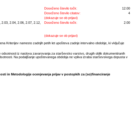
Doseženo število točk:
12.00
Doseženo število citatov:
4
(dokazuje se ob prijavi)
2.03, 2.04, 2.06, 2.07, 2.12,
Doseženo število točk:
2.00
(dokazuje se ob prijavi)
na Kriterijev namesto zadnjih petih let upošteva zadnje intervalno obdobje, ki vključuje
e odsotnosti iz naslova zavarovanja za starševsko varstvo, drugih oblik dokumentiranih
odsotnosti. Na podaljšanje upoštevanega obdobja ne vpliva izraba starševskega dopusta v
osti in Metodologije ocenjevanja prijav v postopkih za (so)financiranje