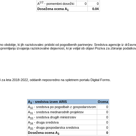
1/2
A
- pomembni dosežki
0
0
Dosežena ocena A
0.04
1
tno obdobje, ki jih raziskovalec pridobi od pogodbenih partnerjev. Sredstva agencije iz drža
spremljanju izvajanja raziskovalne dejavnost, ki je veljal ob objavi Poziva za zbiranje podatk
 za leta
2018-2022
, oddanih neposredno na spletnem portalu Digital Forms.
A
- sredstva izven ARIS
Ocena
3
A
- sredstva po pogodbah z gospodarstvom
0
32
A
- sredstva mednarodnih projektov
0
31
A
- sredstva drugih ministrstev
0
33
A
- druga sredstva
0
34
A
- druga gospodarska sredstva
0
35
Dosežena ocena A
0
3