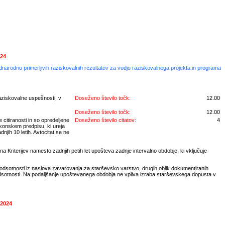
024
ednarodno primerljivih raziskovalnih rezultatov za vodjo raziskovalnega projekta in programa
aziskovalne uspešnosti, v
Doseženo število točk:
12.00
Doseženo število točk:
12.00
 citiranosti in so opredeljene
Doseženo število citatov:
4
akonskem predpisu, ki ureja
njih 10 letih. Avtocitat se ne
a Kriterijev namesto zadnjih petih let upošteva zadnje intervalno obdobje, ki vključuje
 odsotnosti iz naslova zavarovanja za starševsko varstvo, drugih oblik dokumentiranih
odsotnosti. Na podaljšanje upoštevanega obdobja ne vpliva izraba starševskega dopusta v
 2024