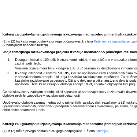
Kriteriji za ugotavljanje izpolnjevanja izkazovanja mednarodno primerljivih razisko
(1) in (2) točka prvega odstavka prvega podpoglavja 1. člena
Kriterijev za ugotavljanje iz
(v nadaljnjem besedilu: Kriteriji)
Vodja temeljnega raziskovalnega projekta izkazuje mednarodno primerljive raziskova
1.
Dosega minimalno 100 točk iz znanstvenih objav, ki so določene v podzakonskem p
zadnjih petih letih.
Vsaj ena objava mora biti v kategoriji 1.A, B, C oziroma za družboslovje in humanisti
2.
Izkazuje citiranost v sistemu SICRIS, kjer se upoštevajo citati znanstvenih člankov,
v podzakonskem predpisu, ki ureja kazalnike raziskovalne uspešnosti. Za družbosl
kazalnike raziskovalne uspešnosti. Citirano delo mora biti znanstveno delo iz podza
upošteva. Dela, ki se citirajo v obdobju zadnjih 10 let, so lahko objavljena tudi prej.
Če raziskovalec v zadnjem obdobju ni bil zaposlen ali samozaposlen v raziskovalni dejavnosti
obdobje petih let zaposlitve v raziskovalni dejavnosti.
Upoštevano obdobje zajema mednarodno primerljivih raziskovalnih rezultatov iz (1) točke p
upravičenih odsotnosti, določenih v predpisih o zdravstvenem zavarovanju, pa samo, če gr
obliki delne odsotnosti z dela.
Kriteriji za ugotavljanje izpolnjevanja izkazovanja mednarodno primerljivih razisko
(1) in (2) točka prvega odstavka drugega podpoglavja 1. člena
Kriterijev
.