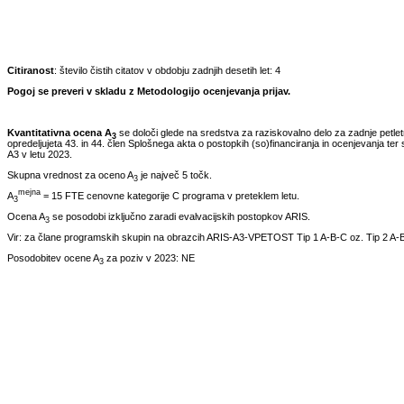
Citiranost
: število čistih citatov v obdobju zadnjih desetih let:
4
Pogoj se preveri v skladu z Metodologijo ocenjevanja prijav.
Kvantitativna ocena A
se določi glede na sredstva za raziskovalno delo za zadnje petle
3
opredeljujeta 43. in 44. člen Splošnega akta o postopkih (so)financiranja in ocenjevanja ter 
A3 v letu
2023
.
Skupna vrednost za oceno A
je največ 5 točk.
3
mejna
A
= 15 FTE cenovne kategorije C programa v preteklem letu.
3
Ocena A
se posodobi izključno zaradi evalvacijskih postopkov ARIS.
3
Vir: za člane programskih skupin na obrazcih ARIS-A3-VPETOST Tip 1 A-B-C oz. Tip 2 A-B
Posodobitev ocene A
za poziv v
2023
:
NE
3