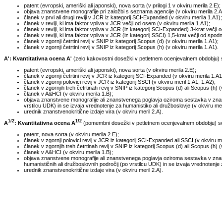
patent (evropski, ameriški ali japonski), nova sorta (v prilogi 1 v okviru merila 2.E);
objava znanstvene monografije pri založbi s seznama agencije (v okviru merila 2.A
članek v prvi ali drugi reviji v JCR iz kategorij SCI-Expanded (v okviru merila 1.A1);
članek v reviji, ki ima faktor vpliva v JCR večji od osem (v okviru merila 1.A1);
članek v reviji, ki ima faktor vpliva v JCR (iz kategorij SCI-Expanded) 3-krat večji o
članek v reviji, ki ima faktor vpliva v JCR (iz kategorij SSCI) 1,5-krat večji od spod
članek v zgornji četrtini revij v SNIP iz kategorij Scopus (d) (v okviru merila 1.A1);
članek v zgornji četrtini revij v SNIP iz kategorij Scopus (h) (v okviru merila 1.A1).
A': Kvantitativna ocena A'
(zelo kakovostni dosežki v petletnem ocenjevalnem obdobju) so
patent (evropski, ameriški ali japonski), nova sorta (v okviru merila 2.E);
članek v zgornji četrtini revij v JCR iz kategorij SCI-Expanded (v okviru merila 1.A1
članek v zgornji polovici revij v JCR iz kategorij SSCI (v okviru meril 1.A1, 1.A2);
članek v zgornjih treh četrtinah revij v SNIP iz kategorij Scopus (d) ali Scopus (h) (
članek v A&HCI (v okviru merila 1.B);
objava znanstvene monografije ali znanstvenega poglavja oziroma sestavka v znanst
vrstilcu UDK) in se izvaja vrednotenje za humanistiko ali družboslovje (v okviru meri
urednik znanstvenokritične izdaje vira (v okviru meril 2.A).
1/2
1/2
A
: Kvantitativna ocena A
(pomembni dosežki v petletnem ocenjevalnem obdobju) so t
patent, nova sorta (v okviru merila 2.E);
članek v zgornji polovici revij v JCR iz kategorij SCI-Expanded ali SSCI (v okviru me
članek v zgornjih treh četrtinah revij v SNIP iz kategorij Scopus (d) ali Scopus (h) (
članek v A&HCI (v okviru merila 1.B);
objava znanstvene monografije ali znanstvenega poglavja oziroma sestavka v znans
humanističnih ali družboslovnih področij (po vrstilcu UDK) in se izvaja vrednotenje 
urednik znanstvenokritične izdaje vira (v okviru meril 2.A).