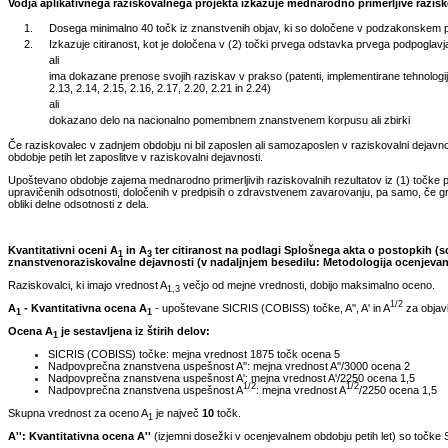
Vodja aplikativnega raziskovalnega projekta izkazuje mednarodno primerljive razisko
1.
Dosega minimalno 40 točk iz znanstvenih objav, ki so določene v podzakonskem pred
2.
Izkazuje citiranost, kot je določena v (2) točki prvega odstavka prvega podpoglavja 
ali
ima dokazane prenose svojih raziskav v prakso (patenti, implementirane tehnologije,
2.13, 2.14, 2.15, 2.16, 2.17, 2.20, 2.21 in 2.24)
ali
dokazano delo na nacionalno pomembnem znanstvenem korpusu ali zbirki
Če raziskovalec v zadnjem obdobju ni bil zaposlen ali samozaposlen v raziskovalni dejavnosti
obdobje petih let zaposlitve v raziskovalni dejavnosti.
Upoštevano obdobje zajema mednarodno primerljivih raziskovalnih rezultatov iz (1) točke p
upravičenih odsotnosti, določenih v predpisih o zdravstvenem zavarovanju, pa samo, če gr
obliki delne odsotnosti z dela.
Kvantitativni oceni A
in A
ter citiranost na podlagi Splošnega akta o postopkih (so
1
3
znanstvenoraziskovalne dejavnosti (v nadaljnjem besedilu: Metodologija ocenjevan
Raziskovalci, ki imajo vrednost A
večjo od mejne vrednosti, dobijo maksimalno oceno.
1,3
1/2
A
- Kvantitativna ocena A
- upoštevane SICRIS (COBISS) točke, A'', A' in A
za objavl
1
1
Ocena A
je sestavljena iz štirih delov:
1
SICRIS (COBISS) točke: mejna vrednost 1875 točk ocena 5
Nadpovprečna znanstvena uspešnost A'': mejna vrednost A''/3000 ocena 2
Nadpovprečna znanstvena uspešnost A': mejna vrednost A'/2250 ocena 1,5
1/2
1/2
Nadpovprečna znanstvena uspešnost A
: mejna vrednost A
/2250 ocena 1,5
Skupna vrednost za oceno A
je največ
10
točk.
1
A'': Kvantitativna ocena A''
(izjemni dosežki v ocenjevalnem obdobju petih let) so točke SI