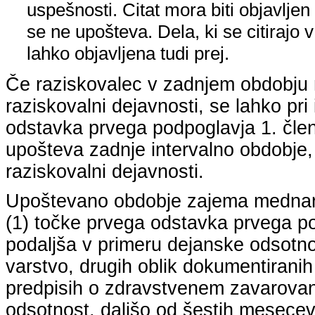
uspešnosti. Citat mora biti objavljen 
se ne upošteva. Dela, ki se citirajo 
lahko objavljena tudi prej.
Če raziskovalec v zadnjem obdobju n
raziskovalni dejavnosti, se lahko pri 
odstavka prvega podpoglavja 1. člena
upošteva zadnje intervalno obdobje, k
raziskovalni dejavnosti.
Upoštevano obdobje zajema mednarodn
(1) točke prvega odstavka prvega pod
podaljša v primeru dejanske odsotno
varstvo, drugih oblik dokumentiranih
predpisih o zdravstvenem zavarovan
odsotnost, daljšo od šestih mesecev