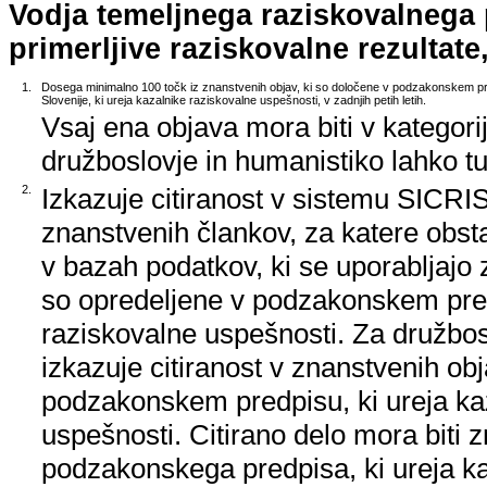
Vodja temeljnega raziskovalnega
primerljive raziskovalne rezultate,
1.
Dosega minimalno 100 točk iz znanstvenih objav, ki so določene v podzakonskem pr
Slovenije, ki ureja kazalnike raziskovalne uspešnosti, v zadnjih petih letih.
Vsaj ena objava mora biti v kategori
družboslovje in humanistiko lahko tud
2.
Izkazuje citiranost v sistemu SICRIS,
znanstvenih člankov, za katere obstaj
v bazah podatkov, ki se uporabljajo z
so opredeljene v podzakonskem pred
raziskovalne uspešnosti. Za družbos
izkazuje citiranost v znanstvenih ob
podzakonskem predpisu, ki ureja ka
uspešnosti. Citirano delo mora biti 
podzakonskega predpisa, ki ureja k