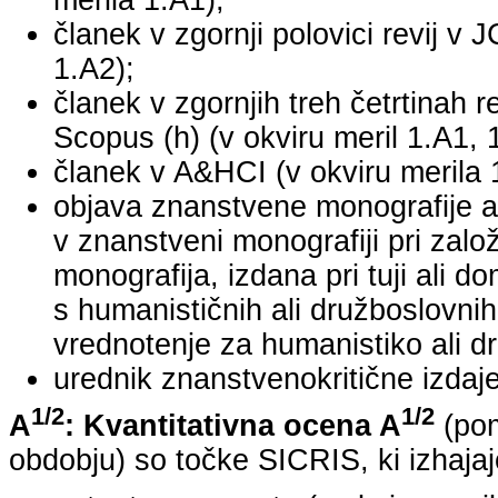
merila 1.A1);
članek v zgornji polovici revij v 
1.A2);
članek v zgornjih treh četrtinah r
Scopus (h) (v okviru meril 1.A1, 
članek v A&HCI (v okviru merila 
objava znanstvene monografije a
v znanstveni monografiji pri za
monografija, izdana pri tuji ali 
s humanističnih ali družboslovnih
vrednotenje za humanistiko ali dr
urednik znanstvenokritične izdaje 
1/2
1/2
A
: Kvantitativna ocena A
(pom
obdobju) so točke SICRIS, ki izhajaj