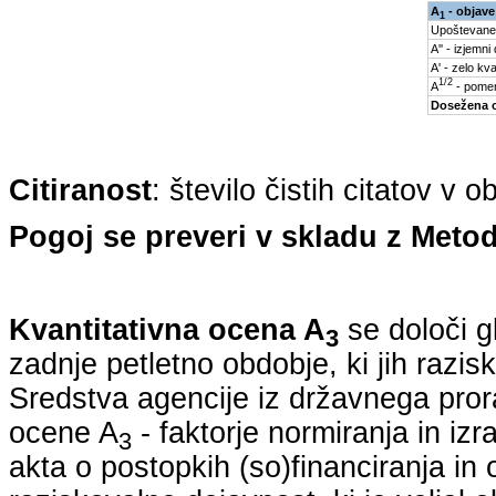
A
- objave
1
Upoštevane
A'' - izjemni
A' - zelo kva
1/2
A
- pomem
Dosežena 
Citiranost
: število čistih citatov v 
Pogoj se preveri v skladu z Metod
Kvantitativna ocena A
se določi g
3
zadnje petletno obdobje, ki jih razi
Sredstva agencije iz državnega pro
ocene A
- faktorje normiranja in iz
3
akta o postopkih (so)financiranja in 