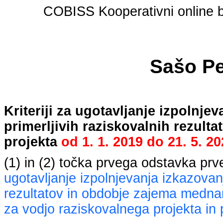
COBISS Kooperativni online bi
Sašo P
Kriteriji za ugotavljanje izpolnj
primerljivih raziskovalnih rezult
projekta
od
1. 1. 2019
do
21. 5. 2
(1) in (2) točka prvega odstavka pr
ugotavljanje izpolnjevanja izkazovan
rezultatov in obdobje zajema mednaro
za vodjo raziskovalnega projekta in