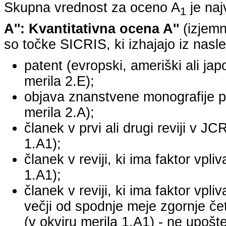
Skupna vrednost za oceno A
je na
1
A'': Kvantitativna ocena A''
(izjemn
so točke SICRIS, ki izhajajo iz nasle
patent (evropski, ameriški ali japo
merila 2.E);
objava znanstvene monografije pr
merila 2.A);
članek v prvi ali drugi reviji v J
1.A1);
članek v reviji, ki ima faktor vpl
1.A1);
članek v reviji, ki ima faktor vpl
večji od spodnje meje zgornje četr
(v okviru merila 1.A1) - ne upošte