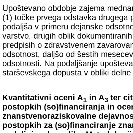
Upoštevano obdobje zajema mednarodn
(1) točke prvega odstavka drugega p
podaljša v primeru dejanske odsotno
varstvo, drugih oblik dokumentiranih
predpisih o zdravstvenem zavarovan
odsotnost, daljšo od šestih mesecev
odsotnosti. Na podaljšanje upošteva
starševskega dopusta v obliki delne 
Kvantitativni oceni A
in A
ter ci
1
3
postopkih (so)financiranja in oce
znanstvenoraziskovalne dejavnost
postopkih za (so)financiranje zn