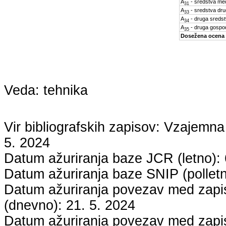
A
- sredstva med
31
A
- sredstva dru
33
A
- druga sreds
34
A
- druga gospo
35
Dosežena ocena
Veda:
tehnika
Vir bibliografskih zapisov: Vzaje
5. 2024
Datum ažuriranja baze JCR (letno):
Datum ažuriranja baze SNIP (pollet
Datum ažuriranja povezav med zapisi
(dnevno):
21. 5. 2024
Datum ažuriranja povezav med zapisi