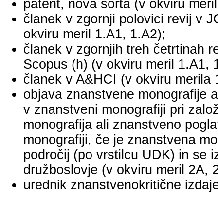
patent, nova sorta (v okviru meril
članek v zgornji polovici revij v
okviru meril 1.A1, 1.A2);
članek v zgornjih treh četrtinah r
Scopus (h) (v okviru meril 1.A1, 
članek v A&HCI (v okviru merila 
objava znanstvene monografije a
v znanstveni monografiji pri za
monografija ali znanstveno pogl
monografiji, če je znanstvena mo
področij (po vrstilcu UDK) in se 
družboslovje (v okviru meril 2A, 
urednik znanstvenokritične izdaje 