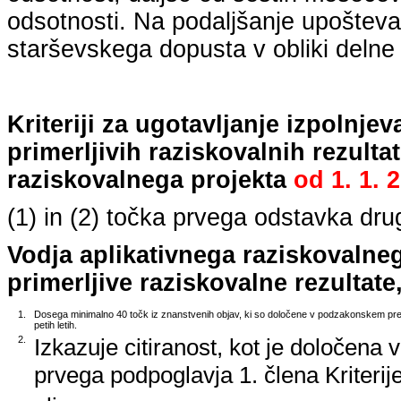
odsotnosti. Na podaljšanje upošteva
starševskega dopusta v obliki delne 
Kriteriji za ugotavljanje izpolnj
primerljivih raziskovalnih rezulta
raziskovalnega projekta
od
1. 1. 
(1) in (2) točka prvega odstavka dr
Vodja aplikativnega raziskovalne
primerljive raziskovalne rezultate,
1.
Dosega minimalno 40 točk iz znanstvenih objav, ki so določene v podzakonskem predp
petih letih.
2.
Izkazuje citiranost, kot je določena 
prvega podpoglavja 1. člena Kriterij