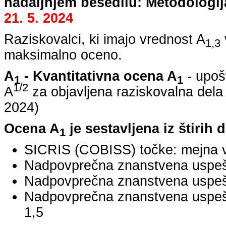
nadaljnjem besedilu: Metodologij
21. 5. 2024
Raziskovalci, ki imajo vrednost A
1,3
maksimalno oceno.
A
- Kvantitativna ocena A
- upoš
1
1
1/2
A
za objavljena raziskovalna dela
2024
)
Ocena A
je sestavljena iz štirih 
1
SICRIS (COBISS) točke: mejna v
Nadpovprečna znanstvena uspešno
Nadpovprečna znanstvena uspešn
Nadpovprečna znanstvena uspe
1,5