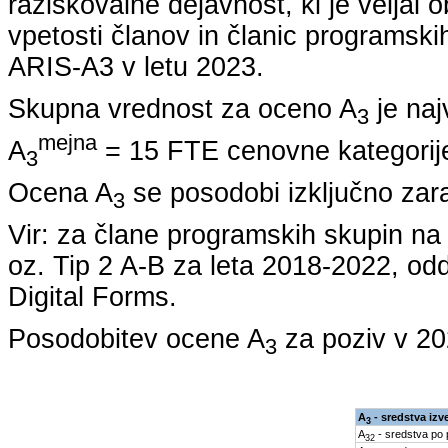
raziskovalne dejavnost, ki je veljal 
vpetosti članov in članic programskih
ARIS-A3 v letu
2023
.
Skupna vrednost za oceno A
je naj
3
mejna
A
= 15 FTE cenovne kategorije
3
Ocena A
se posodobi izključno zar
3
Vir: za člane programskih skupin 
oz. Tip 2 A-B za leta
2018-2022
, od
Digital Forms.
Posodobitev ocene A
za poziv v
20
3
A
- sredstva izv
3
A
- sredstva po
32