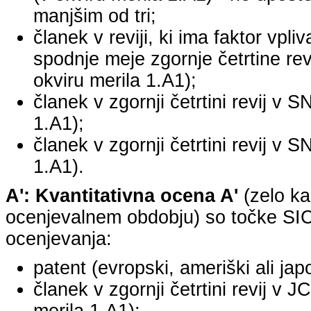
manjšim od tri;
članek v reviji, ki ima faktor vpli
spodnje meje zgornje četrtine revi
okviru merila 1.A1);
članek v zgornji četrtini revij v S
1.A1);
članek v zgornji četrtini revij v S
1.A1).
A': Kvantitativna ocena A'
(zelo ka
ocenjevalnem obdobju) so točke SICR
ocenjevanja:
patent (evropski, ameriški ali jap
članek v zgornji četrtini revij v 