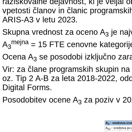
raziskovalne dejavnost, ki je veljal 
vpetosti članov in članic programskih
ARIS-A3 v letu
2023
.
Skupna vrednost za oceno A
je naj
3
mejna
A
= 15 FTE cenovne kategorije
3
Ocena A
se posodobi izključno zar
3
Vir: za člane programskih skupin 
oz. Tip 2 A-B za leta
2018-2022
, od
Digital Forms.
Posodobitev ocene A
za poziv v
20
3
A
- sredstva izv
3
A
- sredstva po
32