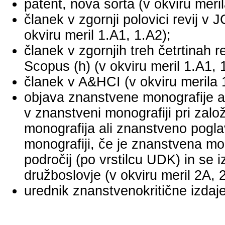
patent, nova sorta (v okviru meril
članek v zgornji polovici revij v
okviru meril 1.A1, 1.A2);
članek v zgornjih treh četrtinah r
Scopus (h) (v okviru meril 1.A1, 
članek v A&HCI (v okviru merila 
objava znanstvene monografije a
v znanstveni monografiji pri za
monografija ali znanstveno pogl
monografiji, če je znanstvena mo
področij (po vrstilcu UDK) in se 
družboslovje (v okviru meril 2A, 
urednik znanstvenokritične izdaje 