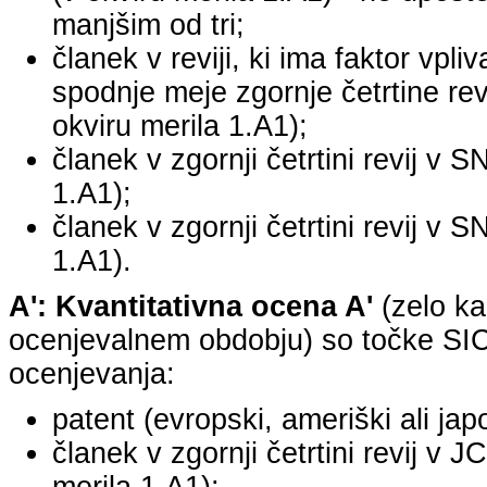
manjšim od tri;
članek v reviji, ki ima faktor vpli
spodnje meje zgornje četrtine revi
okviru merila 1.A1);
članek v zgornji četrtini revij v S
1.A1);
članek v zgornji četrtini revij v S
1.A1).
A': Kvantitativna ocena A'
(zelo ka
ocenjevalnem obdobju) so točke SICR
ocenjevanja:
patent (evropski, ameriški ali jap
članek v zgornji četrtini revij v 