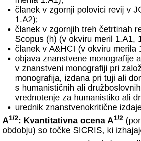
merila 1.A1);
članek v zgornji polovici revij v 
1.A2);
članek v zgornjih treh četrtinah r
Scopus (h) (v okviru meril 1.A1, 
članek v A&HCI (v okviru merila 
objava znanstvene monografije a
v znanstveni monografiji pri za
monografija, izdana pri tuji ali 
s humanističnih ali družboslovnih
vrednotenje za humanistiko ali dr
urednik znanstvenokritične izdaje 
1/2
1/2
A
: Kvantitativna ocena A
(pom
obdobju) so točke SICRIS, ki izhajaj