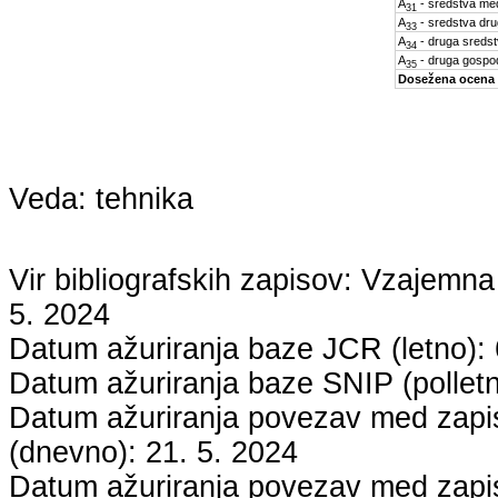
A
- sredstva med
31
A
- sredstva dru
33
A
- druga sreds
34
A
- druga gospo
35
Dosežena ocena
Veda:
tehnika
Vir bibliografskih zapisov: Vzaje
5. 2024
Datum ažuriranja baze JCR (letno):
Datum ažuriranja baze SNIP (pollet
Datum ažuriranja povezav med zapisi
(dnevno):
21. 5. 2024
Datum ažuriranja povezav med zapisi