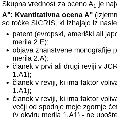
Skupna vrednost za oceno A
je na
1
A'': Kvantitativna ocena A''
(izjemn
so točke SICRIS, ki izhajajo iz nasle
patent (evropski, ameriški ali japo
merila 2.E);
objava znanstvene monografije pr
merila 2.A);
članek v prvi ali drugi reviji v J
1.A1);
članek v reviji, ki ima faktor vpl
1.A1);
članek v reviji, ki ima faktor vpl
večji od spodnje meje zgornje četr
(v okviru merila 1.A1) - ne upošte