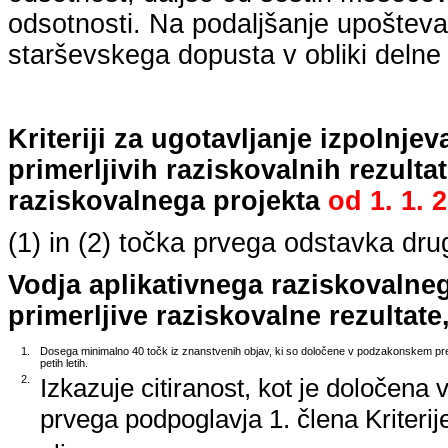
odsotnosti. Na podaljšanje upošteva
starševskega dopusta v obliki delne 
Kriteriji za ugotavljanje izpolnj
primerljivih raziskovalnih rezulta
raziskovalnega projekta
od
1. 1. 
(1) in (2) točka prvega odstavka dr
Vodja aplikativnega raziskovalne
primerljive raziskovalne rezultate,
1.
Dosega minimalno 40 točk iz znanstvenih objav, ki so določene v podzakonskem pred
petih letih.
2.
Izkazuje citiranost, kot je določena 
prvega podpoglavja 1. člena Kriterij