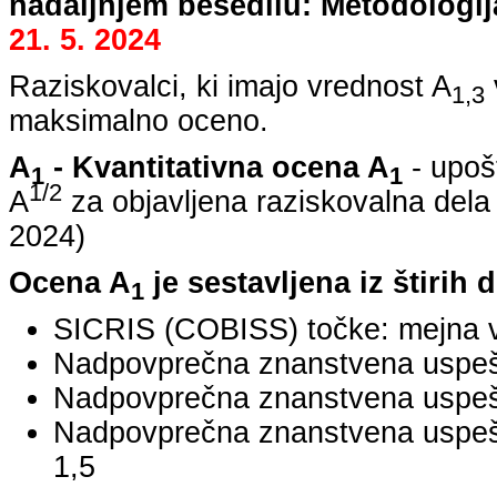
nadaljnjem besedilu: Metodologij
21. 5. 2024
Raziskovalci, ki imajo vrednost A
1,3
maksimalno oceno.
A
- Kvantitativna ocena A
- upoš
1
1
1/2
A
za objavljena raziskovalna dela
2024
)
Ocena A
je sestavljena iz štirih 
1
SICRIS (COBISS) točke: mejna v
Nadpovprečna znanstvena uspešno
Nadpovprečna znanstvena uspešn
Nadpovprečna znanstvena uspe
1,5