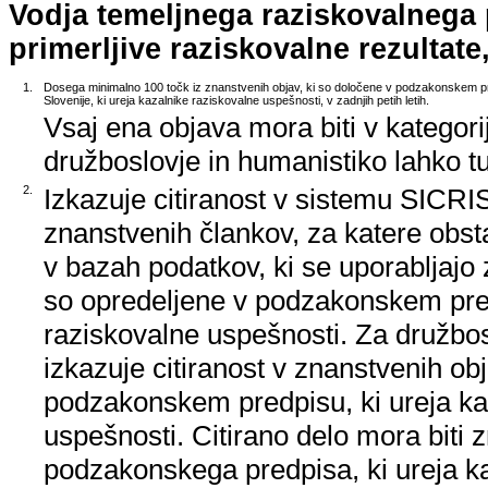
Vodja temeljnega raziskovalnega
primerljive raziskovalne rezultate,
1.
Dosega minimalno 100 točk iz znanstvenih objav, ki so določene v podzakonskem p
Slovenije, ki ureja kazalnike raziskovalne uspešnosti, v zadnjih petih letih.
Vsaj ena objava mora biti v kategori
družboslovje in humanistiko lahko tud
2.
Izkazuje citiranost v sistemu SICRIS,
znanstvenih člankov, za katere obsta
v bazah podatkov, ki se uporabljajo z
so opredeljene v podzakonskem pred
raziskovalne uspešnosti. Za družbos
izkazuje citiranost v znanstvenih ob
podzakonskem predpisu, ki ureja ka
uspešnosti. Citirano delo mora biti 
podzakonskega predpisa, ki ureja k