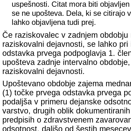
uspešnosti. Citat mora biti objavljen 
se ne upošteva. Dela, ki se citirajo 
lahko objavljena tudi prej.
Če raziskovalec v zadnjem obdobju n
raziskovalni dejavnosti, se lahko pri 
odstavka prvega podpoglavja 1. člena
upošteva zadnje intervalno obdobje, k
raziskovalni dejavnosti.
Upoštevano obdobje zajema mednarodn
(1) točke prvega odstavka prvega pod
podaljša v primeru dejanske odsotno
varstvo, drugih oblik dokumentiranih
predpisih o zdravstvenem zavarovan
odsotnost, daljšo od šestih mesecev