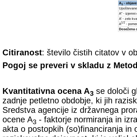
A
- objave
1
Upoštevane
A'' - izjemni
A' - zelo kva
1/2
A
- pomem
Dosežena 
Citiranost
: število čistih citatov v 
Pogoj se preveri v skladu z Metod
Kvantitativna ocena A
se določi g
3
zadnje petletno obdobje, ki jih razi
Sredstva agencije iz državnega pro
ocene A
- faktorje normiranja in iz
3
akta o postopkih (so)financiranja in 