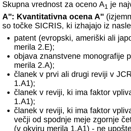
Skupna vrednost za oceno A
je na
1
A'': Kvantitativna ocena A''
(izjemn
so točke SICRIS, ki izhajajo iz nasle
patent (evropski, ameriški ali japo
merila 2.E);
objava znanstvene monografije pr
merila 2.A);
članek v prvi ali drugi reviji v J
1.A1);
članek v reviji, ki ima faktor vpl
1.A1);
članek v reviji, ki ima faktor vpl
večji od spodnje meje zgornje četr
(v okviru merila 1.A1) - ne upošte