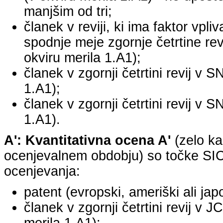
manjšim od tri;
članek v reviji, ki ima faktor vpli
spodnje meje zgornje četrtine revi
okviru merila 1.A1);
članek v zgornji četrtini revij v S
1.A1);
članek v zgornji četrtini revij v S
1.A1).
A': Kvantitativna ocena A'
(zelo ka
ocenjevalnem obdobju) so točke SICR
ocenjevanja:
patent (evropski, ameriški ali jap
članek v zgornji četrtini revij v 