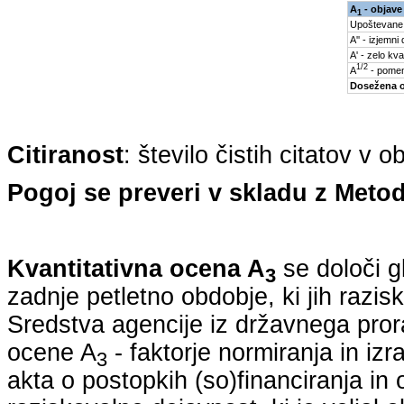
A
- objave
1
Upoštevane
A'' - izjemni
A' - zelo kva
1/2
A
- pomem
Dosežena 
Citiranost
: število čistih citatov v 
Pogoj se preveri v skladu z Metod
Kvantitativna ocena A
se določi g
3
zadnje petletno obdobje, ki jih razi
Sredstva agencije iz državnega pro
ocene A
- faktorje normiranja in iz
3
akta o postopkih (so)financiranja in 