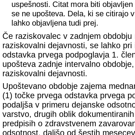
uspešnosti. Citat mora biti objavljen 
se ne upošteva. Dela, ki se citirajo 
lahko objavljena tudi prej.
Če raziskovalec v zadnjem obdobju n
raziskovalni dejavnosti, se lahko pri 
odstavka prvega podpoglavja 1. člena
upošteva zadnje intervalno obdobje, k
raziskovalni dejavnosti.
Upoštevano obdobje zajema mednarodn
(1) točke prvega odstavka prvega pod
podaljša v primeru dejanske odsotno
varstvo, drugih oblik dokumentiranih
predpisih o zdravstvenem zavarovan
odsotnost, daljšo od šestih mesecev