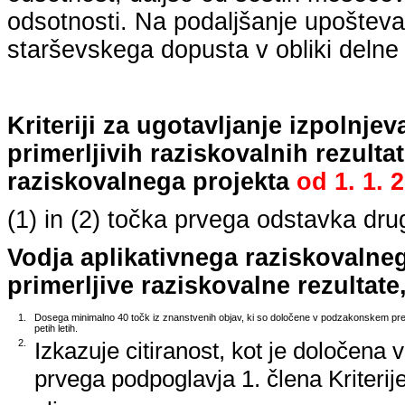
odsotnosti. Na podaljšanje upošteva
starševskega dopusta v obliki delne 
Kriteriji za ugotavljanje izpolnj
primerljivih raziskovalnih rezulta
raziskovalnega projekta
od
1. 1. 
(1) in (2) točka prvega odstavka dr
Vodja aplikativnega raziskovalne
primerljive raziskovalne rezultate,
1.
Dosega minimalno 40 točk iz znanstvenih objav, ki so določene v podzakonskem predp
petih letih.
2.
Izkazuje citiranost, kot je določena 
prvega podpoglavja 1. člena Kriterij