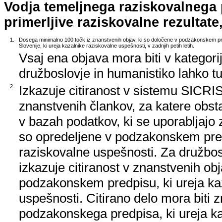
Vodja temeljnega raziskovalnega
primerljive raziskovalne rezultate,
1.
Dosega minimalno 100 točk iz znanstvenih objav, ki so določene v podzakonskem pr
Slovenije, ki ureja kazalnike raziskovalne uspešnosti, v zadnjih petih letih.
Vsaj ena objava mora biti v kategori
družboslovje in humanistiko lahko tud
2.
Izkazuje citiranost v sistemu SICRIS,
znanstvenih člankov, za katere obstaj
v bazah podatkov, ki se uporabljajo z
so opredeljene v podzakonskem pred
raziskovalne uspešnosti. Za družbos
izkazuje citiranost v znanstvenih ob
podzakonskem predpisu, ki ureja ka
uspešnosti. Citirano delo mora biti 
podzakonskega predpisa, ki ureja k