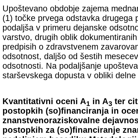
Upoštevano obdobje zajema mednarodn
(1) točke prvega odstavka drugega p
podaljša v primeru dejanske odsotno
varstvo, drugih oblik dokumentiranih
predpisih o zdravstvenem zavarovan
odsotnost, daljšo od šestih mesecev
odsotnosti. Na podaljšanje upošteva
starševskega dopusta v obliki delne 
Kvantitativni oceni A
in A
ter ci
1
3
postopkih (so)financiranja in oce
znanstvenoraziskovalne dejavnost
postopkih za (so)financiranje zn