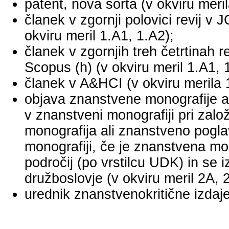
patent, nova sorta (v okviru meril
članek v zgornji polovici revij v
okviru meril 1.A1, 1.A2);
članek v zgornjih treh četrtinah r
Scopus (h) (v okviru meril 1.A1, 
članek v A&HCI (v okviru merila 
objava znanstvene monografije a
v znanstveni monografiji pri za
monografija ali znanstveno pogl
monografiji, če je znanstvena mo
področij (po vrstilcu UDK) in se 
družboslovje (v okviru meril 2A, 
urednik znanstvenokritične izdaje 