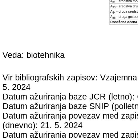
A
- sredstva med
31
A
- sredstva dru
33
A
- druga sreds
34
A
- druga gospo
35
Dosežena ocena
Veda:
biotehnika
Vir bibliografskih zapisov: Vzaje
5. 2024
Datum ažuriranja baze JCR (letno):
Datum ažuriranja baze SNIP (pollet
Datum ažuriranja povezav med zapisi
(dnevno):
21. 5. 2024
Datum ažuriranja povezav med zapisi