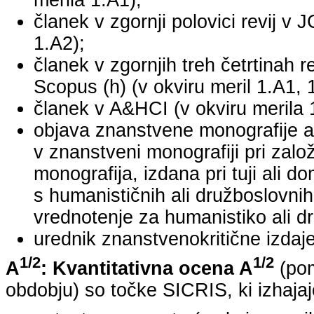
merila 1.A1);
članek v zgornji polovici revij v 
1.A2);
članek v zgornjih treh četrtinah r
Scopus (h) (v okviru meril 1.A1, 
članek v A&HCI (v okviru merila 
objava znanstvene monografije a
v znanstveni monografiji pri za
monografija, izdana pri tuji ali 
s humanističnih ali družboslovnih
vrednotenje za humanistiko ali dr
urednik znanstvenokritične izdaje 
1/2
1/2
A
: Kvantitativna ocena A
(pom
obdobju) so točke SICRIS, ki izhajaj