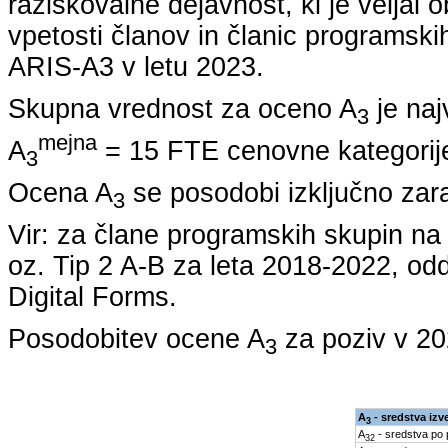
raziskovalne dejavnost, ki je veljal 
vpetosti članov in članic programskih
ARIS-A3 v letu
2023
.
Skupna vrednost za oceno A
je naj
3
mejna
A
= 15 FTE cenovne kategorije
3
Ocena A
se posodobi izključno zar
3
Vir: za člane programskih skupin 
oz. Tip 2 A-B za leta
2018-2022
, od
Digital Forms.
Posodobitev ocene A
za poziv v
20
3
A
- sredstva izv
3
A
- sredstva po
32