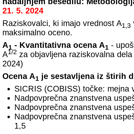
nadaljnjem besedilu: Metodologij
21. 5. 2024
Raziskovalci, ki imajo vrednost A
1,3
maksimalno oceno.
A
- Kvantitativna ocena A
- upoš
1
1
1/2
A
za objavljena raziskovalna dela
2024
)
Ocena A
je sestavljena iz štirih 
1
SICRIS (COBISS) točke: mejna v
Nadpovprečna znanstvena uspešno
Nadpovprečna znanstvena uspešn
Nadpovprečna znanstvena uspe
1,5