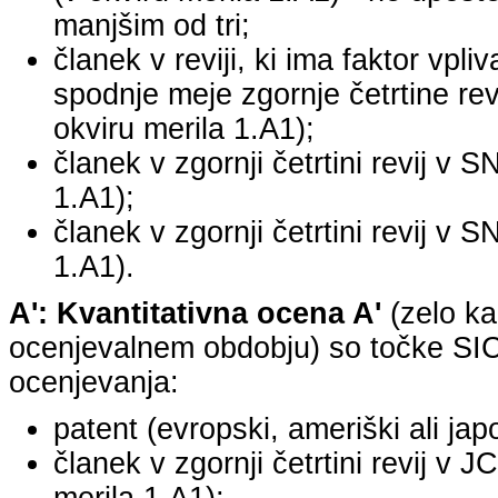
manjšim od tri;
članek v reviji, ki ima faktor vpli
spodnje meje zgornje četrtine revi
okviru merila 1.A1);
članek v zgornji četrtini revij v S
1.A1);
članek v zgornji četrtini revij v S
1.A1).
A': Kvantitativna ocena A'
(zelo ka
ocenjevalnem obdobju) so točke SICR
ocenjevanja:
patent (evropski, ameriški ali jap
članek v zgornji četrtini revij v 