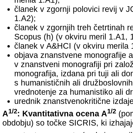
merila 1.A1);
članek v zgornji polovici revij v 
1.A2);
članek v zgornjih treh četrtinah r
Scopus (h) (v okviru meril 1.A1, 
članek v A&HCI (v okviru merila 
objava znanstvene monografije a
v znanstveni monografiji pri za
monografija, izdana pri tuji ali 
s humanističnih ali družboslovnih
vrednotenje za humanistiko ali dr
urednik znanstvenokritične izdaje 
1/2
1/2
A
: Kvantitativna ocena A
(pom
obdobju) so točke SICRIS, ki izhajaj