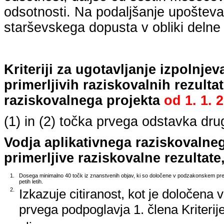
odsotnosti. Na podaljšanje upošteva
starševskega dopusta v obliki delne 
Kriteriji za ugotavljanje izpolnj
primerljivih raziskovalnih rezulta
raziskovalnega projekta
od
1. 1. 
(1) in (2) točka prvega odstavka dr
Vodja aplikativnega raziskovalne
primerljive raziskovalne rezultate,
1.
Dosega minimalno 40 točk iz znanstvenih objav, ki so določene v podzakonskem predp
petih letih.
2.
Izkazuje citiranost, kot je določena 
prvega podpoglavja 1. člena Kriterij