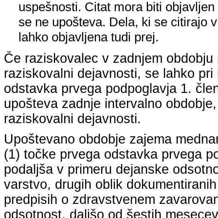
uspešnosti. Citat mora biti objavljen 
se ne upošteva. Dela, ki se citirajo 
lahko objavljena tudi prej.
Če raziskovalec v zadnjem obdobju n
raziskovalni dejavnosti, se lahko pri 
odstavka prvega podpoglavja 1. člena
upošteva zadnje intervalno obdobje, k
raziskovalni dejavnosti.
Upoštevano obdobje zajema mednarodn
(1) točke prvega odstavka prvega pod
podaljša v primeru dejanske odsotno
varstvo, drugih oblik dokumentiranih
predpisih o zdravstvenem zavarovan
odsotnost, daljšo od šestih mesecev