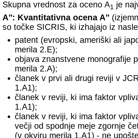
Skupna vrednost za oceno A
je na
1
A'': Kvantitativna ocena A''
(izjemn
so točke SICRIS, ki izhajajo iz nasle
patent (evropski, ameriški ali japo
merila 2.E);
objava znanstvene monografije pr
merila 2.A);
članek v prvi ali drugi reviji v J
1.A1);
članek v reviji, ki ima faktor vpl
1.A1);
članek v reviji, ki ima faktor vpl
večji od spodnje meje zgornje četr
(v okviru merila 1.A1) - ne upošte