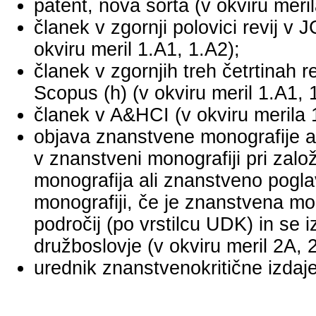
patent, nova sorta (v okviru meril
članek v zgornji polovici revij v
okviru meril 1.A1, 1.A2);
članek v zgornjih treh četrtinah r
Scopus (h) (v okviru meril 1.A1, 
članek v A&HCI (v okviru merila 
objava znanstvene monografije a
v znanstveni monografiji pri za
monografija ali znanstveno pogl
monografiji, če je znanstvena mo
področij (po vrstilcu UDK) in se 
družboslovje (v okviru meril 2A, 
urednik znanstvenokritične izdaje 