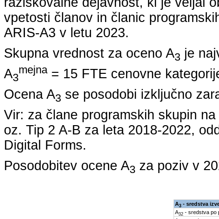
raziskovalne dejavnost, ki je veljal 
vpetosti članov in članic programskih
ARIS-A3 v letu
2023
.
Skupna vrednost za oceno A
je naj
3
mejna
A
= 15 FTE cenovne kategorije
3
Ocena A
se posodobi izključno zar
3
Vir: za člane programskih skupin 
oz. Tip 2 A-B za leta
2018-2022
, od
Digital Forms.
Posodobitev ocene A
za poziv v
20
3
A
- sredstva izv
3
A
- sredstva po
32