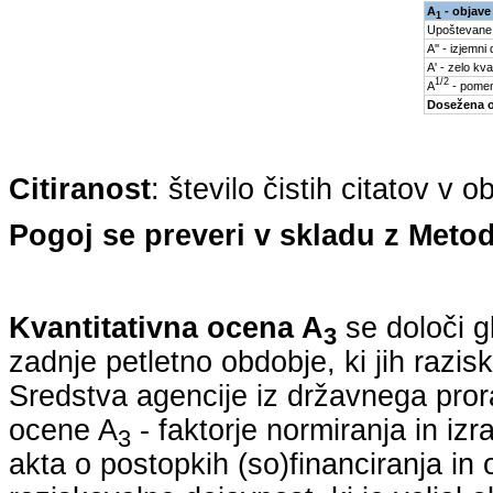
A
- objave
1
Upoštevane
A'' - izjemni
A' - zelo kva
1/2
A
- pomem
Dosežena 
Citiranost
: število čistih citatov v 
Pogoj se preveri v skladu z Metod
Kvantitativna ocena A
se določi g
3
zadnje petletno obdobje, ki jih razi
Sredstva agencije iz državnega pro
ocene A
- faktorje normiranja in iz
3
akta o postopkih (so)financiranja in 