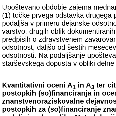
Upoštevano obdobje zajema mednarodn
(1) točke prvega odstavka drugega p
podaljša v primeru dejanske odsotno
varstvo, drugih oblik dokumentiranih
predpisih o zdravstvenem zavarovan
odsotnost, daljšo od šestih mesecev
odsotnosti. Na podaljšanje upošteva
starševskega dopusta v obliki delne 
Kvantitativni oceni A
in A
ter ci
1
3
postopkih (so)financiranja in oce
znanstvenoraziskovalne dejavnost
postopkih za (so)financiranje zn