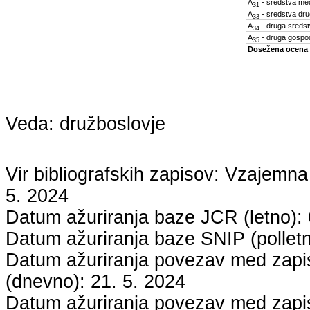
A
- sredstva med
31
A
- sredstva dru
33
A
- druga sreds
34
A
- druga gospo
35
Dosežena ocena
Veda:
družboslovje
Vir bibliografskih zapisov: Vzaje
5. 2024
Datum ažuriranja baze JCR (letno):
Datum ažuriranja baze SNIP (pollet
Datum ažuriranja povezav med zapisi
(dnevno):
21. 5. 2024
Datum ažuriranja povezav med zapisi