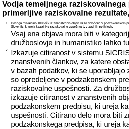
Vodja temeljnega raziskovalnega
primerljive raziskovalne rezultate,
1.
Dosega minimalno 100 točk iz znanstvenih objav, ki so določene v podzakonskem pr
Slovenije, ki ureja kazalnike raziskovalne uspešnosti, v zadnjih petih letih.
Vsaj ena objava mora biti v kategori
družboslovje in humanistiko lahko tud
2.
Izkazuje citiranost v sistemu SICRIS,
znanstvenih člankov, za katere obstaj
v bazah podatkov, ki se uporabljajo z
so opredeljene v podzakonskem pred
raziskovalne uspešnosti. Za družbos
izkazuje citiranost v znanstvenih ob
podzakonskem predpisu, ki ureja ka
uspešnosti. Citirano delo mora biti 
podzakonskega predpisa, ki ureja k