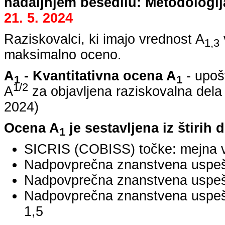
nadaljnjem besedilu: Metodologij
21. 5. 2024
Raziskovalci, ki imajo vrednost A
1,3
maksimalno oceno.
A
- Kvantitativna ocena A
- upoš
1
1
1/2
A
za objavljena raziskovalna dela
2024
)
Ocena A
je sestavljena iz štirih 
1
SICRIS (COBISS) točke: mejna v
Nadpovprečna znanstvena uspešno
Nadpovprečna znanstvena uspešn
Nadpovprečna znanstvena uspe
1,5