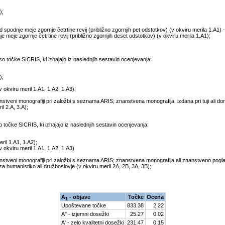
);
d spodnje meje zgornje četrtine revij (približno zgornjih pet odstotkov) (v okviru merila 1.A1) 
nje meje zgornje četrtine revij (približno zgornjih deset odstotkov) (v okviru merila 1.A1);
 točke SICRIS, ki izhajajo iz naslednjih sestavin ocenjevanja:
);
v okviru meril 1.A1, 1.A2, 1.A3);
veni monografiji pri založbi s seznama ARIS; znanstvena monografija, izdana pri tuji ali dom
l 2.A, 3.A);
očke SICRIS, ki izhajajo iz naslednjih sestavin ocenjevanja:
ril 1.A1, 1.A2);
v okviru meril 1.A1, 1.A2, 1.A3)
tveni monografiji pri založbi s seznama ARIS; znanstvena monografija ali znanstveno pogla
za humanistiko ali družboslovje (v okviru meril 2A, 2B, 3A, 3B);
A
- objave
Točke
Ocena
1
Upoštevane točke
833.38
2.22
A'' - izjemni dosežki
25.27
0.02
A' - zelo kvalitetni dosežki
231.47
0.15