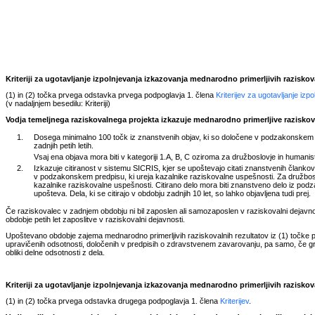
Kriteriji za ugotavljanje izpolnjevanja izkazovanja mednarodno primerljivih razisko
(1) in (2) točka prvega odstavka prvega podpoglavja 1. člena
Kriterijev za ugotavljanje iz
(v nadaljnjem besedilu: Kriteriji)
Vodja temeljnega raziskovalnega projekta izkazuje mednarodno primerljive raziskova
1.
Dosega minimalno 100 točk iz znanstvenih objav, ki so določene v podzakonskem pr
zadnjih petih letih.
Vsaj ena objava mora biti v kategoriji 1.A, B, C oziroma za družboslovje in humanisti
2.
Izkazuje citiranost v sistemu SICRIS, kjer se upoštevajo citati znanstvenih člankov,
v podzakonskem predpisu, ki ureja kazalnike raziskovalne uspešnosti. Za družbosl
kazalnike raziskovalne uspešnosti. Citirano delo mora biti znanstveno delo iz podzak
upošteva. Dela, ki se citirajo v obdobju zadnjih 10 let, so lahko objavljena tudi prej.
Če raziskovalec v zadnjem obdobju ni bil zaposlen ali samozaposlen v raziskovalni dejavnosti
obdobje petih let zaposlitve v raziskovalni dejavnosti.
Upoštevano obdobje zajema mednarodno primerljivih raziskovalnih rezultatov iz (1) točke p
upravičenih odsotnosti, določenih v predpisih o zdravstvenem zavarovanju, pa samo, če gr
obliki delne odsotnosti z dela.
Kriteriji za ugotavljanje izpolnjevanja izkazovanja mednarodno primerljivih razisko
(1) in (2) točka prvega odstavka drugega podpoglavja 1. člena
Kriterijev
.