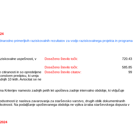
024
ednarodno primerljivih raziskovalnih rezultatov za vodjo raziskovalnega projekta in programa
aziskovalne uspešnosti, v
Doseženo število točk:
720.43
Doseženo število točk:
585.85
 citiranosti in so opredeljene
Doseženo število citatov:
99
konskem predpisu, ki ureja
jih 10 letih. Avtocitat se ne
a Kriterijev namesto zadnjih petih let upošteva zadnje intervalno obdobje, ki vključuje
 odsotnosti iz naslova zavarovanja za starševsko varstvo, drugih oblik dokumentiranih
odsotnosti. Na podaljšanje upoštevanega obdobja ne vpliva izraba starševskega dopusta v
 2024