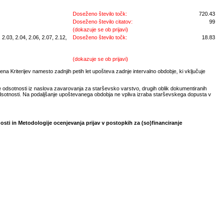
Doseženo število točk:
720.43
Doseženo število citatov:
99
(dokazuje se ob prijavi)
2.03, 2.04, 2.06, 2.07, 2.12,
Doseženo število točk:
18.83
(dokazuje se ob prijavi)
na Kriterijev namesto zadnjih petih let upošteva zadnje intervalno obdobje, ki vključuje
e odsotnosti iz naslova zavarovanja za starševsko varstvo, drugih oblik dokumentiranih
odsotnosti. Na podaljšanje upoštevanega obdobja ne vpliva izraba starševskega dopusta v
osti in Metodologije ocenjevanja prijav v postopkih za (so)financiranje