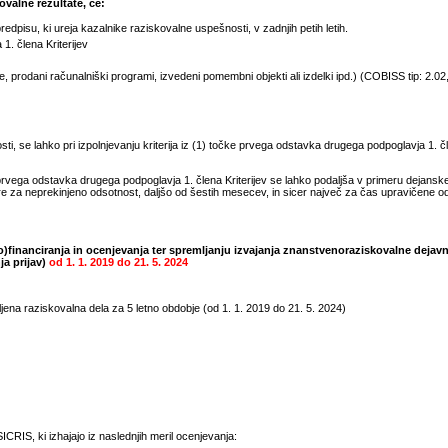
valne rezultate, če:
pisu, ki ureja kazalnike raziskovalne uspešnosti, v zadnjih petih letih.
1. člena Kriterijev
prodani računalniški programi, izvedeni pomembni objekti ali izdelki ipd.) (COBISS tip: 2.02, 
, se lahko pri izpolnjevanju kriterija iz (1) točke prvega odstavka drugega podpoglavja 1. čle
rvega odstavka drugega podpoglavja 1. člena Kriterijev se lahko podaljša v primeru dejansk
e za neprekinjeno odsotnost, daljšo od šestih mesecev, in sicer največ za čas upravičene 
)financiranja in ocenjevanja ter spremljanju izvajanja znanstvenoraziskovalne dejavn
ja prijav)
od
1. 1. 2019
do
21. 5. 2024
jena raziskovalna dela za 5 letno obdobje (od
1. 1. 2019
do
21. 5. 2024
)
CRIS, ki izhajajo iz naslednjih meril ocenjevanja: