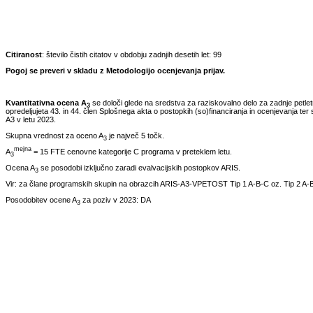
Citiranost
: število čistih citatov v obdobju zadnjih desetih let:
99
Pogoj se preveri v skladu z Metodologijo ocenjevanja prijav.
Kvantitativna ocena A
se določi glede na sredstva za raziskovalno delo za zadnje petle
3
opredeljujeta 43. in 44. člen Splošnega akta o postopkih (so)financiranja in ocenjevanja ter 
A3 v letu
2023
.
Skupna vrednost za oceno A
je največ 5 točk.
3
mejna
A
= 15 FTE cenovne kategorije C programa v preteklem letu.
3
Ocena A
se posodobi izključno zaradi evalvacijskih postopkov ARIS.
3
Vir: za člane programskih skupin na obrazcih ARIS-A3-VPETOST Tip 1 A-B-C oz. Tip 2 A-B
Posodobitev ocene A
za poziv v
2023
:
DA
3