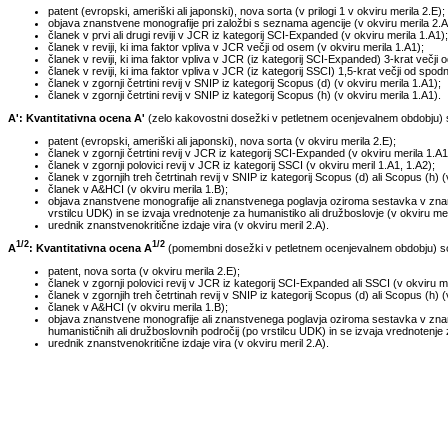
patent (evropski, ameriški ali japonski), nova sorta (v prilogi 1 v okviru merila 2.E);
objava znanstvene monografije pri založbi s seznama agencije (v okviru merila 2.A
članek v prvi ali drugi reviji v JCR iz kategorij SCI-Expanded (v okviru merila 1.A1);
članek v reviji, ki ima faktor vpliva v JCR večji od osem (v okviru merila 1.A1);
članek v reviji, ki ima faktor vpliva v JCR (iz kategorij SCI-Expanded) 3-krat večji o
članek v reviji, ki ima faktor vpliva v JCR (iz kategorij SSCI) 1,5-krat večji od spod
članek v zgornji četrtini revij v SNIP iz kategorij Scopus (d) (v okviru merila 1.A1);
članek v zgornji četrtini revij v SNIP iz kategorij Scopus (h) (v okviru merila 1.A1).
A': Kvantitativna ocena A'
(zelo kakovostni dosežki v petletnem ocenjevalnem obdobju) so
patent (evropski, ameriški ali japonski), nova sorta (v okviru merila 2.E);
članek v zgornji četrtini revij v JCR iz kategorij SCI-Expanded (v okviru merila 1.A1
članek v zgornji polovici revij v JCR iz kategorij SSCI (v okviru meril 1.A1, 1.A2);
članek v zgornjih treh četrtinah revij v SNIP iz kategorij Scopus (d) ali Scopus (h) (
članek v A&HCI (v okviru merila 1.B);
objava znanstvene monografije ali znanstvenega poglavja oziroma sestavka v znanst
vrstilcu UDK) in se izvaja vrednotenje za humanistiko ali družboslovje (v okviru meri
urednik znanstvenokritične izdaje vira (v okviru meril 2.A).
1/2
1/2
A
: Kvantitativna ocena A
(pomembni dosežki v petletnem ocenjevalnem obdobju) so t
patent, nova sorta (v okviru merila 2.E);
članek v zgornji polovici revij v JCR iz kategorij SCI-Expanded ali SSCI (v okviru me
članek v zgornjih treh četrtinah revij v SNIP iz kategorij Scopus (d) ali Scopus (h) (
članek v A&HCI (v okviru merila 1.B);
objava znanstvene monografije ali znanstvenega poglavja oziroma sestavka v znans
humanističnih ali družboslovnih področij (po vrstilcu UDK) in se izvaja vrednotenje 
urednik znanstvenokritične izdaje vira (v okviru meril 2.A).