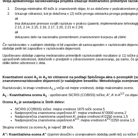
Vodja aplikativnega raziskovalnega projekta izkazuje mednarodno primerljive razisko
1.
Dosega minimalno 40 točk iz znanstvenih objav, ki so določene v podzakonskem pred
2.
Izkazuje citiranost, kot je določena v (2) točki prvega odstavka prvega podpoglavja 
ali
ima dokazane prenose svojih raziskav v prakso (patenti, implementirane tehnologije, 
2.13, 2.14, 2.15, 2.16, 2.17, 2.20, 2.21 in 2.24)
ali
dokazano delo na nacionalno pomembnem znanstvenem korpusu ali zbirki
Če raziskovalec v zadnjem obdobju ni bil zaposlen ali samozaposlen v raziskovalni dejavnosti
obdobje petih let zaposlitve v raziskovalni dejavnosti.
Upoštevano obdobje zajema mednarodno primerljivih raziskovalnih rezultatov iz (1) točke p
upravičenih odsotnosti, določenih v predpisih o zdravstvenem zavarovanju, pa samo, če gr
obliki delne odsotnosti z dela.
Kvantitativni oceni A
in A
ter citiranost na podlagi Splošnega akta o postopkih (so
1
3
znanstvenoraziskovalne dejavnosti (v nadaljnjem besedilu: Metodologija ocenjevan
Raziskovalci, ki imajo vrednost A
večjo od mejne vrednosti, dobijo maksimalno oceno.
1,3
1/2
A
- Kvantitativna ocena A
- upoštevane SICRIS (COBISS) točke, A'', A' in A
za objavl
1
1
Ocena A
je sestavljena iz štirih delov:
1
SICRIS (COBISS) točke: mejna vrednost 1875 točk ocena 5
Nadpovprečna znanstvena uspešnost A'': mejna vrednost A''/3000 ocena 2
Nadpovprečna znanstvena uspešnost A': mejna vrednost A'/2250 ocena 1,5
1/2
1/2
Nadpovprečna znanstvena uspešnost A
: mejna vrednost A
/2250 ocena 1,5
Skupna vrednost za oceno A
je največ
10
točk.
1
A'': Kvantitativna ocena A''
(izjemni dosežki v ocenjevalnem obdobju petih let) so točke SI