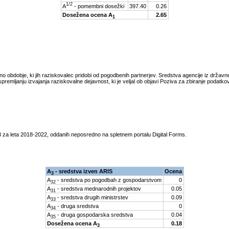
1/2
A
- pomembni dosežki
397.40
0.26
Dosežena ocena A
2.65
1
tno obdobje, ki jih raziskovalec pridobi od pogodbenih partnerjev. Sredstva agencije iz drža
spremljanju izvajanja raziskovalne dejavnost, ki je veljal ob objavi Poziva za zbiranje podatk
 za leta
2018-2022
, oddanih neposredno na spletnem portalu Digital Forms.
A
- sredstva izven ARIS
Ocena
3
A
- sredstva po pogodbah z gospodarstvom
0
32
A
- sredstva mednarodnih projektov
0.05
31
A
- sredstva drugih ministrstev
0.09
33
A
- druga sredstva
0
34
A
- druga gospodarska sredstva
0.04
35
Dosežena ocena A
0.18
3