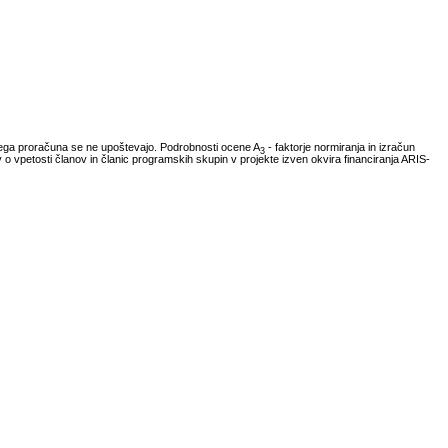
vnega proračuna se ne upoštevajo. Podrobnosti ocene A
- faktorje normiranja in izračun
3
ov o vpetosti članov in članic programskih skupin v projekte izven okvira financiranja ARIS-