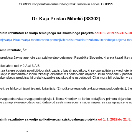
COBISS Kooperativni online bibliografski sistem in servisi COBISS
Dr. Kaja Prislan Mihelič
[
38302
]
valnih rezultatov za vodjo temeljnega raziskovalnega projekta
od
1. 1. 2019
do
21. 5. 2
polnjevanja izkazovanja mednarodno primerljivih raziskovalnih rezultatov in obdobje zajema m
lne rezultate, če:
edpisu Javne agencije za raziskovalno dejavnost Republike Slovenije, ki ureja kazalnike r
ko lahko tudi v 2.A ali 3.A,B.
 za katere obstaja polni bibliografski zapis v bazah podatkov, ki se uporabljajo za vrednotenje
ovje in humanistiko lahko izkazuje citiranost v znanstvenih objavah, ki so določene v podza
onskega predpisa, ki ureja kazalnike raziskovalne uspešnosti. Citat mora biti objavljen v zadn
, se lahko pri izpolnjevanju kriterija iz (1) točke prvega odstavka prvega podpoglavja 1. člen
rvega odstavka prvega podpoglavja 1. člena Kriterijev se lahko podaljša v primeru dejanske
e za neprekinjeno odsotnost, daljšo od šestih mesecev, in sicer največ za čas upravičene 
valnih rezultatov za vodjo aplikativnega raziskovalnega projekta
od
1. 1. 2019
do
21. 5.