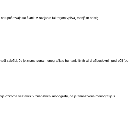
- ne upoštevajo se članki v revijah s faktorjem vpliva, manjšim od tri;
ači založbi, če je znanstvena monografija s humanističnih ali družboslovnih področij (po
vje oziroma sestavek v znanstveni monografiji, če je znanstvena monografija s