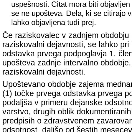
uspešnosti. Citat mora biti objavljen 
se ne upošteva. Dela, ki se citirajo 
lahko objavljena tudi prej.
Če raziskovalec v zadnjem obdobju n
raziskovalni dejavnosti, se lahko pri 
odstavka prvega podpoglavja 1. člena
upošteva zadnje intervalno obdobje, k
raziskovalni dejavnosti.
Upoštevano obdobje zajema mednarodn
(1) točke prvega odstavka prvega pod
podaljša v primeru dejanske odsotno
varstvo, drugih oblik dokumentiranih
predpisih o zdravstvenem zavarovan
odsotnost, daljšo od šestih mesecev