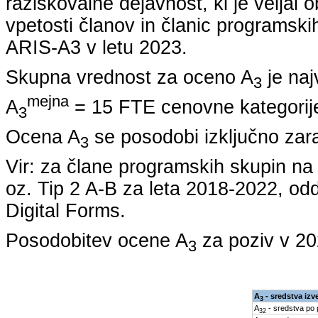
raziskovalne dejavnost, ki je veljal 
vpetosti članov in članic programskih
ARIS-A3 v letu
2023
.
Skupna vrednost za oceno A
je naj
3
mejna
A
= 15 FTE cenovne kategorije
3
Ocena A
se posodobi izključno zar
3
Vir: za člane programskih skupin 
oz. Tip 2 A-B za leta
2018-2022
, od
Digital Forms.
Posodobitev ocene A
za poziv v
20
3
A
- sredstva izv
3
A
- sredstva po
32