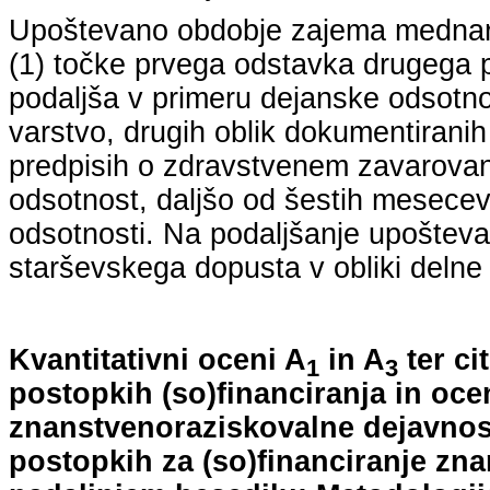
Upoštevano obdobje zajema mednarodn
(1) točke prvega odstavka drugega p
podaljša v primeru dejanske odsotno
varstvo, drugih oblik dokumentiranih
predpisih o zdravstvenem zavarovan
odsotnost, daljšo od šestih mesecev
odsotnosti. Na podaljšanje upošteva
starševskega dopusta v obliki delne 
Kvantitativni oceni A
in A
ter ci
1
3
postopkih (so)financiranja in oce
znanstvenoraziskovalne dejavnost
postopkih za (so)financiranje zn