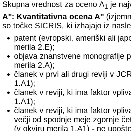
Skupna vrednost za oceno A
je na
1
A'': Kvantitativna ocena A''
(izjemn
so točke SICRIS, ki izhajajo iz nasle
patent (evropski, ameriški ali japo
merila 2.E);
objava znanstvene monografije pr
merila 2.A);
članek v prvi ali drugi reviji v J
1.A1);
članek v reviji, ki ima faktor vpl
1.A1);
članek v reviji, ki ima faktor vpl
večji od spodnje meje zgornje četr
(v okviru merila 1.A1) - ne upošte