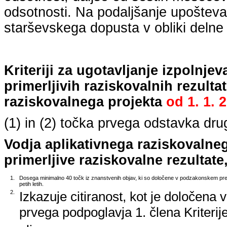
odsotnosti. Na podaljšanje upošteva
starševskega dopusta v obliki delne 
Kriteriji za ugotavljanje izpolnj
primerljivih raziskovalnih rezulta
raziskovalnega projekta
od
1. 1. 
(1) in (2) točka prvega odstavka dr
Vodja aplikativnega raziskovalne
primerljive raziskovalne rezultate,
1.
Dosega minimalno 40 točk iz znanstvenih objav, ki so določene v podzakonskem predp
petih letih.
2.
Izkazuje citiranost, kot je določena 
prvega podpoglavja 1. člena Kriterij