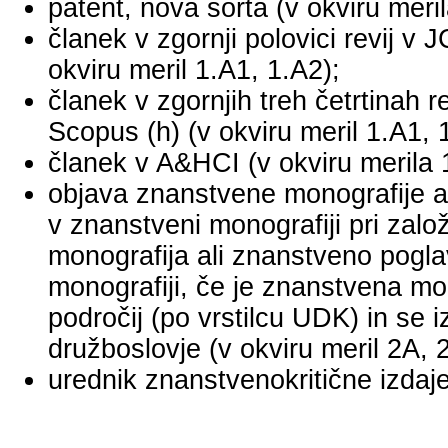
patent, nova sorta (v okviru meril
članek v zgornji polovici revij v
okviru meril 1.A1, 1.A2);
članek v zgornjih treh četrtinah r
Scopus (h) (v okviru meril 1.A1, 
članek v A&HCI (v okviru merila 
objava znanstvene monografije a
v znanstveni monografiji pri za
monografija ali znanstveno pogl
monografiji, če je znanstvena mo
področij (po vrstilcu UDK) in se 
družboslovje (v okviru meril 2A, 
urednik znanstvenokritične izdaje 