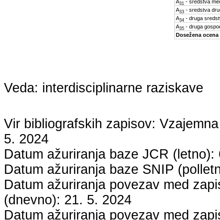
A
- sredstva med
31
A
- sredstva dru
33
A
- druga sreds
34
A
- druga gospo
35
Dosežena ocena
Veda:
interdisciplinarne raziskave
Vir bibliografskih zapisov: Vzaje
5. 2024
Datum ažuriranja baze JCR (letno):
Datum ažuriranja baze SNIP (pollet
Datum ažuriranja povezav med zapisi
(dnevno):
21. 5. 2024
Datum ažuriranja povezav med zapisi