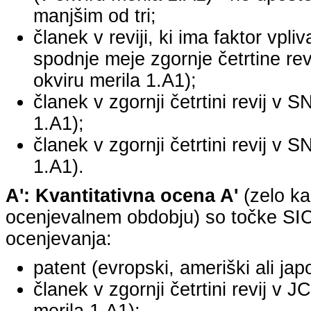
manjšim od tri;
članek v reviji, ki ima faktor vpli
spodnje meje zgornje četrtine revi
okviru merila 1.A1);
članek v zgornji četrtini revij v S
1.A1);
članek v zgornji četrtini revij v S
1.A1).
A': Kvantitativna ocena A'
(zelo ka
ocenjevalnem obdobju) so točke SICR
ocenjevanja:
patent (evropski, ameriški ali jap
članek v zgornji četrtini revij v 