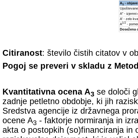
A
- objave
1
Upoštevane
A'' - izjemni
A' - zelo kva
1/2
A
- pomem
Dosežena 
Citiranost
: število čistih citatov v 
Pogoj se preveri v skladu z Metod
Kvantitativna ocena A
se določi g
3
zadnje petletno obdobje, ki jih razi
Sredstva agencije iz državnega pro
ocene A
- faktorje normiranja in iz
3
akta o postopkih (so)financiranja in 