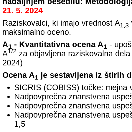
nadaljnjem besedilu: Metodologij
21. 5. 2024
Raziskovalci, ki imajo vrednost A
1,3
maksimalno oceno.
A
- Kvantitativna ocena A
- upoš
1
1
1/2
A
za objavljena raziskovalna dela
2024
)
Ocena A
je sestavljena iz štirih 
1
SICRIS (COBISS) točke: mejna v
Nadpovprečna znanstvena uspešno
Nadpovprečna znanstvena uspešn
Nadpovprečna znanstvena uspe
1,5