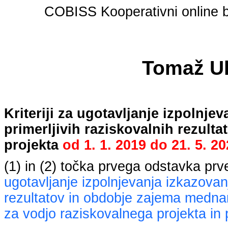
COBISS Kooperativni online bi
Tomaž U
Kriteriji za ugotavljanje izpolnj
primerljivih raziskovalnih rezult
projekta
od
1. 1. 2019
do
21. 5. 2
(1) in (2) točka prvega odstavka pr
ugotavljanje izpolnjevanja izkazovan
rezultatov in obdobje zajema mednaro
za vodjo raziskovalnega projekta in