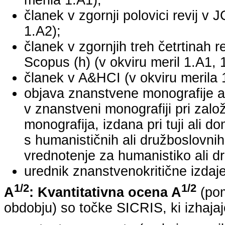
merila 1.A1);
članek v zgornji polovici revij v 
1.A2);
članek v zgornjih treh četrtinah r
Scopus (h) (v okviru meril 1.A1, 
članek v A&HCI (v okviru merila 
objava znanstvene monografije a
v znanstveni monografiji pri za
monografija, izdana pri tuji ali 
s humanističnih ali družboslovnih
vrednotenje za humanistiko ali dr
urednik znanstvenokritične izdaje 
1/2
1/2
A
: Kvantitativna ocena A
(pom
obdobju) so točke SICRIS, ki izhajaj