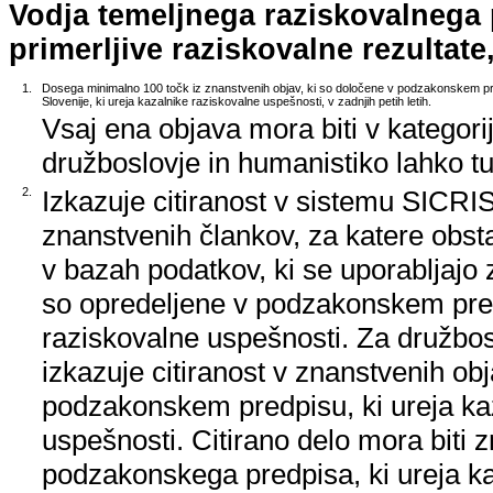
Vodja temeljnega raziskovalnega
primerljive raziskovalne rezultate,
1.
Dosega minimalno 100 točk iz znanstvenih objav, ki so določene v podzakonskem pr
Slovenije, ki ureja kazalnike raziskovalne uspešnosti, v zadnjih petih letih.
Vsaj ena objava mora biti v kategori
družboslovje in humanistiko lahko tud
2.
Izkazuje citiranost v sistemu SICRIS,
znanstvenih člankov, za katere obstaj
v bazah podatkov, ki se uporabljajo z
so opredeljene v podzakonskem pred
raziskovalne uspešnosti. Za družbos
izkazuje citiranost v znanstvenih ob
podzakonskem predpisu, ki ureja ka
uspešnosti. Citirano delo mora biti 
podzakonskega predpisa, ki ureja k