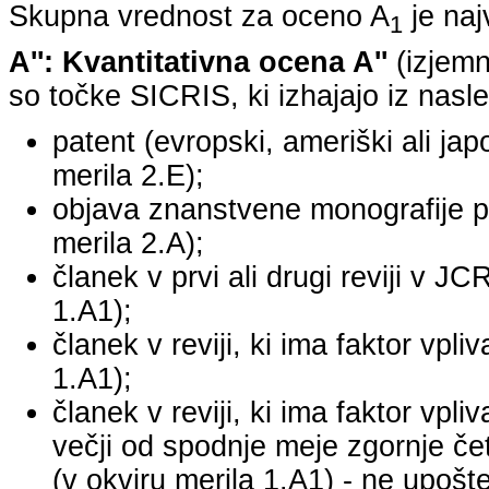
Skupna vrednost za oceno A
je na
1
A'': Kvantitativna ocena A''
(izjemn
so točke SICRIS, ki izhajajo iz nasle
patent (evropski, ameriški ali japo
merila 2.E);
objava znanstvene monografije pr
merila 2.A);
članek v prvi ali drugi reviji v J
1.A1);
članek v reviji, ki ima faktor vpl
1.A1);
članek v reviji, ki ima faktor vpl
večji od spodnje meje zgornje četr
(v okviru merila 1.A1) - ne upošte