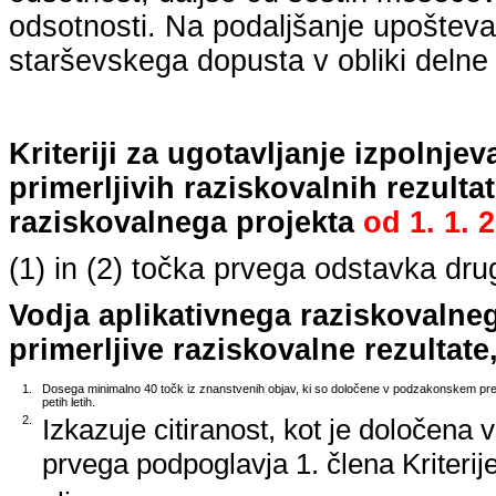
odsotnosti. Na podaljšanje upošteva
starševskega dopusta v obliki delne 
Kriteriji za ugotavljanje izpolnj
primerljivih raziskovalnih rezulta
raziskovalnega projekta
od
1. 1. 
(1) in (2) točka prvega odstavka dr
Vodja aplikativnega raziskovalne
primerljive raziskovalne rezultate,
1.
Dosega minimalno 40 točk iz znanstvenih objav, ki so določene v podzakonskem predp
petih letih.
2.
Izkazuje citiranost, kot je določena 
prvega podpoglavja 1. člena Kriterij