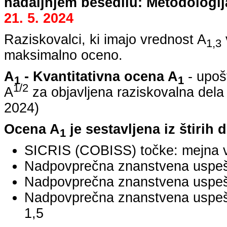
nadaljnjem besedilu: Metodologij
21. 5. 2024
Raziskovalci, ki imajo vrednost A
1,3
maksimalno oceno.
A
- Kvantitativna ocena A
- upoš
1
1
1/2
A
za objavljena raziskovalna dela
2024
)
Ocena A
je sestavljena iz štirih 
1
SICRIS (COBISS) točke: mejna v
Nadpovprečna znanstvena uspešno
Nadpovprečna znanstvena uspešn
Nadpovprečna znanstvena uspe
1,5