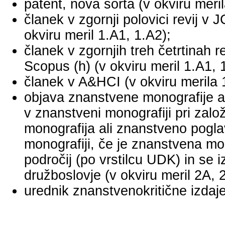
patent, nova sorta (v okviru meril
članek v zgornji polovici revij v
okviru meril 1.A1, 1.A2);
članek v zgornjih treh četrtinah r
Scopus (h) (v okviru meril 1.A1, 
članek v A&HCI (v okviru merila 
objava znanstvene monografije a
v znanstveni monografiji pri za
monografija ali znanstveno pogl
monografiji, če je znanstvena mo
področij (po vrstilcu UDK) in se 
družboslovje (v okviru meril 2A, 
urednik znanstvenokritične izdaje 