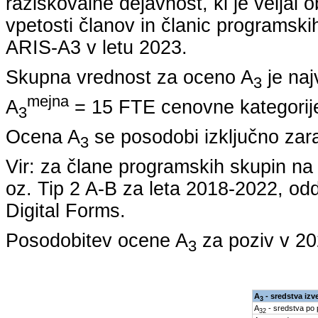
raziskovalne dejavnost, ki je veljal 
vpetosti članov in članic programskih
ARIS-A3 v letu
2023
.
Skupna vrednost za oceno A
je naj
3
mejna
A
= 15 FTE cenovne kategorije
3
Ocena A
se posodobi izključno zar
3
Vir: za člane programskih skupin 
oz. Tip 2 A-B za leta
2018-2022
, od
Digital Forms.
Posodobitev ocene A
za poziv v
20
3
A
- sredstva izv
3
A
- sredstva po
32