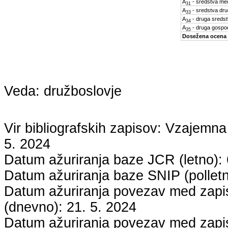
A
- sredstva med
31
A
- sredstva dru
33
A
- druga sreds
34
A
- druga gospo
35
Dosežena ocena
Veda:
družboslovje
Vir bibliografskih zapisov: Vzaje
5. 2024
Datum ažuriranja baze JCR (letno):
Datum ažuriranja baze SNIP (pollet
Datum ažuriranja povezav med zapisi
(dnevno):
21. 5. 2024
Datum ažuriranja povezav med zapisi