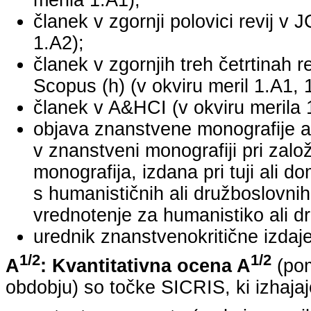
merila 1.A1);
članek v zgornji polovici revij v 
1.A2);
članek v zgornjih treh četrtinah r
Scopus (h) (v okviru meril 1.A1, 
članek v A&HCI (v okviru merila 
objava znanstvene monografije a
v znanstveni monografiji pri za
monografija, izdana pri tuji ali 
s humanističnih ali družboslovnih
vrednotenje za humanistiko ali dr
urednik znanstvenokritične izdaje 
1/2
1/2
A
: Kvantitativna ocena A
(pom
obdobju) so točke SICRIS, ki izhajaj