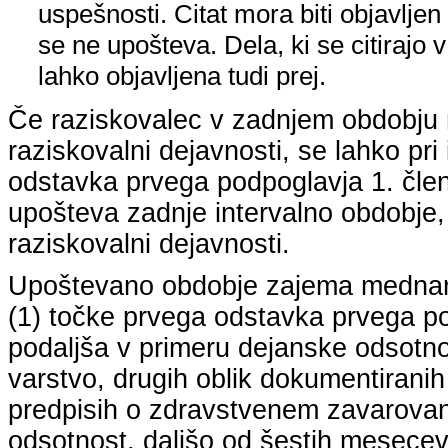
uspešnosti. Citat mora biti objavljen 
se ne upošteva. Dela, ki se citirajo 
lahko objavljena tudi prej.
Če raziskovalec v zadnjem obdobju n
raziskovalni dejavnosti, se lahko pri 
odstavka prvega podpoglavja 1. člena
upošteva zadnje intervalno obdobje, k
raziskovalni dejavnosti.
Upoštevano obdobje zajema mednarodn
(1) točke prvega odstavka prvega pod
podaljša v primeru dejanske odsotno
varstvo, drugih oblik dokumentiranih
predpisih o zdravstvenem zavarovan
odsotnost, daljšo od šestih mesecev