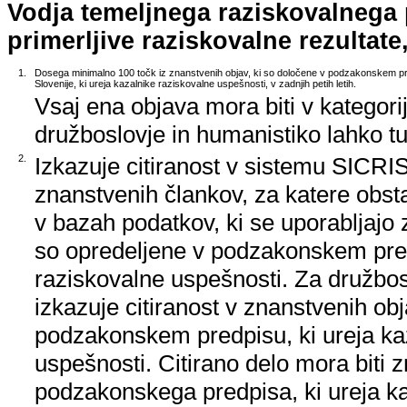
Vodja temeljnega raziskovalnega
primerljive raziskovalne rezultate,
1.
Dosega minimalno 100 točk iz znanstvenih objav, ki so določene v podzakonskem pr
Slovenije, ki ureja kazalnike raziskovalne uspešnosti, v zadnjih petih letih.
Vsaj ena objava mora biti v kategori
družboslovje in humanistiko lahko tud
2.
Izkazuje citiranost v sistemu SICRIS,
znanstvenih člankov, za katere obstaj
v bazah podatkov, ki se uporabljajo z
so opredeljene v podzakonskem pred
raziskovalne uspešnosti. Za družbos
izkazuje citiranost v znanstvenih ob
podzakonskem predpisu, ki ureja ka
uspešnosti. Citirano delo mora biti 
podzakonskega predpisa, ki ureja k