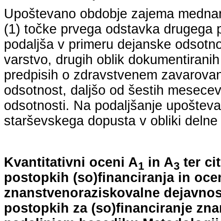
Upoštevano obdobje zajema mednarodn
(1) točke prvega odstavka drugega p
podaljša v primeru dejanske odsotno
varstvo, drugih oblik dokumentiranih
predpisih o zdravstvenem zavarovan
odsotnost, daljšo od šestih mesecev
odsotnosti. Na podaljšanje upošteva
starševskega dopusta v obliki delne 
Kvantitativni oceni A
in A
ter ci
1
3
postopkih (so)financiranja in oce
znanstvenoraziskovalne dejavnost
postopkih za (so)financiranje zn