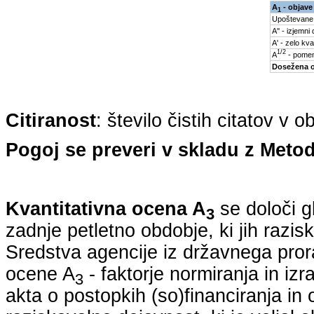
A
- objave
1
Upoštevane
A'' - izjemni
A' - zelo kva
1/2
A
- pomem
Dosežena 
Citiranost
: število čistih citatov v 
Pogoj se preveri v skladu z Metod
Kvantitativna ocena A
se določi g
3
zadnje petletno obdobje, ki jih razi
Sredstva agencije iz državnega pro
ocene A
- faktorje normiranja in iz
3
akta o postopkih (so)financiranja in 