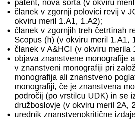
patent, nova sorta (v okviru meril
članek v zgornji polovici revij v
okviru meril 1.A1, 1.A2);
članek v zgornjih treh četrtinah r
Scopus (h) (v okviru meril 1.A1, 
članek v A&HCI (v okviru merila 
objava znanstvene monografije a
v znanstveni monografiji pri za
monografija ali znanstveno pogl
monografiji, če je znanstvena mo
področij (po vrstilcu UDK) in se 
družboslovje (v okviru meril 2A, 
urednik znanstvenokritične izdaje 