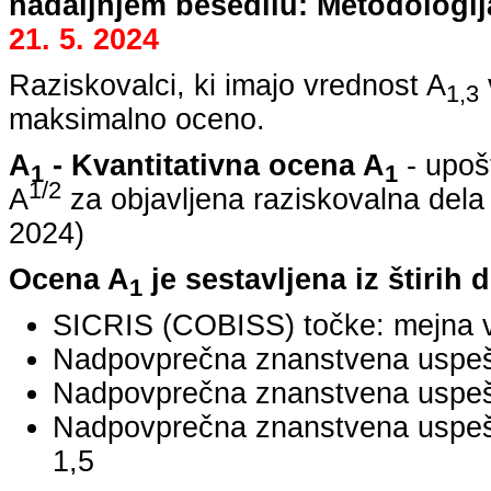
nadaljnjem besedilu: Metodologij
21. 5. 2024
Raziskovalci, ki imajo vrednost A
1,3
maksimalno oceno.
A
- Kvantitativna ocena A
- upoš
1
1
1/2
A
za objavljena raziskovalna dela
2024
)
Ocena A
je sestavljena iz štirih 
1
SICRIS (COBISS) točke: mejna v
Nadpovprečna znanstvena uspešno
Nadpovprečna znanstvena uspešn
Nadpovprečna znanstvena uspe
1,5