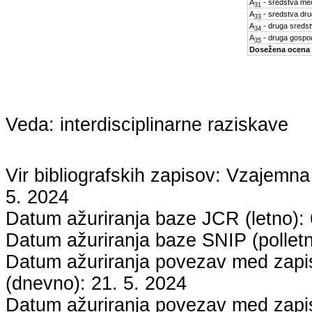
A
- sredstva med
31
A
- sredstva dru
33
A
- druga sreds
34
A
- druga gospo
35
Dosežena ocena
Veda:
interdisciplinarne raziskave
Vir bibliografskih zapisov: Vzaje
5. 2024
Datum ažuriranja baze JCR (letno):
Datum ažuriranja baze SNIP (pollet
Datum ažuriranja povezav med zapisi
(dnevno):
21. 5. 2024
Datum ažuriranja povezav med zapisi