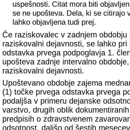
uspešnosti. Citat mora biti objavljen 
se ne upošteva. Dela, ki se citirajo 
lahko objavljena tudi prej.
Če raziskovalec v zadnjem obdobju n
raziskovalni dejavnosti, se lahko pri 
odstavka prvega podpoglavja 1. člena
upošteva zadnje intervalno obdobje, k
raziskovalni dejavnosti.
Upoštevano obdobje zajema mednarodn
(1) točke prvega odstavka prvega pod
podaljša v primeru dejanske odsotno
varstvo, drugih oblik dokumentiranih
predpisih o zdravstvenem zavarovan
odsotnost, daljšo od šestih mesecev