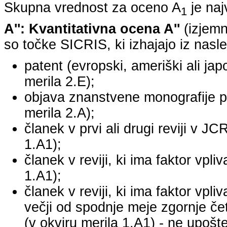
Skupna vrednost za oceno A
je na
1
A'': Kvantitativna ocena A''
(izjemn
so točke SICRIS, ki izhajajo iz nasle
patent (evropski, ameriški ali japo
merila 2.E);
objava znanstvene monografije pr
merila 2.A);
članek v prvi ali drugi reviji v J
1.A1);
članek v reviji, ki ima faktor vpl
1.A1);
članek v reviji, ki ima faktor vpl
večji od spodnje meje zgornje četr
(v okviru merila 1.A1) - ne upošte