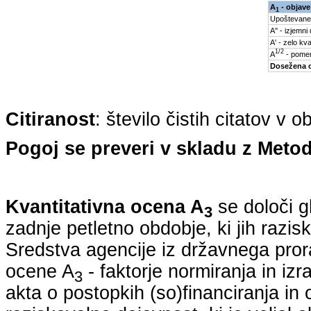
A
- objave
1
Upoštevane
A'' - izjemni
A' - zelo kva
1/2
A
- pomem
Dosežena 
Citiranost
: število čistih citatov v 
Pogoj se preveri v skladu z Metod
Kvantitativna ocena A
se določi g
3
zadnje petletno obdobje, ki jih razi
Sredstva agencije iz državnega pro
ocene A
- faktorje normiranja in iz
3
akta o postopkih (so)financiranja in 