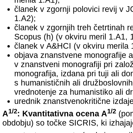
merila 1.A1);
članek v zgornji polovici revij v 
1.A2);
članek v zgornjih treh četrtinah r
Scopus (h) (v okviru meril 1.A1, 
članek v A&HCI (v okviru merila 
objava znanstvene monografije a
v znanstveni monografiji pri za
monografija, izdana pri tuji ali 
s humanističnih ali družboslovnih
vrednotenje za humanistiko ali dr
urednik znanstvenokritične izdaje 
1/2
1/2
A
: Kvantitativna ocena A
(pom
obdobju) so točke SICRIS, ki izhajaj