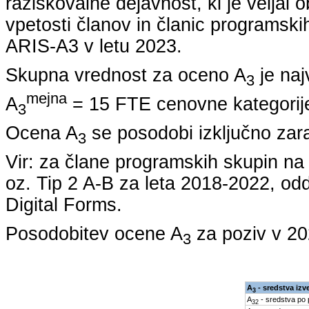
raziskovalne dejavnost, ki je veljal 
vpetosti članov in članic programskih
ARIS-A3 v letu
2023
.
Skupna vrednost za oceno A
je naj
3
mejna
A
= 15 FTE cenovne kategorije
3
Ocena A
se posodobi izključno zar
3
Vir: za člane programskih skupin 
oz. Tip 2 A-B za leta
2018-2022
, od
Digital Forms.
Posodobitev ocene A
za poziv v
20
3
A
- sredstva izv
3
A
- sredstva po
32