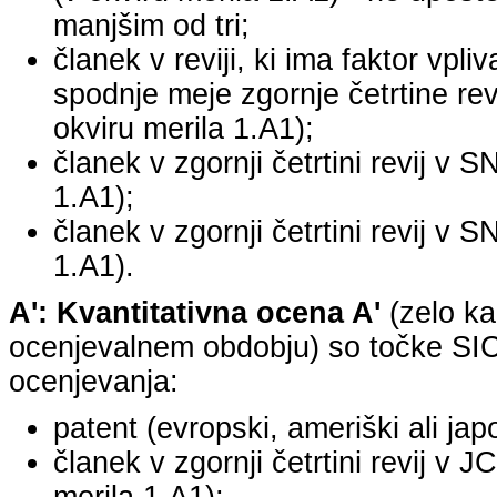
manjšim od tri;
članek v reviji, ki ima faktor vpli
spodnje meje zgornje četrtine revi
okviru merila 1.A1);
članek v zgornji četrtini revij v S
1.A1);
članek v zgornji četrtini revij v S
1.A1).
A': Kvantitativna ocena A'
(zelo ka
ocenjevalnem obdobju) so točke SICR
ocenjevanja:
patent (evropski, ameriški ali jap
članek v zgornji četrtini revij v 