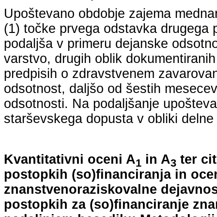
Upoštevano obdobje zajema mednarodn
(1) točke prvega odstavka drugega p
podaljša v primeru dejanske odsotno
varstvo, drugih oblik dokumentiranih
predpisih o zdravstvenem zavarovan
odsotnost, daljšo od šestih mesecev
odsotnosti. Na podaljšanje upošteva
starševskega dopusta v obliki delne 
Kvantitativni oceni A
in A
ter ci
1
3
postopkih (so)financiranja in oce
znanstvenoraziskovalne dejavnost
postopkih za (so)financiranje zn