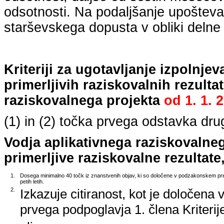
odsotnosti. Na podaljšanje upošteva
starševskega dopusta v obliki delne 
Kriteriji za ugotavljanje izpolnj
primerljivih raziskovalnih rezulta
raziskovalnega projekta
od
1. 1. 
(1) in (2) točka prvega odstavka dr
Vodja aplikativnega raziskovalne
primerljive raziskovalne rezultate,
1.
Dosega minimalno 40 točk iz znanstvenih objav, ki so določene v podzakonskem pred
petih letih.
2.
Izkazuje citiranost, kot je določena 
prvega podpoglavja 1. člena Kriterij