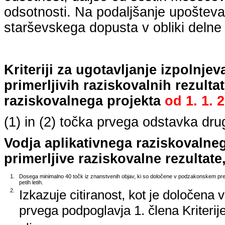
odsotnosti. Na podaljšanje upošteva
starševskega dopusta v obliki delne 
Kriteriji za ugotavljanje izpolnj
primerljivih raziskovalnih rezulta
raziskovalnega projekta
od
1. 1. 
(1) in (2) točka prvega odstavka dr
Vodja aplikativnega raziskovalne
primerljive raziskovalne rezultate,
1.
Dosega minimalno 40 točk iz znanstvenih objav, ki so določene v podzakonskem predp
petih letih.
2.
Izkazuje citiranost, kot je določena 
prvega podpoglavja 1. člena Kriterij