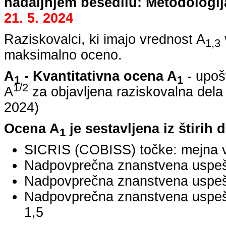
nadaljnjem besedilu: Metodologij
21. 5. 2024
Raziskovalci, ki imajo vrednost A
1,3
maksimalno oceno.
A
- Kvantitativna ocena A
- upoš
1
1
1/2
A
za objavljena raziskovalna dela
2024
)
Ocena A
je sestavljena iz štirih 
1
SICRIS (COBISS) točke: mejna v
Nadpovprečna znanstvena uspešno
Nadpovprečna znanstvena uspešn
Nadpovprečna znanstvena uspe
1,5