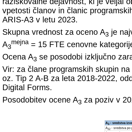
raziskovalne dejavnost, ki je veljal 
vpetosti članov in članic programskih
ARIS-A3 v letu
2023
.
Skupna vrednost za oceno A
je naj
3
mejna
A
= 15 FTE cenovne kategorije
3
Ocena A
se posodobi izključno zar
3
Vir: za člane programskih skupin 
oz. Tip 2 A-B za leta
2018-2022
, od
Digital Forms.
Posodobitev ocene A
za poziv v
20
3
A
- sredstva izv
3
A
- sredstva po
32