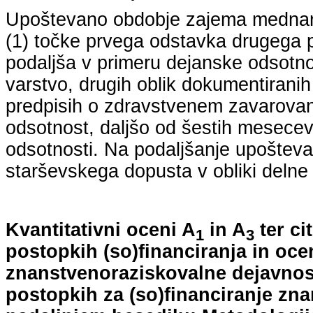
Upoštevano obdobje zajema mednarodn
(1) točke prvega odstavka drugega p
podaljša v primeru dejanske odsotno
varstvo, drugih oblik dokumentiranih
predpisih o zdravstvenem zavarovan
odsotnost, daljšo od šestih mesecev
odsotnosti. Na podaljšanje upošteva
starševskega dopusta v obliki delne 
Kvantitativni oceni A
in A
ter ci
1
3
postopkih (so)financiranja in oce
znanstvenoraziskovalne dejavnost
postopkih za (so)financiranje zn