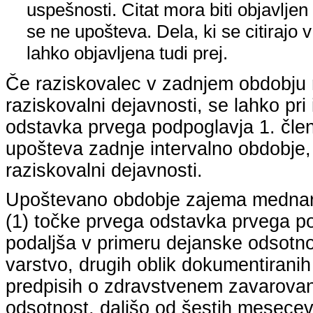
uspešnosti. Citat mora biti objavljen 
se ne upošteva. Dela, ki se citirajo 
lahko objavljena tudi prej.
Če raziskovalec v zadnjem obdobju n
raziskovalni dejavnosti, se lahko pri 
odstavka prvega podpoglavja 1. člena
upošteva zadnje intervalno obdobje, k
raziskovalni dejavnosti.
Upoštevano obdobje zajema mednarodn
(1) točke prvega odstavka prvega pod
podaljša v primeru dejanske odsotno
varstvo, drugih oblik dokumentiranih
predpisih o zdravstvenem zavarovan
odsotnost, daljšo od šestih mesecev