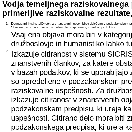
Vodja temeljnega raziskovalnega
primerljive raziskovalne rezultate,
1.
Dosega minimalno 100 točk iz znanstvenih objav, ki so določene v podzakonskem pr
Slovenije, ki ureja kazalnike raziskovalne uspešnosti, v zadnjih petih letih.
Vsaj ena objava mora biti v kategori
družboslovje in humanistiko lahko tud
2.
Izkazuje citiranost v sistemu SICRIS,
znanstvenih člankov, za katere obstaj
v bazah podatkov, ki se uporabljajo z
so opredeljene v podzakonskem pred
raziskovalne uspešnosti. Za družbos
izkazuje citiranost v znanstvenih ob
podzakonskem predpisu, ki ureja ka
uspešnosti. Citirano delo mora biti 
podzakonskega predpisa, ki ureja k