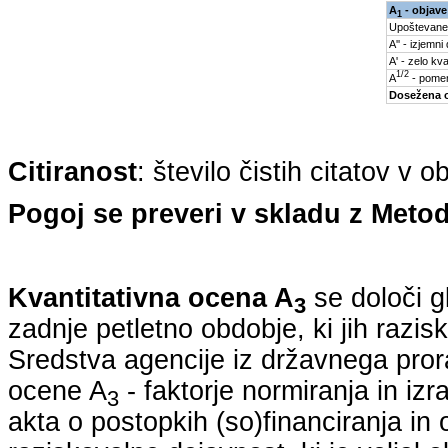
A
- objave
1
Upoštevane
A'' - izjemni
A' - zelo kva
1/2
A
- pomem
Dosežena 
Citiranost
: število čistih citatov v 
Pogoj se preveri v skladu z Metod
Kvantitativna ocena A
se določi g
3
zadnje petletno obdobje, ki jih razi
Sredstva agencije iz državnega pro
ocene A
- faktorje normiranja in iz
3
akta o postopkih (so)financiranja in 