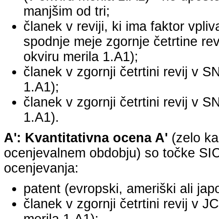
manjšim od tri;
članek v reviji, ki ima faktor vpli
spodnje meje zgornje četrtine revi
okviru merila 1.A1);
članek v zgornji četrtini revij v S
1.A1);
članek v zgornji četrtini revij v S
1.A1).
A': Kvantitativna ocena A'
(zelo ka
ocenjevalnem obdobju) so točke SICR
ocenjevanja:
patent (evropski, ameriški ali jap
članek v zgornji četrtini revij v 