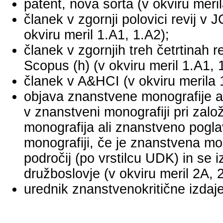
patent, nova sorta (v okviru meril
članek v zgornji polovici revij v
okviru meril 1.A1, 1.A2);
članek v zgornjih treh četrtinah r
Scopus (h) (v okviru meril 1.A1, 
članek v A&HCI (v okviru merila 
objava znanstvene monografije a
v znanstveni monografiji pri za
monografija ali znanstveno pogl
monografiji, če je znanstvena mo
področij (po vrstilcu UDK) in se 
družboslovje (v okviru meril 2A, 
urednik znanstvenokritične izdaje 