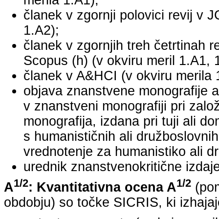
merila 1.A1);
članek v zgornji polovici revij v 
1.A2);
članek v zgornjih treh četrtinah r
Scopus (h) (v okviru meril 1.A1, 
članek v A&HCI (v okviru merila 
objava znanstvene monografije a
v znanstveni monografiji pri za
monografija, izdana pri tuji ali 
s humanističnih ali družboslovnih
vrednotenje za humanistiko ali dr
urednik znanstvenokritične izdaje 
1/2
1/2
A
: Kvantitativna ocena A
(pom
obdobju) so točke SICRIS, ki izhajaj