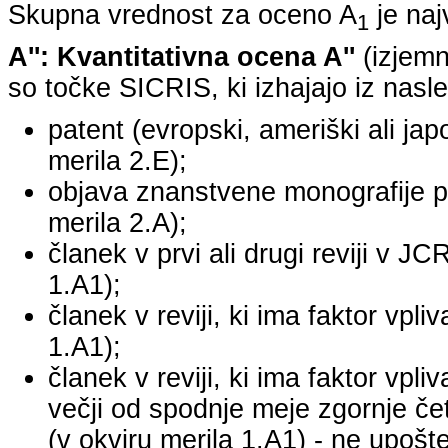
Skupna vrednost za oceno A
je na
1
A'': Kvantitativna ocena A''
(izjemn
so točke SICRIS, ki izhajajo iz nasle
patent (evropski, ameriški ali japo
merila 2.E);
objava znanstvene monografije pr
merila 2.A);
članek v prvi ali drugi reviji v J
1.A1);
članek v reviji, ki ima faktor vpl
1.A1);
članek v reviji, ki ima faktor vpl
večji od spodnje meje zgornje četr
(v okviru merila 1.A1) - ne upošte