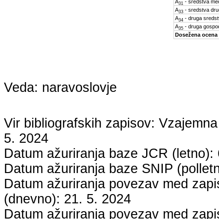
A
- sredstva med
31
A
- sredstva dru
33
A
- druga sreds
34
A
- druga gospo
35
Dosežena ocena
Veda:
naravoslovje
Vir bibliografskih zapisov: Vzaje
5. 2024
Datum ažuriranja baze JCR (letno):
Datum ažuriranja baze SNIP (pollet
Datum ažuriranja povezav med zapisi
(dnevno):
21. 5. 2024
Datum ažuriranja povezav med zapisi