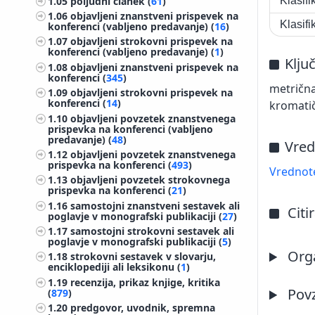
1.05
poljudni članek (
61
)
Klasif
1.06
objavljeni znanstveni prispevek na
Klasif
konferenci (vabljeno predavanje) (
16
)
1.07
objavljeni strokovni prispevek na
konferenci (vabljeno predavanje) (
1
)
Klju
1.08
objavljeni znanstveni prispevek na
konferenci (
345
)
metrična
1.09
objavljeni strokovni prispevek na
konferenci (
14
)
kromatič
1.10
objavljeni povzetek znanstvenega
prispevka na konferenci (vabljeno
predavanje) (
48
)
Vred
1.12
objavljeni povzetek znanstvenega
prispevka na konferenci (
493
)
Vrednote
1.13
objavljeni povzetek strokovnega
prispevka na konferenci (
21
)
1.16
samostojni znanstveni sestavek ali
Citi
poglavje v monografski publikaciji (
27
)
1.17
samostojni strokovni sestavek ali
poglavje v monografski publikaciji (
5
)
Orga
1.18
strokovni sestavek v slovarju,
enciklopediji ali leksikonu (
1
)
1.19
recenzija, prikaz knjige, kritika
Pov
(
879
)
1.20
predgovor, uvodnik, spremna