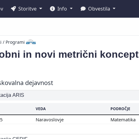
ov
Storitve
Info
Obvestila
ti / Programi
bni in novi metrični koncepti 
skovalna dejavnost
ikacija ARIS
VEDA
PODROČJE
05
Naravoslovje
Matematika