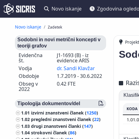
Novo iskanje
Zgodovina ogled
Novo iskanje
Zadetek
Sodobni in novi metrični koncepti v
Projek
teoriji grafov
Sodo
Evidenčna
J1-1693 (B) - iz
št.
evidence ARIS
Vodja
dr. Sandi Klavžar
Obdobje
1.7.2019 - 30.6.2022
Razi
Obseg v
0.42 FTE
2022
Klasif
Tipologija dokumentov/del
KODA
1.01
izvirni znanstveni članek (
1250
)
1.01.
1.02
pregledni znanstveni članek (
22
)
1.03
drugi znanstveni članki (
147
)
1.04
strokovni članek (
86
)