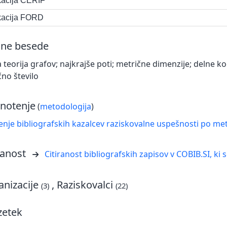
ikacija CERIF
ikacija FORD
čne besede
 teorija grafov; najkrajše poti; metrične dimenzije; delne k
no število
notenje
(
metodologija
)
nje bibliografskih kazalcev raziskovalne uspešnosti po met
ranost
Citiranost bibliografskih zapisov v COBIB.SI, ki 
nizacije
, Raziskovalci
(3)
(22)
zetek