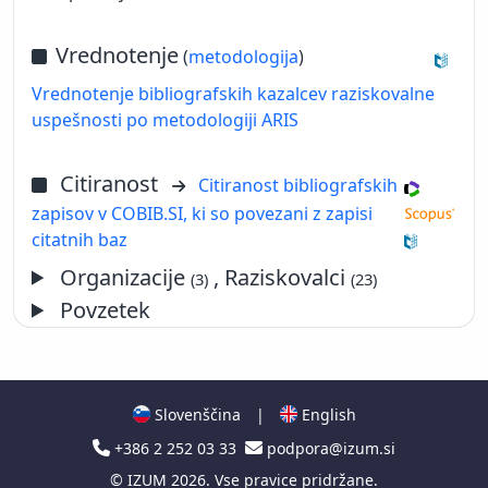
Vrednotenje
(
metodologija
)
Vrednotenje bibliografskih kazalcev raziskovalne
uspešnosti po metodologiji ARIS
Citiranost
Citiranost bibliografskih
zapisov v COBIB.SI, ki so povezani z zapisi
citatnih baz
Organizacije
, Raziskovalci
(3)
(23)
Povzetek
Slovenščina
|
English
+386 2 252 03 33
podpora@izum.si
©
IZUM
2026. Vse pravice pridržane.