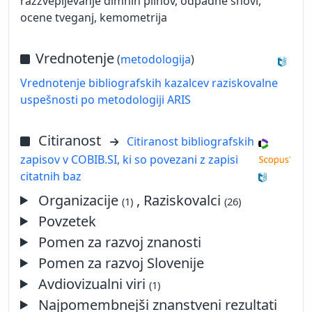
razžvepljevanje dimnih plinov, odpadne snovi,
ocene tveganj, kemometrija
Vrednotenje
(
metodologija
)
Vrednotenje bibliografskih kazalcev raziskovalne
uspešnosti po metodologiji ARIS
Citiranost
Citiranost bibliografskih
zapisov v COBIB.SI, ki so povezani z zapisi
citatnih baz
Organizacije
, Raziskovalci
(1)
(26)
Povzetek
Pomen za razvoj znanosti
Pomen za razvoj Slovenije
Avdiovizualni viri
(1)
Najpomembnejši znanstveni rezultati