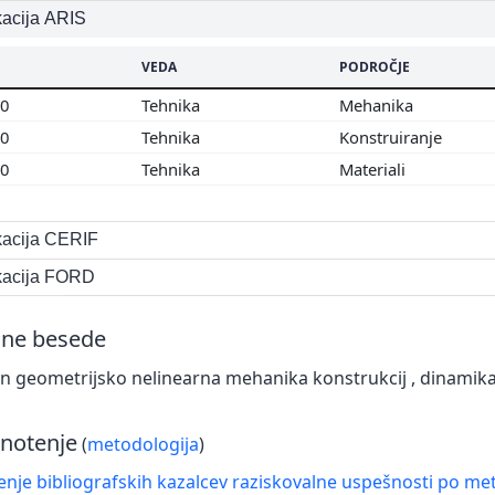
ikacija ARIS
VEDA
PODROČJE
00
Tehnika
Mehanika
00
Tehnika
Konstruiranje
00
Tehnika
Materiali
ikacija CERIF
ikacija FORD
čne besede
n geometrijsko nelinearna mehanika konstrukcij , dinamika
notenje
(
metodologija
)
nje bibliografskih kazalcev raziskovalne uspešnosti po met