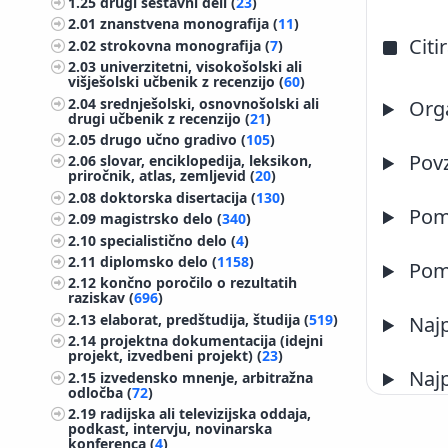
1.25
drugi sestavni deli (
23
)
2.01
znanstvena monografija (
11
)
Citi
2.02
strokovna monografija (
7
)
2.03
univerzitetni, visokošolski ali
višješolski učbenik z recenzijo (
60
)
2.04
srednješolski, osnovnošolski ali
Orga
drugi učbenik z recenzijo (
21
)
2.05
drugo učno gradivo (
105
)
Pov
2.06
slovar, enciklopedija, leksikon,
priročnik, atlas, zemljevid (
20
)
2.08
doktorska disertacija (
130
)
Pome
2.09
magistrsko delo (
340
)
2.10
specialistično delo (
4
)
2.11
diplomsko delo (
1158
)
Pome
2.12
končno poročilo o rezultatih
raziskav (
696
)
2.13
elaborat, predštudija, študija (
519
)
Najp
2.14
projektna dokumentacija (idejni
projekt, izvedbeni projekt) (
23
)
Najp
2.15
izvedensko mnenje, arbitražna
odločba (
72
)
2.19
radijska ali televizijska oddaja,
podkast, intervju, novinarska
konferenca (
4
)