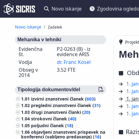
Novo iskanje
Zgodovina ogled
Novo iskanje
Zadetek
Mehanika v tehniki
Projek
Evidenčna
P2-0263 (B) - iz
Meha
št.
evidence ARIS
Vodja
dr. Franc Kosel
Obseg v
3.52 FTE
Obd
2014
1. ja
Tipologija dokumentov/del
1. ja
1. ja
1.01
izvirni znanstveni članek (
603
)
1.02
pregledni znanstveni članek (
31
)
1. ja
1.03
drugi znanstveni članki (
20
)
1. ja
1.04
strokovni članek (
40
)
1.05
poljudni članek (
18
)
Razi
1.06
objavljeni znanstveni prispevek na
konferenci (vabljeno predavanje) (
16
)