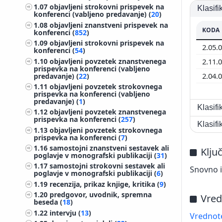
1.07
objavljeni strokovni prispevek na
Klasif
konferenci (vabljeno predavanje) (
20
)
1.08
objavljeni znanstveni prispevek na
KODA
konferenci (
852
)
1.09
objavljeni strokovni prispevek na
2.05.
konferenci (
54
)
1.10
objavljeni povzetek znanstvenega
2.11.
prispevka na konferenci (vabljeno
2.04.
predavanje) (
22
)
1.11
objavljeni povzetek strokovnega
prispevka na konferenci (vabljeno
predavanje) (
1
)
Klasif
1.12
objavljeni povzetek znanstvenega
prispevka na konferenci (
257
)
Klasif
1.13
objavljeni povzetek strokovnega
prispevka na konferenci (
7
)
1.16
samostojni znanstveni sestavek ali
Klju
poglavje v monografski publikaciji (
31
)
1.17
samostojni strokovni sestavek ali
Snovno i
poglavje v monografski publikaciji (
6
)
1.19
recenzija, prikaz knjige, kritika (
9
)
1.20
predgovor, uvodnik, spremna
Vred
beseda (
18
)
1.22
intervju (
13
)
Vrednote