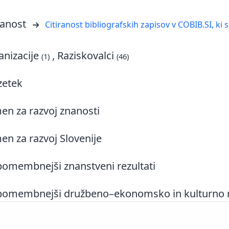
ranost
Citiranost bibliografskih zapisov v COBIB.SI, ki 
nizacije
, Raziskovalci
(1)
(46)
zetek
n za razvoj znanosti
n za razvoj Slovenije
omembnejši znanstveni rezultati
omembnejši družbeno–ekonomsko in kulturno rel