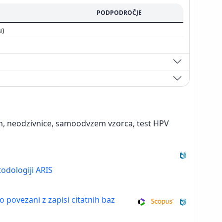
PODPODROČJE
u)
am, neodzivnice, samoodvzem vzorca, test HPV
odologiji ARIS
so povezani z zapisi citatnih baz