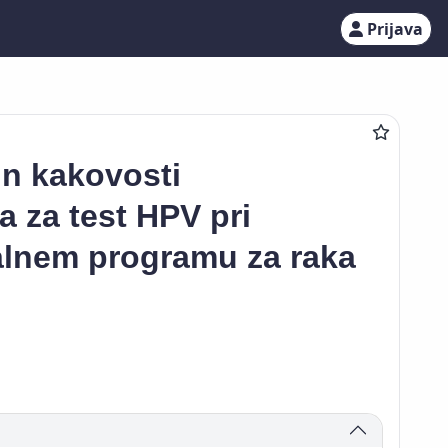
Prijava
in kakovosti
 za test HPV pri
alnem programu za raka