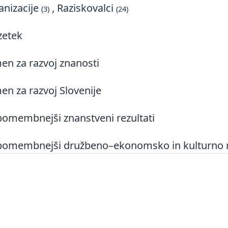
nizacije
, Raziskovalci
(3)
(24)
zetek
n za razvoj znanosti
n za razvoj Slovenije
omembnejši znanstveni rezultati
omembnejši družbeno–ekonomsko in kulturno rel