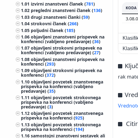
1.01
izvirni znanstveni članek (
781
)
KODA
1.02
pregledni znanstveni članek (
136
)
1.03
drugi znanstveni članki (
59
)
3.08.
1.04
strokovni članek (
266
)
1.05
poljudni članek (
185
)
1.06
objavljeni znanstveni prispevek na
Klasif
konferenci (vabljeno predavanje) (
36
)
1.07
objavljeni strokovni prispevek na
Klasif
konferenci (vabljeno predavanje) (
27
)
1.08
objavljeni znanstveni prispevek na
konferenci (
293
)
Klju
1.09
objavljeni strokovni prispevek na
konferenci (
372
)
rak mate
1.10
objavljeni povzetek znanstvenega
prispevka na konferenci (vabljeno
predavanje) (
35
)
Vred
1.11
objavljeni povzetek strokovnega
prispevka na konferenci (vabljeno
Vrednote
predavanje) (
3
)
1.12
objavljeni povzetek znanstvenega
prispevka na konferenci (
925
)
Citi
1.13
objavljeni povzetek strokovnega
prispevka na konferenci (
194
)
1.16
samostojni znanstveni sestavek ali