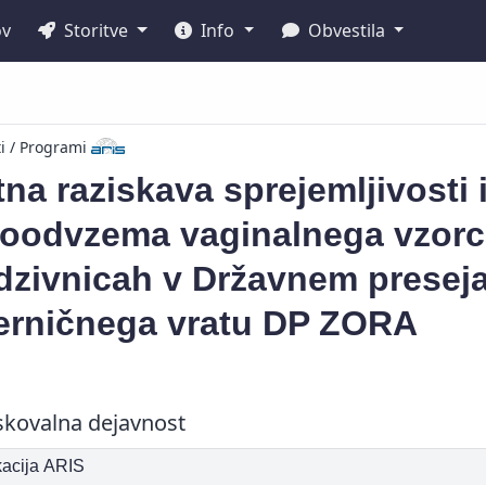
ov
Storitve
Info
Obvestila
ti / Programi
tna raziskava sprejemljivosti 
oodvzema vaginalnega vzorca
dzivnicah v Državnem presej
erničnega vratu DP ZORA
skovalna dejavnost
ikacija ARIS