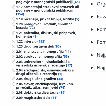
poglavje v monografski publikaciji (
45
)
Orga
1.17
samostojni strokovni sestavek ali
poglavje v monografski publikaciji
(
154
)
Pov
1.19
recenzija, prikaz knjige, kritika (
5
)
1.20
predgovor, uvodnik, spremna
beseda (
72
)
Pome
1.21
polemika, diskusijski prispevek,
komentar (
8
)
Pome
1.22
intervju (
132
)
1.25
drugi sestavni deli (
95
)
2.01
znanstvena monografija (
11
)
Najp
2.02
strokovna monografija (
55
)
2.03
univerzitetni, visokošolski ali
višješolski učbenik z recenzijo (
17
)
Najp
2.04
srednješolski, osnovnošolski ali
drugi učbenik z recenzijo (
1
)
2.05
drugo učno gradivo (
34
)
2.06
slovar, enciklopedija, leksikon,
priročnik, atlas, zemljevid (
74
)
2.08
doktorska disertacija (
89
)
2.09
magistrsko delo (
61
)
2.10
specialistično delo (
15
)