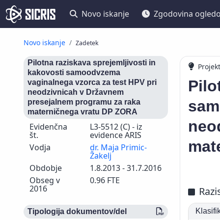
Novo iskanje
Zgodovina ogled
Novo iskanje
Zadetek
Pilotna raziskava sprejemljivosti in
Projek
kakovosti samoodvzema
Pilo
vaginalnega vzorca za test HPV pri
neodzivnicah v Državnem
sam
presejalnem programu za raka
materničnega vratu DP ZORA
neo
Evidenčna
L3-5512 (C) - iz
št.
evidence ARIS
mat
Vodja
dr. Maja Primic-
Žakelj
Obdobje
1.8.2013 - 31.7.2016
Obseg v
0.96 FTE
2016
Razi
Klasif
Tipologija dokumentov/del