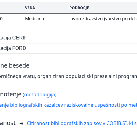
VEDA
PODROČJE
00
Medicina
Javno zdravstvo (varstvo pri del
ikacija CERIF
ikacija FORD
čne besede
rničnega vratu, organiziran populacijski presejalni progr
notenje
(
metodologija
)
nje bibliografskih kazalcev raziskovalne uspešnosti po met
ranost
Citiranost bibliografskih zapisov v COBIB.SI, ki 