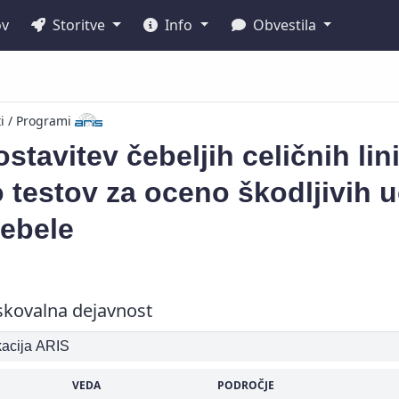
ov
Storitve
Info
Obvestila
ti / Programi
stavitev čebeljih celičnih lini
o testov za oceno škodljivih 
čebele
skovalna dejavnost
ikacija ARIS
VEDA
PODROČJE