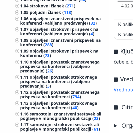
4.02.
1.04
strokovni članek (
271
)
1.05
poljudni članek (
113
)
1.06
objavljeni znanstveni prispevek na
konferenci (vabljeno predavanje) (
32
)
Klasif
1.07
objavljeni strokovni prispevek na
konferenci (vabljeno predavanje) (
4
)
Klasif
1.08
objavljeni znanstveni prispevek na
konferenci (
288
)
Klju
1.09
objavljeni strokovni prispevek na
konferenci (
73
)
čebele, 
1.10
objavljeni povzetek znanstvenega
prispevka na konferenci (vabljeno
predavanje) (
26
)
1.11
objavljeni povzetek strokovnega
Vred
prispevka na konferenci (vabljeno
predavanje) (
3
)
Vrednote
1.12
objavljeni povzetek znanstvenega
prispevka na konferenci (
794
)
1.13
objavljeni povzetek strokovnega
Citi
prispevka na konferenci (
40
)
1.16
samostojni znanstveni sestavek ali
poglavje v monografski publikaciji (
23
)
Orga
1.17
samostojni strokovni sestavek ali
poglavje v monografski publikaciji (
61
)