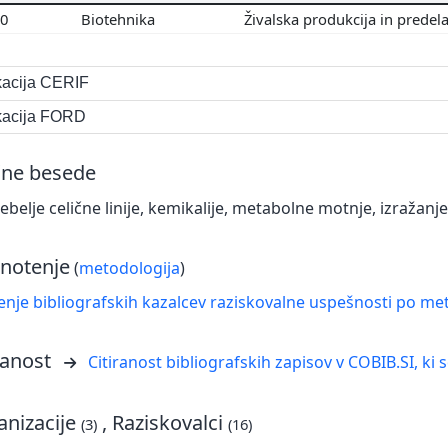
00
Biotehnika
Živalska produkcija in predel
ikacija CERIF
ikacija FORD
čne besede
čebelje celične linije, kemikalije, metabolne motnje, izražanj
notenje
(
metodologija
)
nje bibliografskih kazalcev raziskovalne uspešnosti po met
ranost
Citiranost bibliografskih zapisov v COBIB.SI, ki 
nizacije
, Raziskovalci
(3)
(16)