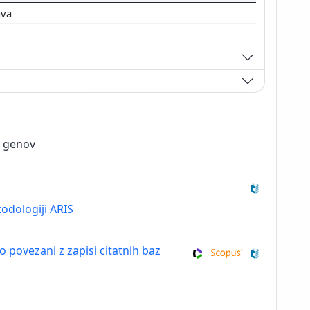
ava
e genov
odologiji ARIS
so povezani z zapisi citatnih baz