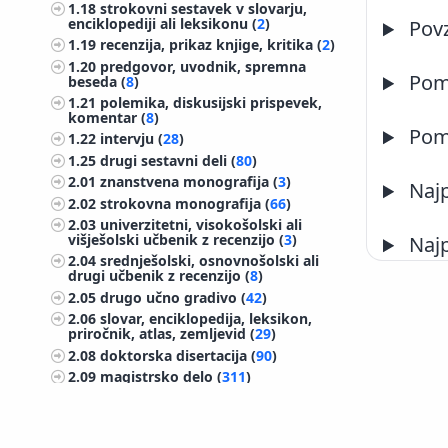
1.18
strokovni sestavek v slovarju,
enciklopediji ali leksikonu (
2
)
Pov
1.19
recenzija, prikaz knjige, kritika (
2
)
1.20
predgovor, uvodnik, spremna
Pome
beseda (
8
)
1.21
polemika, diskusijski prispevek,
komentar (
8
)
Pome
1.22
intervju (
28
)
1.25
drugi sestavni deli (
80
)
2.01
znanstvena monografija (
3
)
Najp
2.02
strokovna monografija (
66
)
2.03
univerzitetni, visokošolski ali
višješolski učbenik z recenzijo (
3
)
Najp
2.04
srednješolski, osnovnošolski ali
drugi učbenik z recenzijo (
8
)
2.05
drugo učno gradivo (
42
)
2.06
slovar, enciklopedija, leksikon,
priročnik, atlas, zemljevid (
29
)
2.08
doktorska disertacija (
90
)
2.09
magistrsko delo (
311
)
2.10
specialistično delo (
1
)
2.11
diplomsko delo (
489
)
2.12
končno poročilo o rezultatih