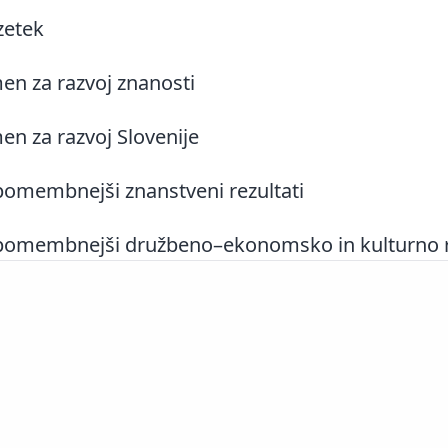
zetek
n za razvoj znanosti
n za razvoj Slovenije
omembnejši znanstveni rezultati
omembnejši družbeno–ekonomsko in kulturno rel