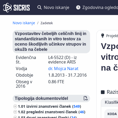
Novo iskanje
Zgodovina ogled
Novo iskanje
Zadetek
Vzpostavitev čebeljih celičnih linij in
Projek
standardiziranih in vitro testov za
Vzpo
oceno škodljivih učinkov strupov in
okužb na čebele
vitr
Evidenčna
L4-5522 (D) - iz
št.
evidence ARIS
na 
Vodja
dr. Mojca Narat
Obdobje
1.8.2013 - 31.7.2016
Obseg v
0.86 FTE
2016
Razi
Tipologija dokumentov/del
Klasif
1.01
izvirni znanstveni članek (
549
)
1.02
pregledni znanstveni članek (
46
)
KODA
1.03
drugi znanstveni članki (
24
)