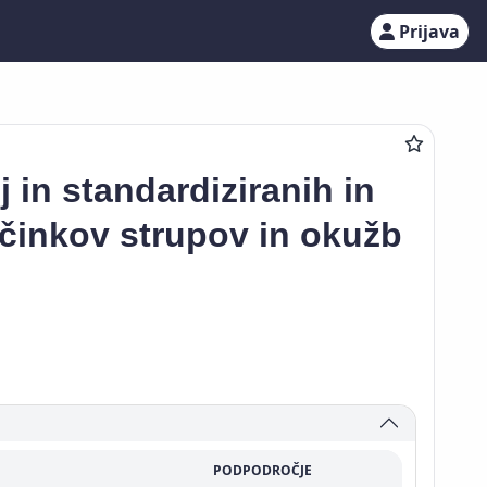
Prijava
j in standardiziranih in
učinkov strupov in okužb
PODPODROČJE