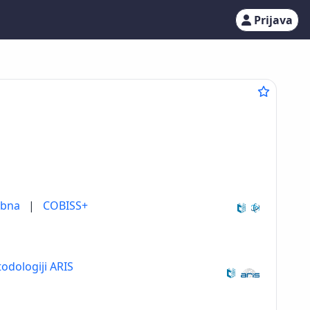
Prijava
ebna
|
COBISS+
odologiji ARIS