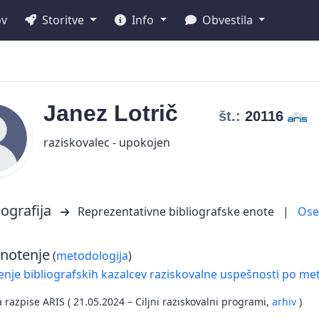
ov
Storitve
Info
Obvestila
Janez
Lotrič
št.:
20116
raziskovalec - upokojen
iografija
Reprezentativne bibliografske enote
|
Os
notenje
(
metodologija
)
nje bibliografskih kazalcev raziskovalne uspešnosti po met
a razpise ARIS ( 21.05.2024 – Ciljni raziskovalni programi,
arhiv
)