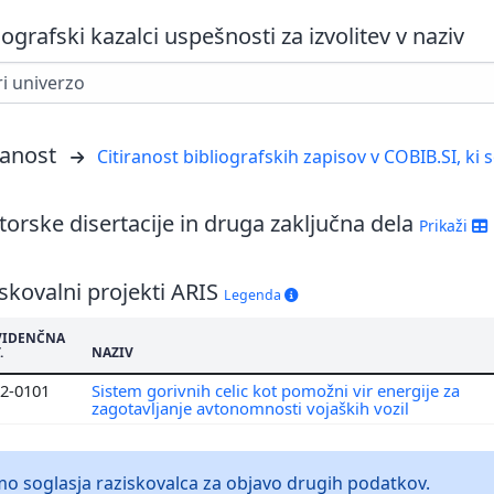
iografski kazalci uspešnosti za izvolitev v naziv
ranost
Citiranost bibliografskih zapisov v COBIB.SI, ki 
orske disertacije in druga zaključna dela
Prikaži
skovalni projekti ARIS
Legenda
VIDENČNA
.
NAZIV
2-0101
Sistem gorivnih celic kot pomožni vir energije za
zagotavljanje avtonomnosti vojaških vozil
 soglasja raziskovalca za objavo drugih podatkov.