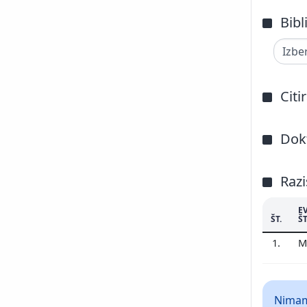
Bibl
Citi
Dokt
Razi
E
ŠT.
ŠT
1.
M
Nimamo