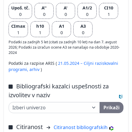
Upoš. tč.
A''
A'
A1/2
CI10
0
0
0
0
1
CImax
h10
A1
A3
1
1
0
0
Podatki za zadnjih 5 let (citati za zadnjih 10 let) na dan 7. avgust
2026; Podatki za izračun ocene A3 se nanašajo na obdobje 2020-
2024
Podatki za razpise ARIS (
21.05.2024 – Ciljni raziskovalni
programi,
arhiv
)
Bibliografski kazalci uspešnosti za
izvolitev v naziv
Prikaži
Citiranost
Citiranost bibliografskih