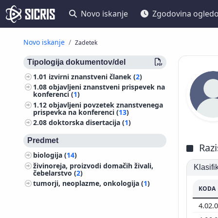
Novo iskanje
Zgodovina ogled
Novo iskanje
Zadetek
Tipologija dokumentov/del
1.01
izvirni znanstveni članek (
2
)
1.08
objavljeni znanstveni prispevek na
konferenci (
1
)
1.12
objavljeni povzetek znanstvenega
prispevka na konferenci (
13
)
2.08
doktorska disertacija (
1
)
Predmet
Razi
biologija (
14
)
živinoreja, proizvodi domačih živali,
Klasif
čebelarstvo (
2
)
tumorji, neoplazme, onkologija (
1
)
KODA
4.02.