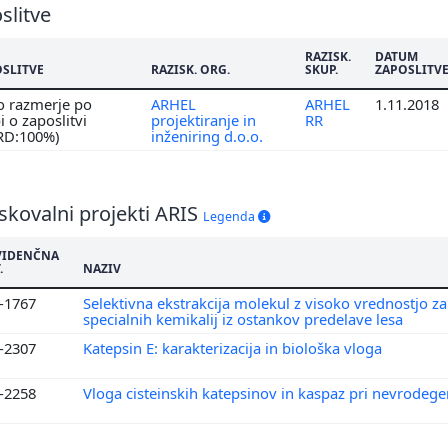
slitve
RAZISK.
DATUM
OSLITVE
RAZISK. ORG.
SKUP.
ZAPOSLITV
o razmerje po
ARHEL
ARHEL
1.11.2018
 o zaposlitvi
projektiranje in
RR
 RD:100%)
inženiring d.o.o.
skovalni projekti ARIS
Legenda
VIDENČNA
.
NAZIV
4-1767
Selektivna ekstrakcija molekul z visoko vrednostjo za
specialnih kemikalij iz ostankov predelave lesa
1-2307
Katepsin E: karakterizacija in biološka vloga
3-2258
Vloga cisteinskih katepsinov in kaspaz pri nevrodege