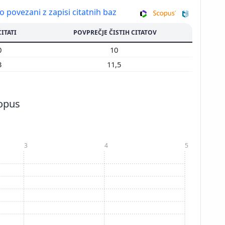
so povezani z zapisi citatnih baz
CITATI
POVPREČJE ČISTIH CITATOV
0
10
3
11,5
copus
3
4
5