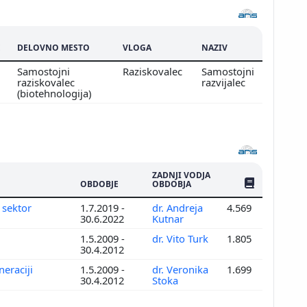
E
DELOVNO MESTO
VLOGA
NAZIV
Samostojni
Raziskovalec
Samostojni
raziskovalec
razvijalec
(biotehnologija)
ZADNJI VODJA
ŠTEV. PUBLIKAC
OBDOBJE
OBDOBJA
 sektor
1.7.2019 -
dr. Andreja
4.569
30.6.2022
Kutnar
1.5.2009 -
dr. Vito Turk
1.805
30.4.2012
neraciji
1.5.2009 -
dr. Veronika
1.699
30.4.2012
Stoka