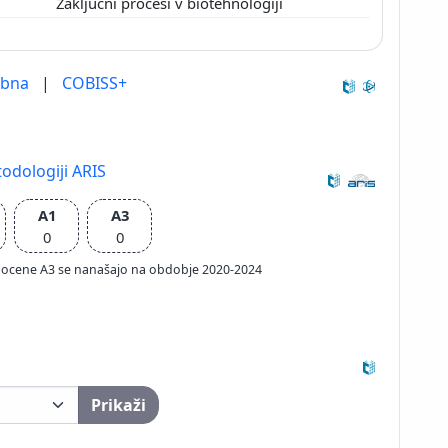
Zaključni procesi v biotehnologiji
ebna
|
COBISS+
odologiji ARIS
A1
A3
0
0
ačun ocene A3 se nanašajo na obdobje 2020-2024
Prikaži