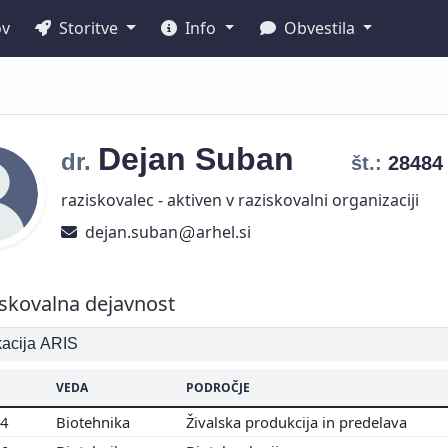
ov
Storitve
Info
Obvestila
Dejan
Suban
dr.
št.:
2848
raziskovalec - aktiven v raziskovalni organizaciji
dejan.suban
arhel.si
skovalna dejavnost
ikacija ARIS
VEDA
PODROČJE
04
Biotehnika
Živalska produkcija in predelava