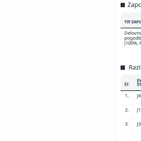
Zapo
TIP ZAP
Delovn
pogodbi
(100%,
Razi
E
ŠT.
ŠT
1.
J
2.
J
3.
J