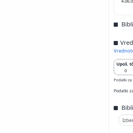
4.06.
Bibl
Vred
Vrednote
Upoš. tč
0
Podatki za 
Podatki z
Bibl