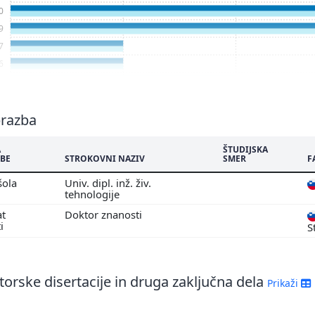
0
9
7
6
5
4
3
brazba
2
A
ŠTUDIJSKA
1
BE
STROKOVNI NAZIV
SMER
F
šola
Univ. dipl. inž. živ.
tehnologije
at
Doktor znanosti
ti
S
orske disertacije in druga zaključna dela
Prikaži