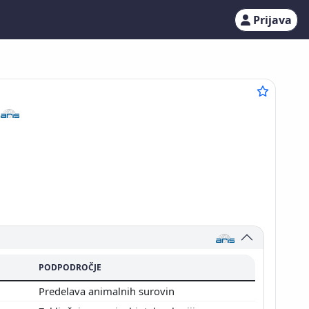
Prijava
4
PODPODROČJE
Predelava animalnih surovin