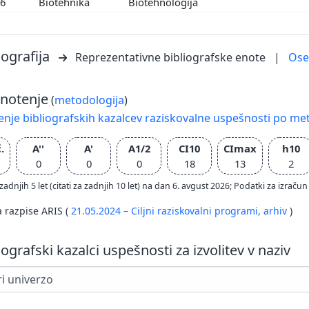
06
Biotehnika
Biotehnologija
iografija
Reprezentativne bibliografske enote
|
Os
notenje
(
metodologija
)
nje bibliografskih kazalcev raziskovalne uspešnosti po met
.
A''
A'
A1/2
CI10
CImax
h10
0
0
0
18
13
2
zadnjih 5 let (citati za zadnjih 10 let) na dan 6. avgust 2026; Podatki za izr
a razpise ARIS (
21.05.2024 – Ciljni raziskovalni programi,
arhiv
)
iografski kazalci uspešnosti za izvolitev v naziv