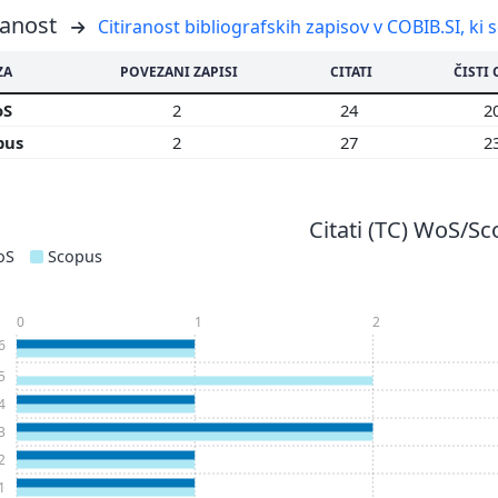
ranost
Citiranost bibliografskih zapisov v COBIB.SI, ki 
ZA
POVEZANI ZAPISI
CITATI
ČISTI 
oS
2
24
2
pus
2
27
2
Citati (TC) WoS/S
oS
Scopus
0
1
2
6
5
4
3
2
1