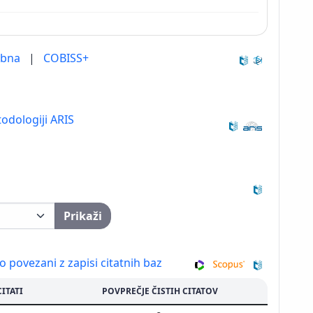
ebna
|
COBISS+
odologiji ARIS
Prikaži
so povezani z zapisi citatnih baz
CITATI
POVPREČJE ČISTIH CITATOV