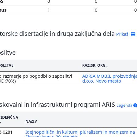
oS
0
0
pus
1
0
orske disertacije in druga zaključna dela
Prikaži
slitve
OSLITVE
RAZISK. ORG.
 razmerje po pogodbi o zaposlitvi
ADRIA MOBIL proizvodnja, 
 RD:70%)
d.o.o. Novo mesto
skovalni in infrastrukturni programi ARIS
Legenda
VIDENČNA
.
NAZIV
6-0281
Idejnopolitični in kulturni pluralizem in monizem na
Slovenskem v 20. stoletju