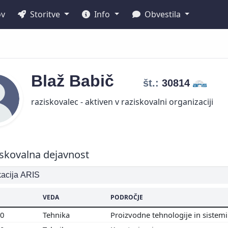
ov
Storitve
Info
Obvestila
Blaž
Babič
št.:
30814
raziskovalec - aktiven v raziskovalni organizaciji
skovalna dejavnost
ikacija ARIS
VEDA
PODROČJE
00
Tehnika
Proizvodne tehnologije in sistem