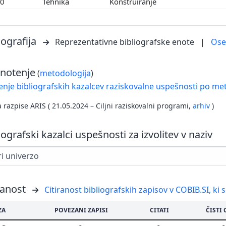
00
Tehnika
Konstruiranje
iografija
Reprezentativne bibliografske enote
|
Os
notenje
(
metodologija
)
nje bibliografskih kazalcev raziskovalne uspešnosti po met
a razpise ARIS ( 21.05.2024 – Ciljni raziskovalni programi,
arhiv
)
iografski kazalci uspešnosti za izvolitev v naziv
ranost
Citiranost bibliografskih zapisov v COBIB.SI, ki 
ZA
POVEZANI ZAPISI
CITATI
ČISTI 