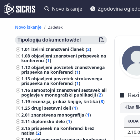
Novo iskanje
Zgodovina ogled
Novo iskanje
Zadetek
Tipologija dokumentov/del
1.01
izvirni znanstveni članek (
2
)
1.08
objavljeni znanstveni prispevek na
konferenci (
1
)
1.12
objavljeni povzetek znanstvenega
prispevka na konferenci (
1
)
1.13
objavljeni povzetek strokovnega
prispevka na konferenci (
1
)
1.16
samostojni znanstveni sestavek ali
Razi
poglavje v monografski publikaciji (
2
)
1.19
recenzija, prikaz knjige, kritika (
3
)
Klasif
1.25
drugi sestavni deli (
1
)
2.01
znanstvena monografija (
1
)
KODA
2.11
diplomsko delo (
1
)
3.15
prispevek na konferenci brez
2.10.
natisa (
2
)
3.16
vabljeno predavanje na konferenci