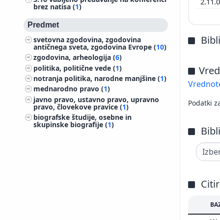
2.11.
brez natisa (
1
)
Predmet
Bibl
svetovna zgodovina, zgodovina
antičnega sveta, zgodovina Evrope (
10
)
zgodovina, arheologija (
6
)
politika, politične vede (
1
)
Vred
notranja politika, narodne manjšine (
1
)
Vrednote
mednarodno pravo (
1
)
javno pravo, ustavno pravo, upravno
Podatki z
pravo, človekove pravice (
1
)
biografske študije, osebne in
skupinske biografije (
1
)
Bibl
Citi
BA