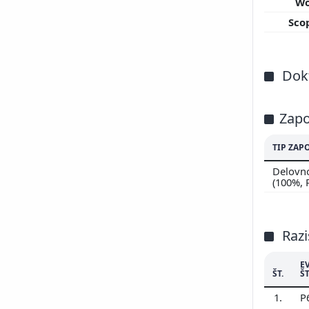
W
Sco
Dokt
Zapo
TIP ZAP
Delovno
(100%,
Razi
E
ŠT.
ŠT
1.
P