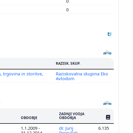
0
0
0
0
RAZISK. SKUP.
trgovina in storitve,
Raziskovalna skupina Eko
Avtodom
ZADNJI VODJA
ŠTEV. PUBLIKAC
OBDOBJE
OBDOBJA
1.1.2009 -
dr. Jurij
6.135
31.12.2014
Perovšek