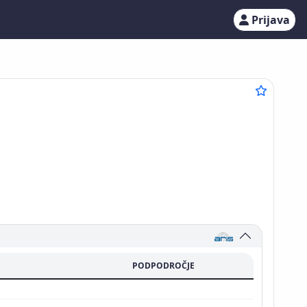
Prijava
PODPODROČJE
i