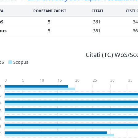
ZA
POVEZANI ZAPISI
CITATI
ČISTI 
oS
5
361
3
pus
5
381
3
Citati (TC) WoS/S
oS
Scopus
0
5
10
15
20
25
30
35
6
5
4
3
2
1
0