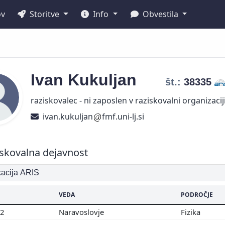
ov
Storitve
Info
Obvestila
Ivan
Kukuljan
št.:
38335
raziskovalec - ni zaposlen v raziskovalni organizacij
ivan.kukuljan
fmf.uni-lj.si
skovalna dejavnost
ikacija ARIS
VEDA
PODROČJE
02
Naravoslovje
Fizika