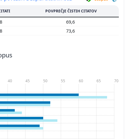
CITATI
POVPREČJE ČISTIH CITATOV
48
69,6
68
73,6
copus
40
45
50
55
60
65
70