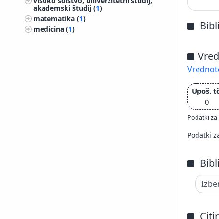
visoko šolstvo, univerzitetni študij,
akademski študij (
1
)
matematika (
1
)
Bibl
medicina (
1
)
Vred
Vrednote
Upoš. tč
0
Podatki za 
Podatki z
Bibl
Citi