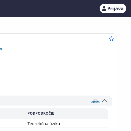
Prijava
i
PODPODROČJE
Teoretična fizika