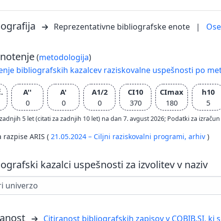
iografija
Reprezentativne bibliografske enote
|
Os
notenje
(
metodologija
)
nje bibliografskih kazalcev raziskovalne uspešnosti po met
.
A''
A'
A1/2
CI10
CImax
h10
0
0
0
370
180
5
zadnjih 5 let (citati za zadnjih 10 let) na dan 7. avgust 2026; Podatki za izr
a razpise ARIS (
21.05.2024 – Ciljni raziskovalni programi,
arhiv
)
iografski kazalci uspešnosti za izvolitev v naziv
ranost
Citiranost bibliografskih zapisov v COBIB.SI, ki 