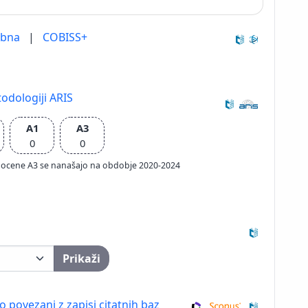
ebna
|
COBISS+
odologiji ARIS
A1
A3
0
0
ačun ocene A3 se nanašajo na obdobje 2020-2024
Prikaži
so povezani z zapisi citatnih baz