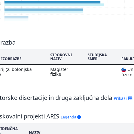
9
8
7
6
brazba
STROKOVNI
ŠTUDIJSKA
 IZOBRAZBE
NAZIV
SMER
FAKUL
ij (2. bolonjska
Magister
Uni
)
fizike
fiziko
orske disertacije in druga zaključna dela
Prikaži
skovalni projekti ARIS
Legenda
VIDENČNA
.
NAZIV