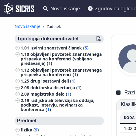
Novo iskanje
Zgodovina ogled
Novo iskanje
Zadetek
Tipologija dokumentov/del
1.01
izvirni znanstveni članek (
5
)
1.10
objavljeni povzetek znanstvenega
prispevka na konferenci (vabljeno
predavanje) (
1
)
1.12
objavljeni povzetek znanstvenega
prispevka na konferenci (
1
)
1.25
drugi sestavni deli (
1
)
2.08
doktorska disertacija (
1
)
Razi
2.09
magistrsko delo (
1
)
2.19
radijska ali televizijska oddaja,
Klasif
podkast, intervju, novinarska
konferenca (
1
)
KODA
Predmet
1.02.
fizika (
9
)