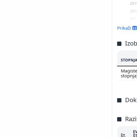
201
201
201
201
Prikaži
Izo
STOPNJA
Magister
stopnja
Dokt
Razi
E
ŠT.
ŠT