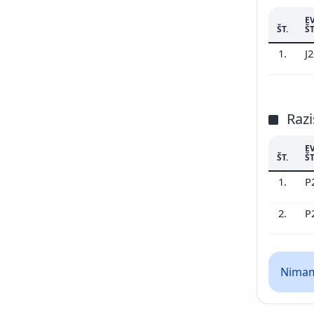
E
ŠT.
ŠT
1.
J
Razi
E
ŠT.
ŠT
1.
P
2.
P
Nimamo