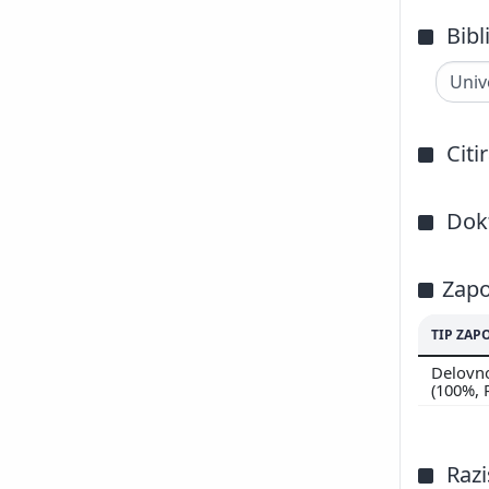
Bibl
Citi
Dokt
Zapo
TIP ZAP
Delovno
(100%,
Razi