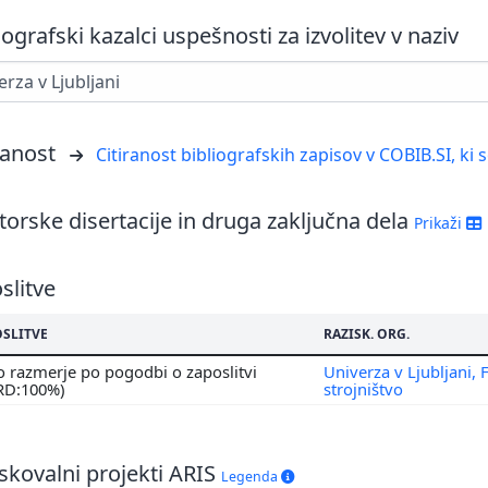
iografski kazalci uspešnosti za izvolitev v naziv
ranost
Citiranost bibliografskih zapisov v COBIB.SI, ki 
orske disertacije in druga zaključna dela
Prikaži
slitve
OSLITVE
RAZISK. ORG.
 razmerje po pogodbi o zaposlitvi
Univerza v Ljubljani, 
 RD:100%)
strojništvo
skovalni projekti ARIS
Legenda