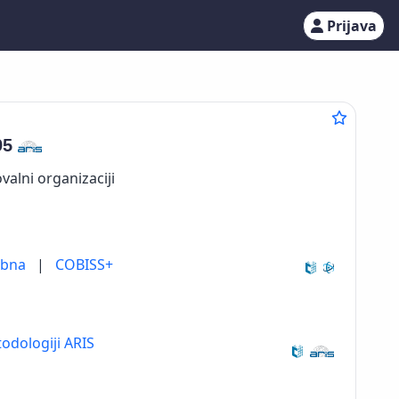
Prijava
95
valni organizaciji
ebna
|
COBISS+
odologiji ARIS