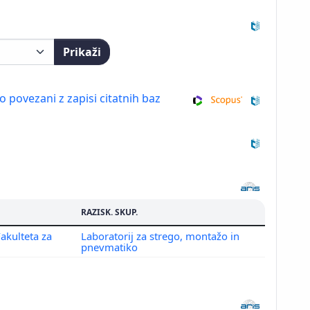
Prikaži
so povezani z zapisi citatnih baz
RAZISK. SKUP.
Fakulteta za
Laboratorij za strego, montažo in
pnevmatiko