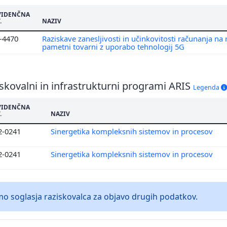
VIDENČNA
.
NAZIV
2-4470
Raziskave zanesljivosti in učinkovitosti računanja na
pametni tovarni z uporabo tehnologij 5G
skovalni in infrastrukturni programi ARIS
Legenda
VIDENČNA
.
NAZIV
2-0241
Sinergetika kompleksnih sistemov in procesov
2-0241
Sinergetika kompleksnih sistemov in procesov
 soglasja raziskovalca za objavo drugih podatkov.