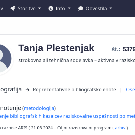
ov
Storitve
Info
Obvestila
Tanja
Plestenjak
št.:
537
strokovna ali tehnična sodelavka – aktivna v razisko
iografija
Reprezentativne bibliografske enote
|
Os
notenje
(
metodologija
)
nje bibliografskih kazalcev raziskovalne uspešnosti po met
a razpise ARIS ( 21.05.2024 – Ciljni raziskovalni programi,
arhiv
)