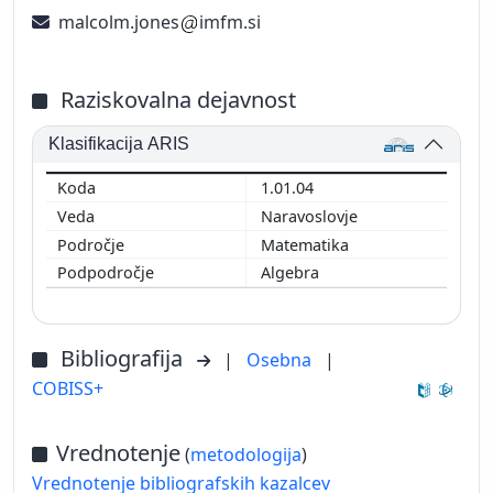
malcolm.jones
imfm.si
Raziskovalna dejavnost
Klasifikacija ARIS
1.01.04
Naravoslovje
Matematika
Algebra
Bibliografija
|
Osebna
|
COBISS+
Vrednotenje
(
metodologija
)
Vrednotenje bibliografskih kazalcev