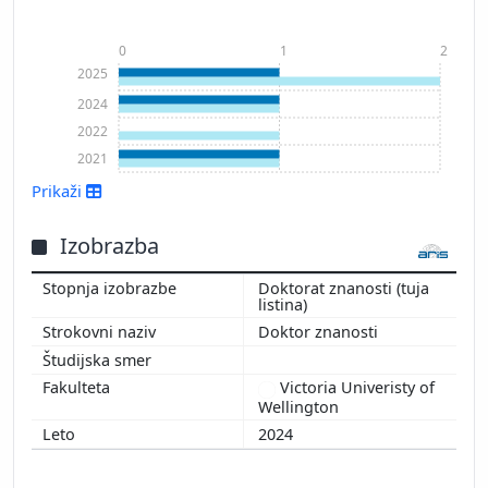
0
1
2
2025
2024
2022
2021
Prikaži
Izobrazba
Doktorat znanosti (tuja
listina)
Prikaži več
Doktor znanosti
Victoria Univeristy of
Wellington
2024