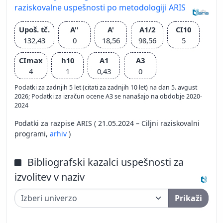
raziskovalne uspešnosti po metodologiji ARIS
Upoš. tč.
A''
A'
A1/2
CI10
132,43
0
18,56
98,56
5
CImax
h10
A1
A3
4
1
0,43
0
Podatki za zadnjih 5 let (citati za zadnjih 10 let) na dan 5. avgust
2026; Podatki za izračun ocene A3 se nanašajo na obdobje 2020-
2024
Podatki za razpise ARIS ( 21.05.2024 – Ciljni raziskovalni
programi,
arhiv
)
Bibliografski kazalci uspešnosti za
izvolitev v naziv
Prikaži