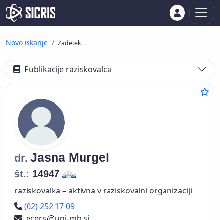
Novo iskanje
Zadetek
Publikacije raziskovalca
Jasna
Murgel
dr.
št.:
14947
raziskovalka – aktivna v raziskovalni organizaciji
Telefon
(02) 252 17 09
ecers
uni-mb.si