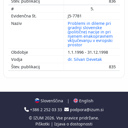
836
5.
J5-7781
Problemi in dileme pri
gradnji slovenske
(politične) nacije in pri
njenem enakopravnem
vključevanju v evropski
prostor
1.1.1996 - 31.12.1998
dr. Silvan Devetak
835
Slovenščina
|
English
+386 2 252 03 33
podpora@izum.si
©
IZUM
2026. Vse pravice pridržane.
Piškotki
|
Izjava o dostopnosti