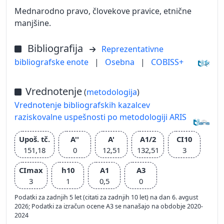
Mednarodno pravo, človekove pravice, etnične
manjšine.
Bibliografija
Reprezentativne
bibliografske enote
|
Osebna
|
COBISS+
Vrednotenje
(
metodologija
)
Vrednotenje bibliografskih kazalcev
raziskovalne uspešnosti po metodologiji ARIS
Upoš. tč.
A''
A'
A1/2
CI10
151,18
0
12,51
132,51
3
CImax
h10
A1
A3
3
1
0,5
0
Podatki za zadnjih 5 let (citati za zadnjih 10 let) na dan 6. avgust
2026; Podatki za izračun ocene A3 se nanašajo na obdobje 2020-
2024