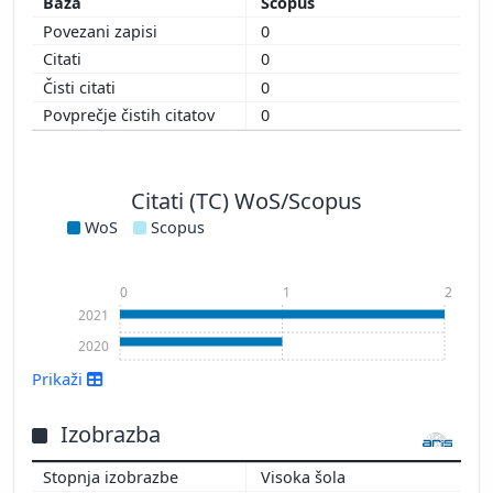
Scopus
0
0
0
0
Citati (TC) WoS/Scopus
WoS
Scopus
0
1
2
2021
2020
Prikaži
Izobrazba
Visoka šola