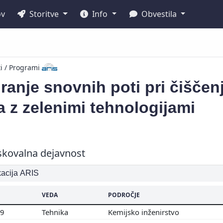
ov
Storitve
Info
Obvestila
ti / Programi
ranje snovnih poti pri čišč
 z zelenimi tehnologijami
skovalna dejavnost
ikacija ARIS
VEDA
PODROČJE
09
Tehnika
Kemijsko inženirstvo