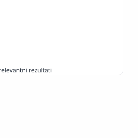
evantni rezultati
+386 2 252 03 33
podpora@izum.si