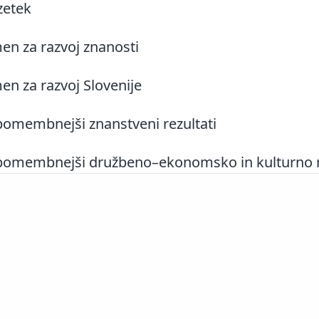
zetek
n za razvoj znanosti
n za razvoj Slovenije
omembnejši znanstveni rezultati
omembnejši družbeno–ekonomsko in kulturno rel
Slovenščina
|
English