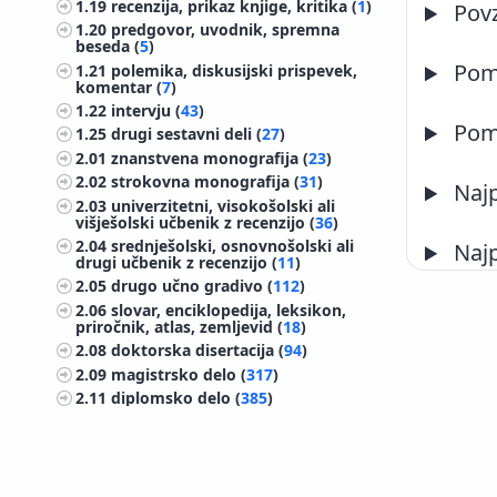
1.19
recenzija, prikaz knjige, kritika (
1
)
Pov
1.20
predgovor, uvodnik, spremna
beseda (
5
)
Pome
1.21
polemika, diskusijski prispevek,
komentar (
7
)
1.22
intervju (
43
)
Pome
1.25
drugi sestavni deli (
27
)
2.01
znanstvena monografija (
23
)
2.02
strokovna monografija (
31
)
Najp
2.03
univerzitetni, visokošolski ali
višješolski učbenik z recenzijo (
36
)
2.04
srednješolski, osnovnošolski ali
Najp
drugi učbenik z recenzijo (
11
)
2.05
drugo učno gradivo (
112
)
2.06
slovar, enciklopedija, leksikon,
priročnik, atlas, zemljevid (
18
)
2.08
doktorska disertacija (
94
)
2.09
magistrsko delo (
317
)
2.11
diplomsko delo (
385
)
2.12
končno poročilo o rezultatih
raziskav (
358
)
2.13
elaborat, predštudija, študija (
252
)
2.14
projektna dokumentacija (idejni
©
IZUM
2026. Vse pravice pridržane.