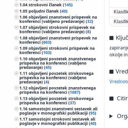
1.04
strokovni članek (
145
)
1.05
poljudni članek (
40
)
Klasif
1.06
objavljeni znanstveni prispevek na
konferenci (vabljeno predavanje) (
32
)
Klasif
1.07
objavljeni strokovni prispevek na
konferenci (vabljeno predavanje) (
8
)
Klju
1.08
objavljeni znanstveni prispevek na
konferenci (
603
)
zapiranj
1.09
objavljeni strokovni prispevek na
konferenci (
103
)
okolje i
1.10
objavljeni povzetek znanstvenega
prispevka na konferenci (vabljeno
predavanje) (
45
)
Vred
1.11
objavljeni povzetek strokovnega
prispevka na konferenci (vabljeno
Vrednote
predavanje) (
4
)
1.12
objavljeni povzetek znanstvenega
prispevka na konferenci (
1087
)
Citi
1.13
objavljeni povzetek strokovnega
prispevka na konferenci (
37
)
1.16
samostojni znanstveni sestavek ali
poglavje v monografski publikaciji (
95
)
Orga
1.17
samostojni strokovni sestavek ali
poglavje v monografski publikaciji (
40
)