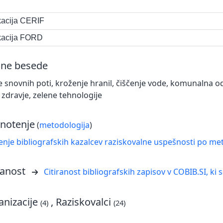
ikacija CERIF
ikacija FORD
čne besede
e snovnih poti, kroženje hranil, čiščenje vode, komunalna
n zdravje, zelene tehnologije
notenje
(
metodologija
)
nje bibliografskih kazalcev raziskovalne uspešnosti po met
ranost
Citiranost bibliografskih zapisov v COBIB.SI, ki 
nizacije
, Raziskovalci
(4)
(24)