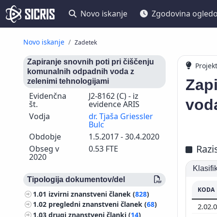
Novo iskanje
Zgodovina ogled
Novo iskanje
Zadetek
Zapiranje snovnih poti pri čiščenju
Projek
komunalnih odpadnih voda z
Zapi
zelenimi tehnologijami
Evidenčna
J2-8162 (C) - iz
voda
št.
evidence ARIS
Vodja
dr. Tjaša Griessler
Bulc
Obdobje
1.5.2017 - 30.4.2020
Razi
Obseg v
0.53 FTE
2020
Klasif
Tipologija dokumentov/del
KODA
1.01
izvirni znanstveni članek (
828
)
1.02
pregledni znanstveni članek (
68
)
2.02.
1.03
drugi znanstveni članki (
14
)