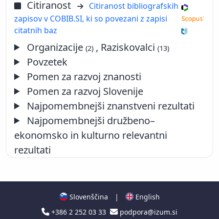
Citiranost
Citiranost bibliografskih
zapisov v COBIB.SI, ki so povezani z zapisi
citatnih baz
Organizacije
, Raziskovalci
(2)
(13)
Povzetek
Pomen za razvoj znanosti
Pomen za razvoj Slovenije
Najpomembnejši znanstveni rezultati
Najpomembnejši družbeno–
ekonomsko in kulturno relevantni
rezultati
Slovenščina
|
English
+386 2 252 03 33
podpora@izum.si