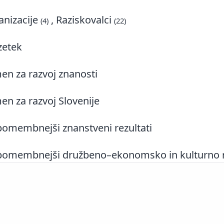
nizacije
, Raziskovalci
(4)
(22)
zetek
n za razvoj znanosti
n za razvoj Slovenije
omembnejši znanstveni rezultati
omembnejši družbeno–ekonomsko in kulturno rel