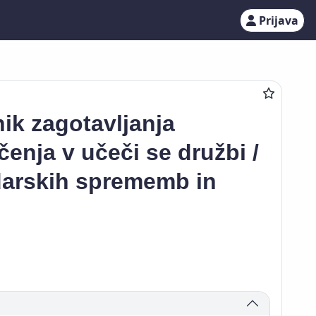
Prijava
nik zagotavljanja
enja v učeči se družbi /
odarskih sprememb in