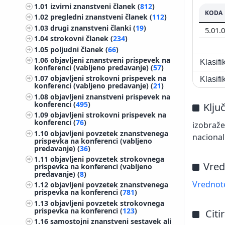
1.01
izvirni znanstveni članek (
812
)
KODA
1.02
pregledni znanstveni članek (
112
)
1.03
drugi znanstveni članki (
19
)
5.01.
1.04
strokovni članek (
234
)
1.05
poljudni članek (
66
)
1.06
objavljeni znanstveni prispevek na
Klasif
konferenci (vabljeno predavanje) (
57
)
1.07
objavljeni strokovni prispevek na
Klasif
konferenci (vabljeno predavanje) (
21
)
1.08
objavljeni znanstveni prispevek na
konferenci (
495
)
Klju
1.09
objavljeni strokovni prispevek na
konferenci (
76
)
izobraže
1.10
objavljeni povzetek znanstvenega
nacional
prispevka na konferenci (vabljeno
predavanje) (
36
)
1.11
objavljeni povzetek strokovnega
Vred
prispevka na konferenci (vabljeno
predavanje) (
8
)
Vrednote
1.12
objavljeni povzetek znanstvenega
prispevka na konferenci (
781
)
1.13
objavljeni povzetek strokovnega
prispevka na konferenci (
123
)
Citi
1.16
samostojni znanstveni sestavek ali