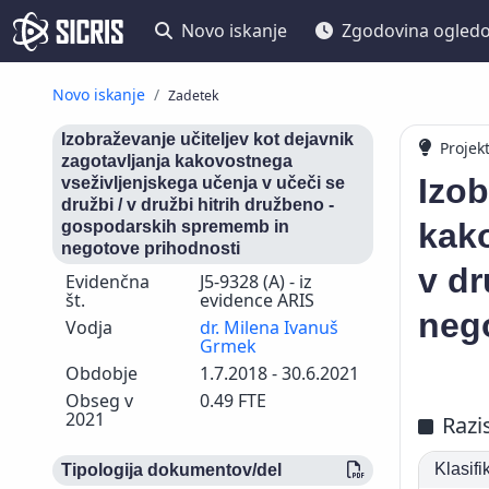
Novo iskanje
Zgodovina ogled
Novo iskanje
Zadetek
Izobraževanje učiteljev kot dejavnik
Projek
zagotavljanja kakovostnega
Izob
vseživljenjskega učenja v učeči se
družbi / v družbi hitrih družbeno -
kako
gospodarskih sprememb in
negotove prihodnosti
v dr
Evidenčna
J5-9328 (A) - iz
št.
evidence ARIS
neg
Vodja
dr. Milena Ivanuš
Grmek
Obdobje
1.7.2018 - 30.6.2021
Obseg v
0.49 FTE
2021
Razi
Klasif
Tipologija dokumentov/del