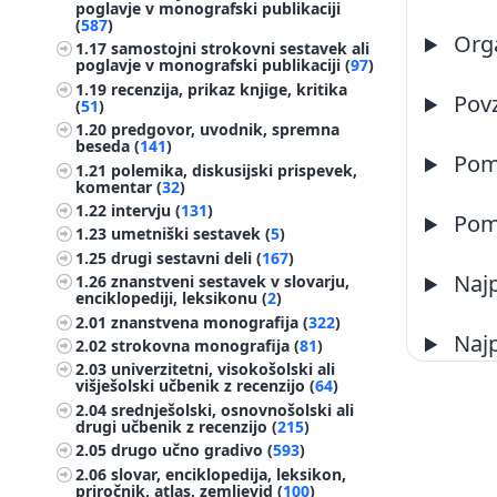
poglavje v monografski publikaciji
(
587
)
Orga
1.17
samostojni strokovni sestavek ali
poglavje v monografski publikaciji (
97
)
1.19
recenzija, prikaz knjige, kritika
Pov
(
51
)
1.20
predgovor, uvodnik, spremna
beseda (
141
)
Pome
1.21
polemika, diskusijski prispevek,
komentar (
32
)
1.22
intervju (
131
)
Pome
1.23
umetniški sestavek (
5
)
1.25
drugi sestavni deli (
167
)
Najp
1.26
znanstveni sestavek v slovarju,
enciklopediji, leksikonu (
2
)
2.01
znanstvena monografija (
322
)
Najp
2.02
strokovna monografija (
81
)
2.03
univerzitetni, visokošolski ali
višješolski učbenik z recenzijo (
64
)
2.04
srednješolski, osnovnošolski ali
drugi učbenik z recenzijo (
215
)
2.05
drugo učno gradivo (
593
)
2.06
slovar, enciklopedija, leksikon,
priročnik, atlas, zemljevid (
100
)