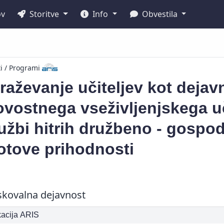
ov
Storitve
Info
Obvestila
ti / Programi
raževanje učiteljev kot dejav
vostnega vseživljenjskega uč
užbi hitrih družbeno - gosp
otove prihodnosti
skovalna dejavnost
ikacija ARIS