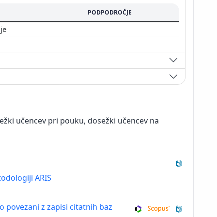
PODPODROČJE
nje
sežki učencev pri pouku, dosežki učencev na
odologiji ARIS
so povezani z zapisi citatnih baz