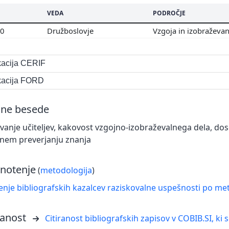
VEDA
PODROČJE
00
Družboslovje
Vzgoja in izobraževa
ikacija CERIF
ikacija FORD
čne besede
vanje učiteljev, kakovost vzgojno-izobraževalnega dela, do
nem preverjanju znanja
notenje
(
metodologija
)
nje bibliografskih kazalcev raziskovalne uspešnosti po met
ranost
Citiranost bibliografskih zapisov v COBIB.SI, ki 