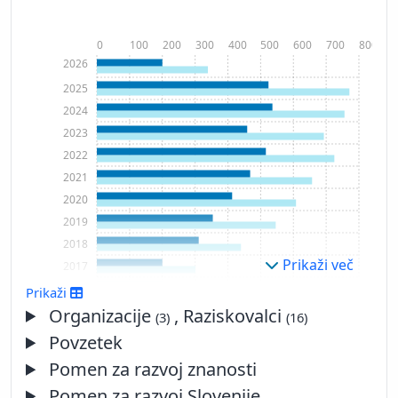
0
100
200
300
400
500
600
700
800
2026
2025
2024
2023
2022
2021
2020
2019
2018
Prikaži več
2017
2016
Prikaži
2015
Organizacije
, Raziskovalci
(3)
(16)
2014
Povzetek
2013
Pomen za razvoj znanosti
2012
Pomen za razvoj Slovenije