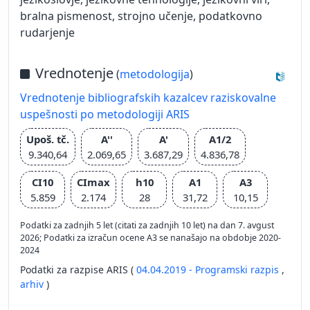
bralna pismenost, strojno učenje, podatkovno
rudarjenje
Vrednotenje
(
metodologija
)
Vrednotenje bibliografskih kazalcev raziskovalne
uspešnosti po metodologiji ARIS
Upoš. tč.
A''
A'
A1/2
9.340,64
2.069,65
3.687,29
4.836,78
CI10
CImax
h10
A1
A3
5.859
2.174
28
31,72
10,15
Podatki za zadnjih 5 let (citati za zadnjih 10 let) na dan 7. avgust
2026; Podatki za izračun ocene A3 se nanašajo na obdobje 2020-
2024
Podatki za razpise ARIS (
04.04.2019 - Programski razpis
,
arhiv
)