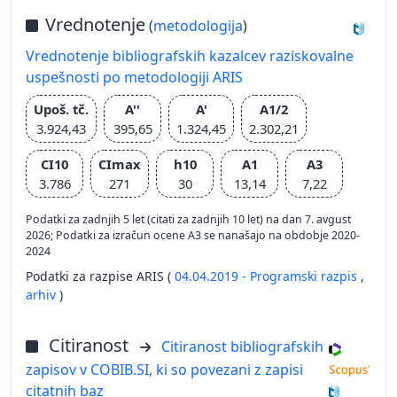
Vrednotenje
(
metodologija
)
Vrednotenje bibliografskih kazalcev raziskovalne
uspešnosti po metodologiji ARIS
Upoš. tč.
A''
A'
A1/2
3.924,43
395,65
1.324,45
2.302,21
CI10
CImax
h10
A1
A3
3.786
271
30
13,14
7,22
Podatki za zadnjih 5 let (citati za zadnjih 10 let) na dan 7. avgust
2026; Podatki za izračun ocene A3 se nanašajo na obdobje 2020-
2024
Podatki za razpise ARIS (
04.04.2019 - Programski razpis
,
arhiv
)
Citiranost
Citiranost bibliografskih
zapisov v COBIB.SI, ki so povezani z zapisi
citatnih baz