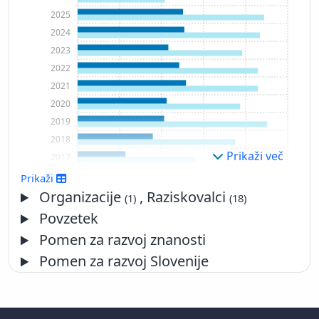
2025
2024
2023
2022
2021
2020
2019
2018
Prikaži več
2017
2016
Prikaži
2015
Organizacije
, Raziskovalci
(1)
(18)
2014
Povzetek
2013
Pomen za razvoj znanosti
2012
Pomen za razvoj Slovenije
2011
2010
2009
2008