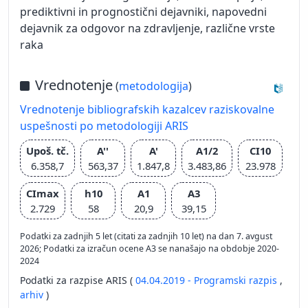
prediktivni in prognostični dejavniki, napovedni
dejavnik za odgovor na zdravljenje, različne vrste
raka
Vrednotenje
(
metodologija
)
Vrednotenje bibliografskih kazalcev raziskovalne
uspešnosti po metodologiji ARIS
Upoš. tč.
A''
A'
A1/2
CI10
6.358,7
563,37
1.847,8
3.483,86
23.978
CImax
h10
A1
A3
2.729
58
20,9
39,15
Podatki za zadnjih 5 let (citati za zadnjih 10 let) na dan 7. avgust
2026; Podatki za izračun ocene A3 se nanašajo na obdobje 2020-
2024
Podatki za razpise ARIS (
04.04.2019 - Programski razpis
,
arhiv
)