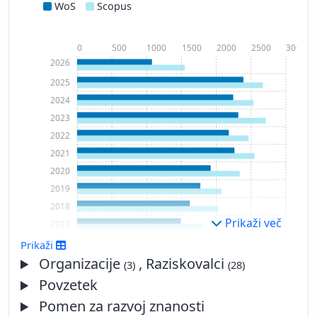
WoS
Scopus
0
500
1000
1500
2000
2500
3000
2026
2025
2024
2023
2022
2021
2020
2019
2018
Prikaži več
2017
2016
Prikaži
2015
Organizacije
, Raziskovalci
(3)
(28)
2014
Povzetek
2013
Pomen za razvoj znanosti
2012