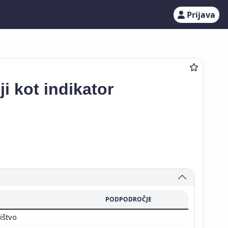
Prijava
i kot indikator
PODPODROČJE
ništvo