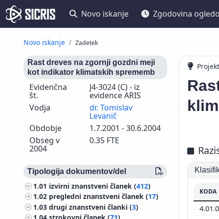
Novo iskanje
Zgodovina ogled
Novo iskanje
Zadetek
Rast dreves na zgornji gozdni meji
Projek
kot indikator klimatskih sprememb
Rast
Evidenčna
J4-3024 (C) - iz
št.
evidence ARIS
kli
Vodja
dr. Tomislav
Levanič
Obdobje
1.7.2001 - 30.6.2004
Obseg v
0.35 FTE
2004
Razi
Klasif
Tipologija dokumentov/del
1.01
izvirni znanstveni članek (
412
)
KODA
1.02
pregledni znanstveni članek (
17
)
1.03
drugi znanstveni članki (
3
)
4.01.
1.04
strokovni članek (
71
)