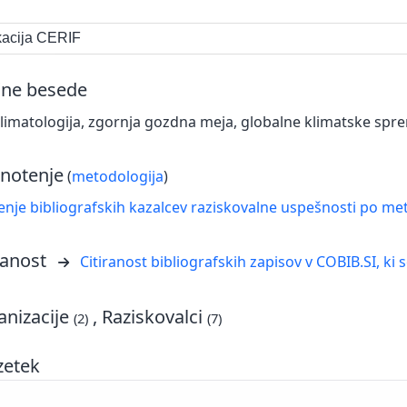
ikacija CERIF
čne besede
imatologija, zgornja gozdna meja, globalne klimatske spre
notenje
(
metodologija
)
nje bibliografskih kazalcev raziskovalne uspešnosti po met
ranost
Citiranost bibliografskih zapisov v COBIB.SI, ki 
nizacije
, Raziskovalci
(2)
(7)
zetek