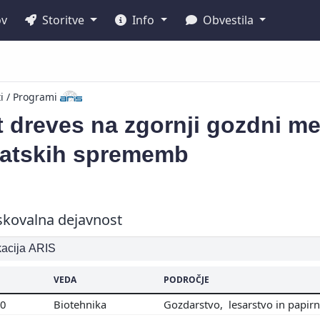
ov
Storitve
Info
Obvestila
ti / Programi
 dreves na zgornji gozdni mej
matskih sprememb
skovalna dejavnost
ikacija ARIS
VEDA
PODROČJE
00
Biotehnika
Gozdarstvo, lesarstvo in papir