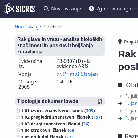
Novo iskanje
Zgodovina ogled
Novo iskanje
Zadetek
Rak glave in vratu - analiza bioloških
Projek
značilnosti in poskus izboljšanja
Rak 
zdravljenja
Evidenčna
P3-0307 (D) - iz
posk
št.
evidence ARIS
Vodja
dr. Primož Strojan
Obseg v
1.4 FTE
Obd
2008
1. jul
Tipologija dokumentov/del
1. ja
1. ja
1.01
izvirni znanstveni članek (
303
)
1.02
pregledni znanstveni članek (
157
)
1. ja
1.03
drugi znanstveni članki (
36
)
1.04
strokovni članek (
69
)
Razi
1.05
poljudni članek (
27
)