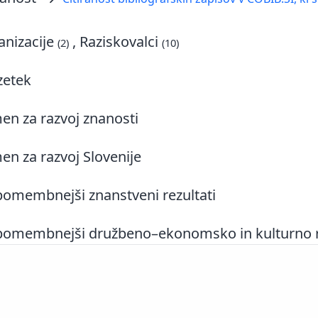
nizacije
, Raziskovalci
(2)
(10)
zetek
n za razvoj znanosti
n za razvoj Slovenije
omembnejši znanstveni rezultati
omembnejši družbeno–ekonomsko in kulturno rel