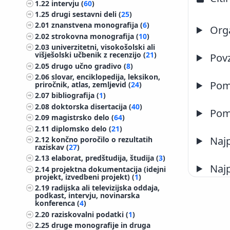
1.22
intervju (
60
)
1.25
drugi sestavni deli (
25
)
2.01
znanstvena monografija (
6
)
Orga
2.02
strokovna monografija (
10
)
2.03
univerzitetni, visokošolski ali
višješolski učbenik z recenzijo (
21
)
Pov
2.05
drugo učno gradivo (
8
)
2.06
slovar, enciklopedija, leksikon,
Pome
priročnik, atlas, zemljevid (
24
)
2.07
bibliografija (
1
)
2.08
doktorska disertacija (
40
)
Pome
2.09
magistrsko delo (
64
)
2.11
diplomsko delo (
21
)
Najp
2.12
končno poročilo o rezultatih
raziskav (
27
)
2.13
elaborat, predštudija, študija (
3
)
Najp
2.14
projektna dokumentacija (idejni
projekt, izvedbeni projekt) (
1
)
2.19
radijska ali televizijska oddaja,
podkast, intervju, novinarska
konferenca (
4
)
2.20
raziskovalni podatki (
1
)
2.25
druge monografije in druga