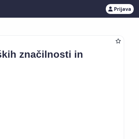
Prijava
ških značilnosti in