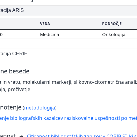
ikacija ARIS
VEDA
PODROČJE
00
Medicina
Onkologija
ikacija CERIF
čne besede
e in vratu, molekularni markerji, slikovno-citometrična anali
ja, preživetje
notenje
(
metodologija
)
nje bibliografskih kazalcev raziskovalne uspešnosti po met
ranost
Citiranost bibliografskih zapisov v COBIB.SI, ki 