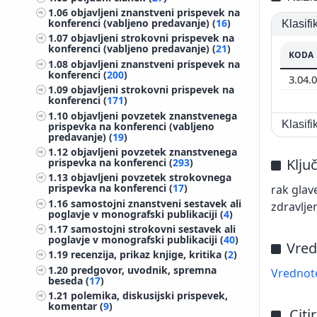
1.06
objavljeni znanstveni prispevek na
konferenci (vabljeno predavanje) (
16
)
Klasif
1.07
objavljeni strokovni prispevek na
konferenci (vabljeno predavanje) (
21
)
KODA
1.08
objavljeni znanstveni prispevek na
konferenci (
200
)
3.04.
1.09
objavljeni strokovni prispevek na
konferenci (
171
)
1.10
objavljeni povzetek znanstvenega
Klasif
prispevka na konferenci (vabljeno
predavanje) (
19
)
1.12
objavljeni povzetek znanstvenega
Klju
prispevka na konferenci (
293
)
1.13
objavljeni povzetek strokovnega
prispevka na konferenci (
17
)
rak glav
1.16
samostojni znanstveni sestavek ali
zdravljen
poglavje v monografski publikaciji (
4
)
1.17
samostojni strokovni sestavek ali
poglavje v monografski publikaciji (
40
)
Vred
1.19
recenzija, prikaz knjige, kritika (
2
)
1.20
predgovor, uvodnik, spremna
Vrednote
beseda (
17
)
1.21
polemika, diskusijski prispevek,
komentar (
9
)
Citi