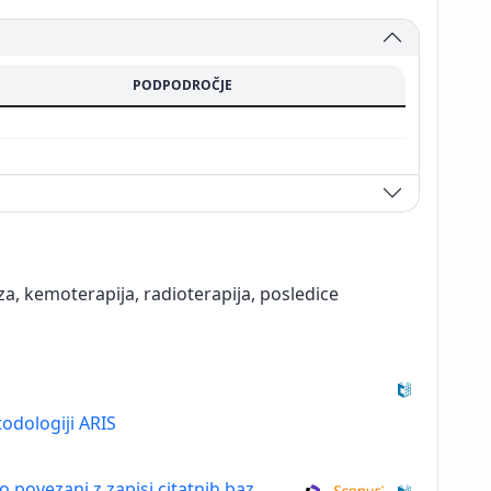
PODPODROČJE
za, kemoterapija, radioterapija, posledice
odologiji ARIS
so povezani z zapisi citatnih baz