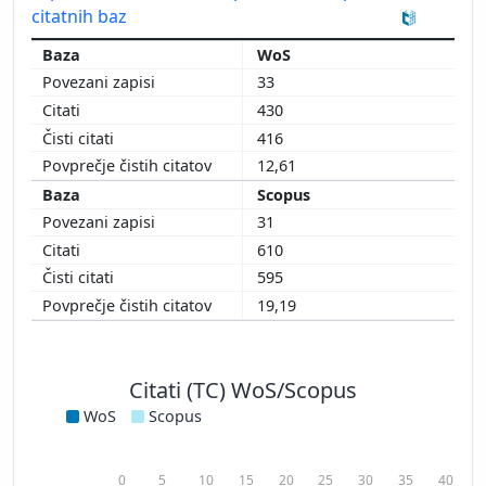
citatnih baz
WoS
33
430
416
12,61
Scopus
31
610
595
19,19
Citati (TC) WoS/Scopus
WoS
Scopus
0
5
10
15
20
25
30
35
40