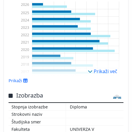
2026
2025
2024
2023
2022
2021
2020
2019
2018
Prikaži več
2017
2016
Prikaži
2015
2014
Izobrazba
2013
Diploma
2012
2011
2010
UNIVERZA V
2009