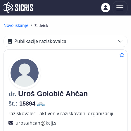
Novo iskanje
Zadetek
Publikacije raziskovalca
Uroš
Golobič Ahčan
dr.
št.:
15894
raziskovalec - aktiven v raziskovalni organizaciji
uros.ahcan
kclj.si