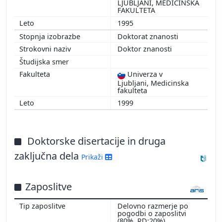
LJUBLJANI, MEDICINSKA
2008
FAKULTETA
2007
1995
2006
Doktorat znanosti
2005
Doktor znanosti
2004
2003
Univerza v
Ljubljani, Medicinska
2002
fakulteta
2001
1999
1999
1998
1997
Doktorske disertacije in druga
1996
zaključna dela
Prikaži
1995
Zaposlitve
Delovno razmerje po
pogodbi o zaposlitvi
(80%, RD:20%)