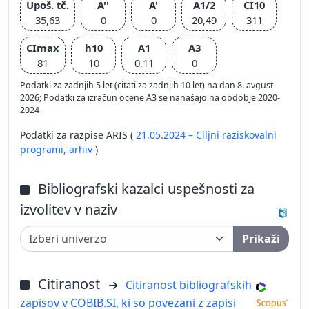
Upoš. tč.
A''
A'
A1/2
CI10
35,63
0
0
20,49
311
CImax
h10
A1
A3
81
10
0,11
0
Podatki za zadnjih 5 let (citati za zadnjih 10 let) na dan 8. avgust
2026; Podatki za izračun ocene A3 se nanašajo na obdobje 2020-
2024
Podatki za razpise ARIS (
21.05.2024 – Ciljni raziskovalni
programi,
arhiv
)
Bibliografski kazalci uspešnosti za
izvolitev v naziv
Prikaži
Citiranost
Citiranost bibliografskih
zapisov v COBIB.SI, ki so povezani z zapisi