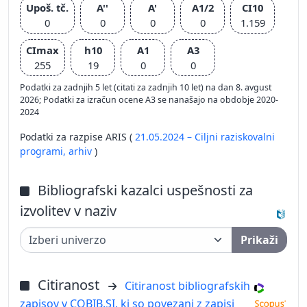
Upoš. tč.
A''
A'
A1/2
CI10
0
0
0
0
1.159
CImax
h10
A1
A3
255
19
0
0
Podatki za zadnjih 5 let (citati za zadnjih 10 let) na dan 8. avgust
2026; Podatki za izračun ocene A3 se nanašajo na obdobje 2020-
2024
Podatki za razpise ARIS (
21.05.2024 – Ciljni raziskovalni
programi,
arhiv
)
Bibliografski kazalci uspešnosti za
izvolitev v naziv
Prikaži
Citiranost
Citiranost bibliografskih
zapisov v COBIB.SI, ki so povezani z zapisi