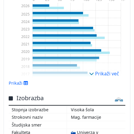
2026
2025
2024
2023
2022
2021
2020
2019
2018
Prikaži več
2017
2016
Prikaži
2015
2014
Izobrazba
2013
Visoka šola
2012
Mag. farmacije
2011
2010
Univerza v
2009