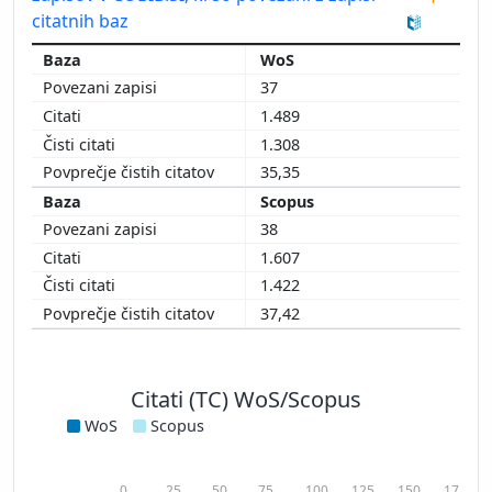
citatnih baz
WoS
37
1.489
1.308
35,35
Scopus
38
1.607
1.422
37,42
Citati (TC) WoS/Scopus
WoS
Scopus
0
25
50
75
100
125
150
175