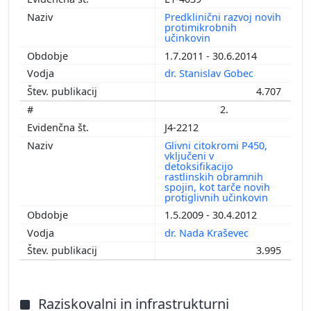
Predklinični razvoj novih
protimikrobnih
učinkovin
1.7.2011 - 30.6.2014
dr. Stanislav Gobec
4.707
2.
J4-2212
Glivni citokromi P450,
vključeni v
detoksifikacijo
rastlinskih obramnih
spojin, kot tarče novih
protiglivnih učinkovin
1.5.2009 - 30.4.2012
dr. Nada Kraševec
3.995
Raziskovalni in infrastrukturni