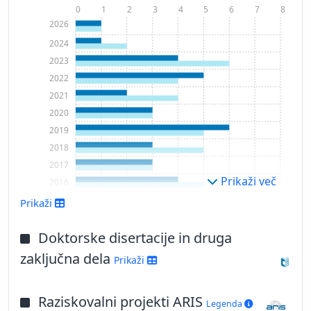
0
1
2
3
4
5
6
7
8
2026
2024
2023
2022
2021
2020
2019
2018
2017
Prikaži več
2016
2015
Prikaži
2014
2013
Doktorske disertacije in druga
2012
zaključna dela
Prikaži
2011
Raziskovalni projekti ARIS
Legenda