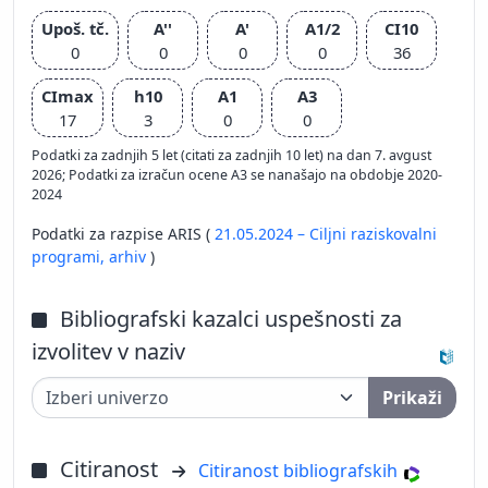
Upoš. tč.
A''
A'
A1/2
CI10
0
0
0
0
36
CImax
h10
A1
A3
17
3
0
0
Podatki za zadnjih 5 let (citati za zadnjih 10 let) na dan 7. avgust
2026; Podatki za izračun ocene A3 se nanašajo na obdobje 2020-
2024
Podatki za razpise ARIS (
21.05.2024 – Ciljni raziskovalni
programi,
arhiv
)
Bibliografski kazalci uspešnosti za
izvolitev v naziv
Prikaži
Citiranost
Citiranost bibliografskih