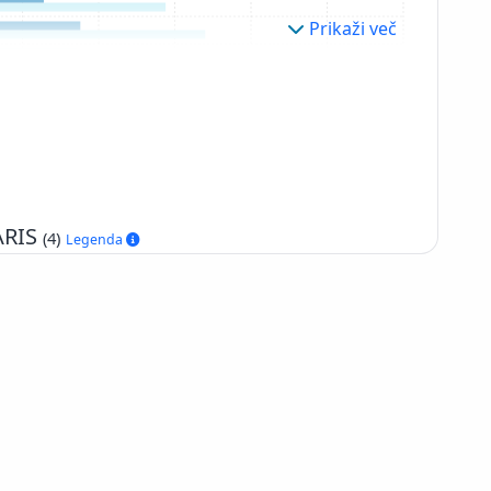
Prikaži več
 ARIS
(4)
Legenda
+386 2 252 03 33
podpora@izum.si