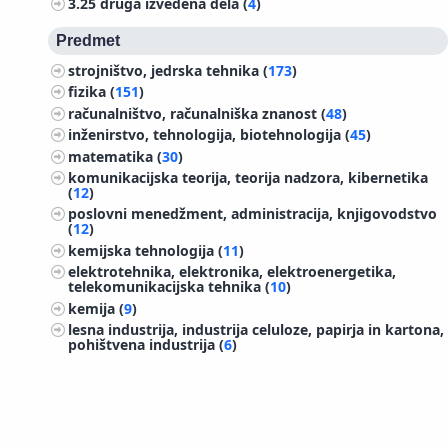
3.25
druga izvedena dela (
4
)
Predmet
strojništvo, jedrska tehnika (
173
)
fizika (
151
)
računalništvo, računalniška znanost (
48
)
inženirstvo, tehnologija, biotehnologija (
45
)
matematika (
30
)
komunikacijska teorija, teorija nadzora, kibernetika
(
12
)
poslovni menedžment, administracija, knjigovodstvo
(
12
)
kemijska tehnologija (
11
)
elektrotehnika, elektronika, elektroenergetika,
telekomunikacijska tehnika (
10
)
kemija (
9
)
lesna industrija, industrija celuloze, papirja in kartona,
pohištvena industrija (
6
)
psihologija (
3
)
šport, športne igre, rekreacija (
3
)
menedžment (
2
)
©
IZUM
2026. Vse pravice pridržane.
judovstvo, islam, verstva Indijskega polotoka, verstva
Daljnega vzhoda (
2
)