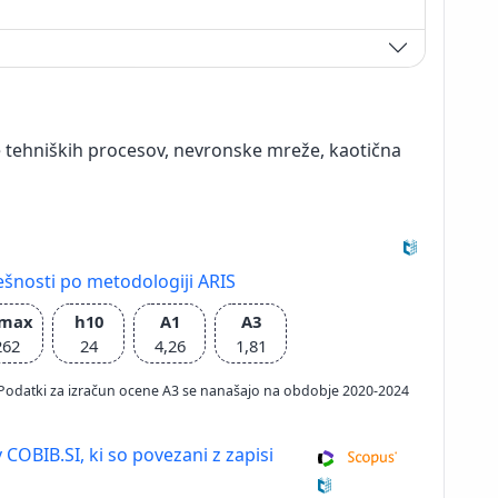
e tehniških procesov, nevronske mreže, kaotična
ešnosti po metodologiji ARIS
Imax
h10
A1
A3
262
24
4,26
1,81
026; Podatki za izračun ocene A3 se nanašajo na obdobje 2020-2024
 COBIB.SI, ki so povezani z zapisi