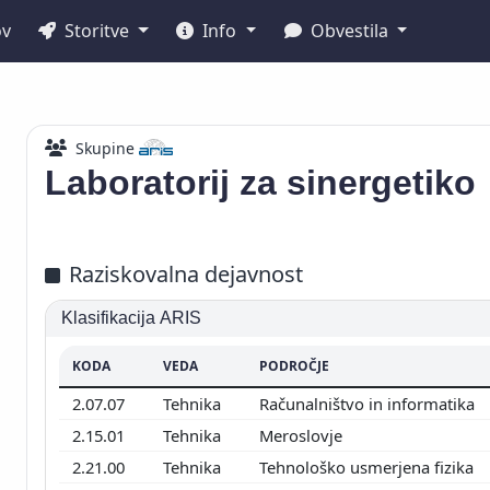
ov
Storitve
Info
Obvestila
Skupine
Laboratorij za sinergetiko
Raziskovalna dejavnost
Klasifikacija ARIS
KODA
VEDA
PODROČJE
2.07.07
Tehnika
Računalništvo in informatika
2.15.01
Tehnika
Meroslovje
2.21.00
Tehnika
Tehnološko usmerjena fizika