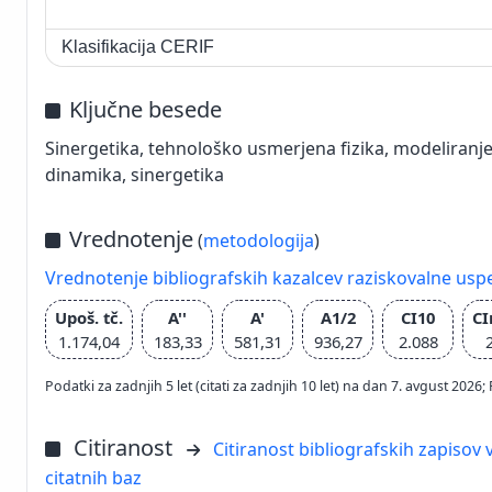
Klasifikacija CERIF
Ključne besede
Sinergetika, tehnološko usmerjena fizika, modeliranj
dinamika, sinergetika
Vrednotenje
(
metodologija
)
Vrednotenje bibliografskih kazalcev raziskovalne usp
Upoš. tč.
A''
A'
A1/2
CI10
C
1.174,04
183,33
581,31
936,27
2.088
Podatki za zadnjih 5 let (citati za zadnjih 10 let) na dan 7. avgust 2
Citiranost
Citiranost bibliografskih zapisov v
citatnih baz