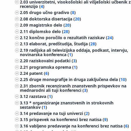
2.03
univerzitetni, visokošolski ali višješolski učbenik z
recenzijo (
4
)
2.05
drugo učno gradivo (
8
)
2.08
doktorska disertacija (
20
)
2.09
magistrsko delo (
20
)
2.11
diplomsko delo (
28
)
2.12
končno poročilo o rezultatih raziskav (
24
)
2.13
elaborat, predštudija, študija (
28
)
2.19
radijska ali televizijska oddaja, podkast, intervju,
novinarska konferenca (
1
)
2.20
raziskovalni podatki (
3
)
2.21
programska oprema (
1
)
2.24
patent (
6
)
2.25
druge monografije in druga zaključena dela (
10
)
2.31
zbornik recenziranih znanstvenih prispevkov na
mednarodni ali tuji konferenci (
3
)
3.12
razstava (
1
)
3.13
* organiziranje znanstvenih in strokovnih
sestankov (
1
)
3.14
predavanje na tuji univerzi (
2
)
3.15
prispevek na konferenci brez natisa (
9
)
3.16
vabljeno predavanje na konferenci brez natisa (
6
)