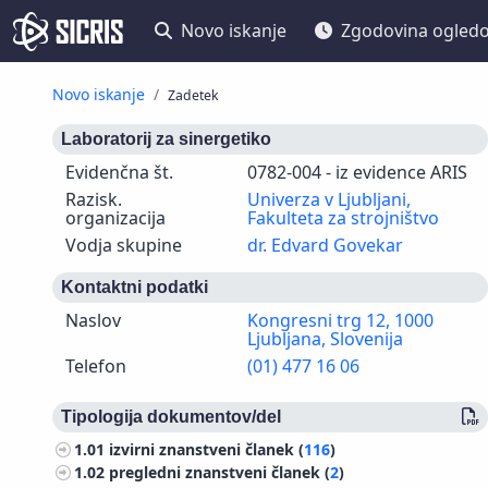
Novo iskanje
Zgodovina ogled
Novo iskanje
Zadetek
Laboratorij za sinergetiko
Evidenčna št.
0782-004 - iz evidence ARIS
Razisk.
Univerza v Ljubljani,
organizacija
Fakulteta za strojništvo
Vodja skupine
dr. Edvard Govekar
Kontaktni podatki
Naslov
Kongresni trg 12, 1000
Ljubljana, Slovenija
Telefon
(01) 477 16 06
Tipologija dokumentov/del
1.01
izvirni znanstveni članek (
116
)
1.02
pregledni znanstveni članek (
2
)