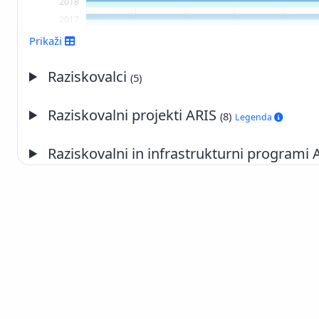
2018
2017
2016
Prikaži
2015
2014
Raziskovalci
(5)
2013
2012
Raziskovalni projekti ARIS
(8)
Legenda
2011
2010
Raziskovalni in infrastrukturni programi
2009
2008
2007
2006
2005
2004
2003
2002
2001
Slovenščina
|
English