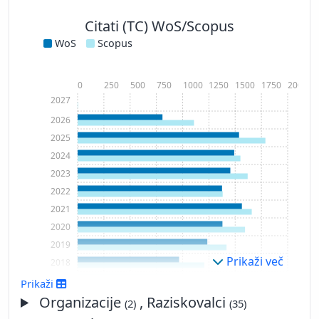
Citati (TC) WoS/Scopus
WoS
Scopus
0
250
500
750
1000
1250
1500
1750
2000
2027
2026
2025
2024
2023
2022
2021
2020
2019
Prikaži več
2018
2017
Prikaži
2016
Organizacije
, Raziskovalci
(2)
(35)
2015