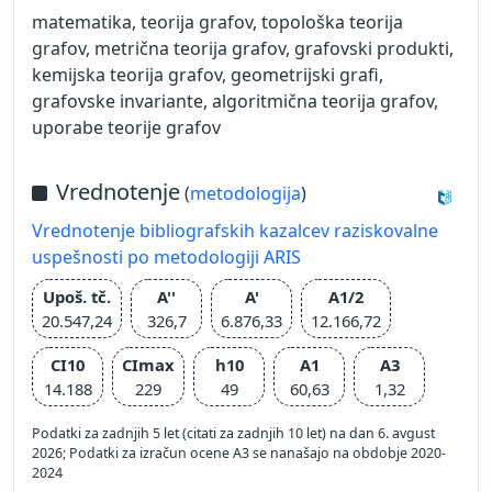
matematika, teorija grafov, topološka teorija
grafov, metrična teorija grafov, grafovski produkti,
kemijska teorija grafov, geometrijski grafi,
grafovske invariante, algoritmična teorija grafov,
uporabe teorije grafov
Vrednotenje
(
metodologija
)
Vrednotenje bibliografskih kazalcev raziskovalne
uspešnosti po metodologiji ARIS
Upoš. tč.
A''
A'
A1/2
20.547,24
326,7
6.876,33
12.166,72
CI10
CImax
h10
A1
A3
14.188
229
49
60,63
1,32
Podatki za zadnjih 5 let (citati za zadnjih 10 let) na dan 6. avgust
2026; Podatki za izračun ocene A3 se nanašajo na obdobje 2020-
2024