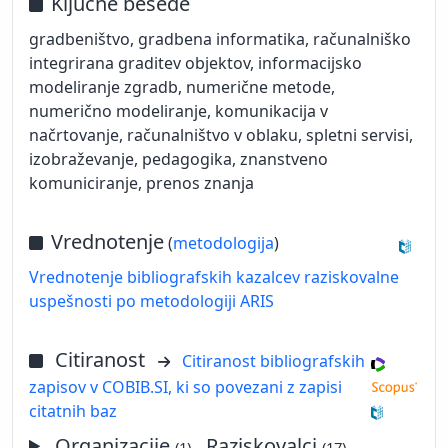
Ključne besede
gradbeništvo, gradbena informatika, računalniško
integrirana graditev objektov, informacijsko
modeliranje zgradb, numerične metode,
numerično modeliranje, komunikacija v
načrtovanje, računalništvo v oblaku, spletni servisi,
izobraževanje, pedagogika, znanstveno
komuniciranje, prenos znanja
Vrednotenje
(
metodologija
)
Vrednotenje bibliografskih kazalcev raziskovalne
uspešnosti po metodologiji ARIS
Citiranost
Citiranost bibliografskih
zapisov v COBIB.SI, ki so povezani z zapisi
citatnih baz
Organizacije
, Raziskovalci
(1)
(17)